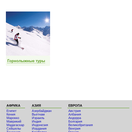
Горнолыжные туры
АФРИКА
АЗИЯ
ЕВРОПА
Египет
Азербайджан
Австрия
Кения
Вьетнам
Албания
Мaрокко
Израиль
Андорра
Маврикий
Индия
Болгария
Мадагаскар
Индонезия
Великобритания
Сейшелы
Иордания
Венгрия