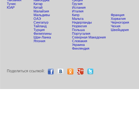
Танзания
Камбоджа
Греция
Тунис
Катар
Грузия
ЮАР
Китай
Испания
Малайзия
Италия
Мальдивы
Кипр
Франция
ОАЭ
Мальта
Хорватия
Сингапур
Нидерланды
Черногория
Тайланд
Норвегия
Чехия
Турция
Польша
Швейцария
Филиппины
Португалия
Шри-Ланка
Северная Македония
Япония
Словакия
Украина
Финляндия
Поделиться ccылкой: