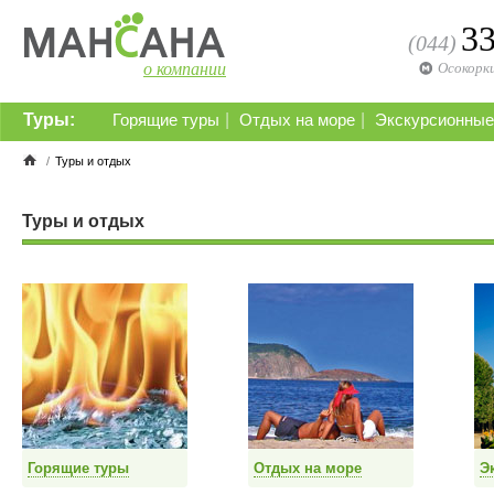
3
(044)
о компании
Осокорк
Туры:
|
|
Горящие туры
Отдых на море
Экскурсионные
/
Туры и отдых
Туры и отдых
Горящие туры
Отдых на море
Э