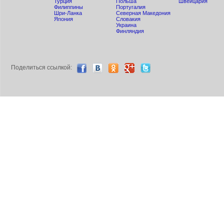
Турция
Польша
Швейцария
Филиппины
Португалия
Шри-Ланка
Северная Македония
Япония
Словакия
Украина
Финляндия
Поделиться ccылкой: