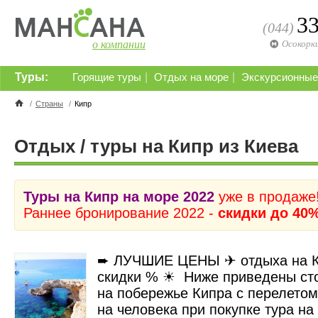
3
(044)
о компании
Осокорк
Туры:
|
|
Горящие туры
Отдых на море
Экскурсионные
/
Страны
/
Кипр
Отдых / туры на Кипр из Киева
Туры на Кипр на море 2022
уже в продаже
Раннее бронирование 2022 -
скидки до 40
➨
ЛУЧШИЕ ЦЕНЫ
✈
отдыха на 
скидки % ☀ Ниже приведены сто
на побережье Кипра с перелетом
на человека при покупке тура на