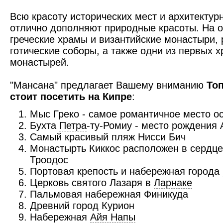
Всю красоту исторических мест и архитектур
отлично дополняют природные красоты. На 
греческие храмы и византийские монастыри, 
готические соборы, а также одни из первых х
монастырей.
"Мансана" предлагает Вашему вниманию
Топ
стоит посетить на Кипре
:
Мыс Греко - самое романтичное место о
Бухта
Петра
-ту-Ромиу - место рождения
Самый красивый пляж Нисси Бич
Монастырть Киккос расположен в сердце
Троодос
Портовая крепость и набережная города
Церковь святого Лазаря в
Ларнаке
Пальмовая набережная Финикуда
Древний город Курион
Набережная
Айя Напы