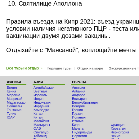
Святилище Аполлона
Правила въезда на Кипр 2021: въезд украин
условии наличия негативного ПЦР - теста ил
вакцинации двумя дозами вакцины.
Отдыхайте с "Мансаной", воплощайте мечты 
Все туры и отдых
»
Горящие туры
|
Отдых на море
|
Экскурсионные 
АФРИКА
АЗИЯ
ЕВРОПА
Египет
Азербайджан
Австрия
Кения
Вьетнам
Албания
Мaрокко
Израиль
Андорра
Маврикий
Индия
Болгария
Мадагаскар
Индонезия
Великобритания
Сейшелы
Иордания
Венгрия
Танзания
Камбоджа
Греция
Тунис
Катар
Грузия
ЮАР
Китай
Испания
Малайзия
Италия
Мальдивы
Кипр
Франция
ОАЭ
Мальта
Хорватия
Сингапур
Нидерланды
Черногория
Тайланд
Норвегия
Чехия