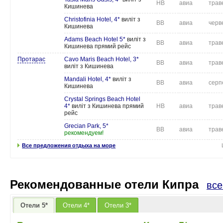
HB
авиа
трав
Кишинева
Christofinia Hotel, 4*
виліт з
BB
авиа
черв
Кишинева
Adams Beach Hotel 5*
виліт з
BB
авиа
трав
Кишинева прямий рейс
Протарас
Cavo Maris Beach Hotel, 3*
BB
авиа
трав
виліт з Кишинева
Mandali Hotel, 4*
виліт з
BB
авиа
серп
Кишинева
Crystal Springs Beach Hotel
4*
виліт з Кишинева прямий
HB
авиа
трав
рейс
Grecian Park, 5*
BB
авиа
трав
рекомендуем!
Все предложения отдыха на море
Рекомендованные отели Кипра
все
Отели 5*
Отели 4*
Отели 3*