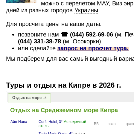
можно с перелетом МАУ, Виз эир
дней из разных городов
Украины
.
Для просчета цены на ваши даты:
позвоните нам
☎
(044) 592-69-06
(м. Пе
(044)
331-38-78
(м. Осокорки)
или сделайте
запрос на просчет тура.
Мы подберем для вас самый выгодный вари
Туры и отдых на Кипре в 2026 г.
Отдых на море
8
Отдых на Средиземном море Кипра
Айя-Напа
Corfu Hotel, 3*
Молодежный
BB
авиа
трав
отель!
Tasia Maris Oasis, 4*
виліт з