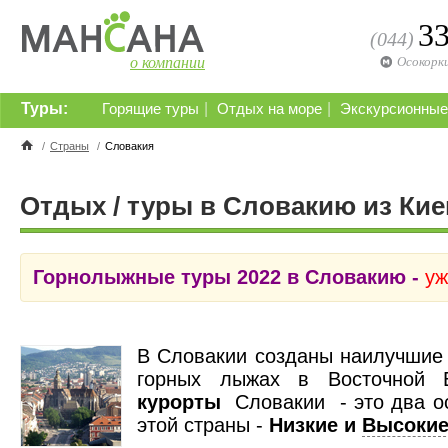
3
(044)
о компании
Осокорк
Туры:
|
|
Горящие туры
Отдых на море
Экскурсионные
/
Страны
/
Словакия
Отдых / туры в Словакию из Кие
Горнолыжные туры 2022 в Словакию -
уж
В Словакии созданы наилучшие 
горных лыжах в Восточной
курорты
Словакии - это два о
этой страны -
Низкие и
Высокие