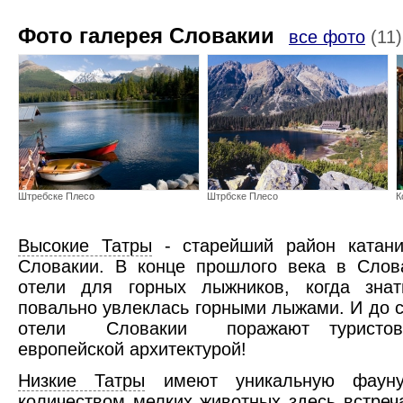
Фото галерея Словакии
все фото
(11)
Штребске Плесо
Штрбске Плесо
К
Высокие Татры
- старейший район катан
Словакии. В конце прошлого века в Слов
отели для горных лыжников, когда зн
повально увлеклась горными лыжами. И до 
отели Словакии поражают туристов 
европейской архитектурой!
Кошице
Низкие Татры
имеют уникальную фауну
количеством мелких животных здесь встреч