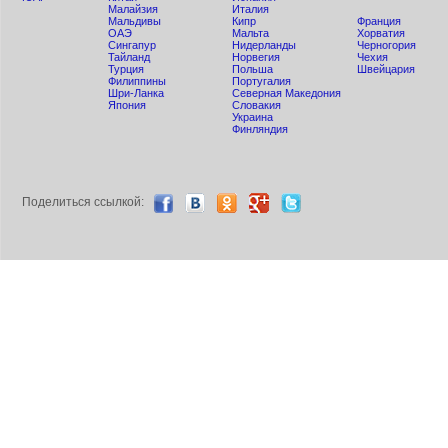
Малайзия
Италия
Мальдивы
Кипр
Франция
ОАЭ
Мальта
Хорватия
Сингапур
Нидерланды
Черногория
Тайланд
Норвегия
Чехия
Турция
Польша
Швейцария
Филиппины
Португалия
Шри-Ланка
Северная Македония
Япония
Словакия
Украина
Финляндия
Поделиться ccылкой: