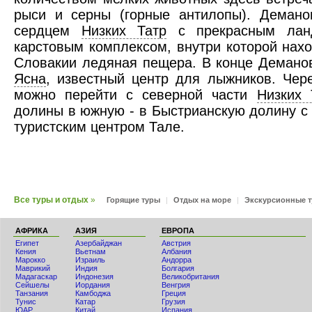
рыси и серны (горные антилопы). Демано
сердцем
Низких Татр
с прекрасным лан
карстовым комплексом, внутри которой нах
Словакии ледяная пещера. В конце Демано
Ясна
, известный центр для лыжников. Чер
можно перейти с северной части
Низких 
долины в южную - в Быстрианскую долину с
туристским центром Тале.
Все туры и отдых
»
Горящие туры
|
Отдых на море
|
Экскурсионные 
АФРИКА
АЗИЯ
ЕВРОПА
Египет
Азербайджан
Австрия
Кения
Вьетнам
Албания
Мaрокко
Израиль
Андорра
Маврикий
Индия
Болгария
Мадагаскар
Индонезия
Великобритания
Сейшелы
Иордания
Венгрия
Танзания
Камбоджа
Греция
Тунис
Катар
Грузия
ЮАР
Китай
Испания