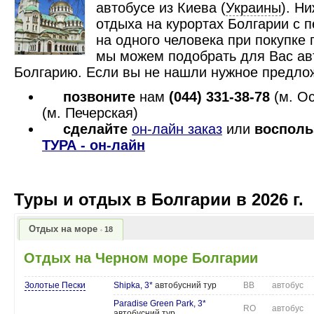
автобусе из Киева (
Украины
). Н
отдыха на курортах Болгарии с п
на одного человека при покупке 
мы можем подобрать для Вас ав
Болгарию. Если вы не нашли нужное предло
позвоните
нам
(044)
331-38-78
(м. Ос
(м. Печерская)
сделайте
он-лайн заказ
или
восполь
ТУРА - он-лайн
Туры и отдых в Болгарии в 2026 г.
Отдых на море
18
Отдых на Черном море Болгарии
Золотые Пески
Shipka, 3*
автобусний тур
BB
автобус
Paradise Green Park, 3*
RO
автобус
автобусний тур