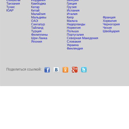
Сейшелы
Иордания
Венгрия
Танзания
Камбоджа
Греция
Тунис
Катар
Грузия
ЮАР
Китай
Испания
Малайзия
Италия
Мальдивы
Кипр
Франция
ОАЭ
Мальта
Хорватия
Сингапур
Нидерланды
Черногория
Тайланд
Норвегия
Чехия
Турция
Польша
Швейцария
Филиппины
Португалия
Шри-Ланка
Северная Македония
Япония
Словакия
Украина
Финляндия
Поделиться ccылкой: