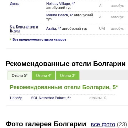
Дюны
Holiday Village, 4*
AI
автобус
автобусний тур
Marina Beach, 4*
автобусний
AI
автобус
тур
Св. Константин и
Azalia, 4*
автобусний тур
UAI
автобус
Елена
Все предложения отдыха на море
Рекомендованные отели Болгарии
Отели 5*
Отели 4*
Отели 3*
Рекомендованные отели Болгарии, 5*
Несебр
SOL Nessebar Palace, 5*
отзывы
0
|
Фото галерея Болгарии
все фото
(23)