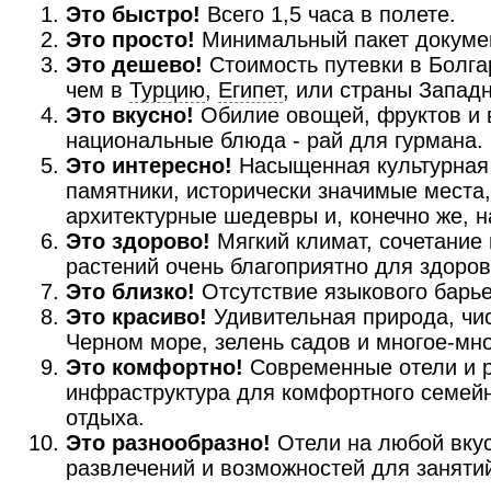
Это быстро!
Всего 1,5 часа в полете.
Это просто!
Минимальный пакет докумен
Это дешево!
Стоимость путевки в Болга
чем в
Турцию
,
Египет
, или страны Запад
Это вкусно!
Обилие овощей, фруктов и 
национальные блюда - рай для гурмана.
Это интересно!
Насыщенная культурная
памятники, исторически значимые места
архитектурные шедевры и, конечно же, 
Это здорово!
Мягкий климат, сочетание 
растений очень благоприятно для здоров
Это близко!
Отсутствие языкового барье
Это красиво!
Удивительная природа, чи
Черном море, зелень садов и многое-мно
Это комфортно!
Современные отели и р
инфраструктура для комфортного семей
отдыха.
Это разнообразно!
Отели на любой вкус
развлечений и возможностей для заняти