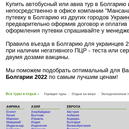
Купить автобусный или авиа тур в Болгарию 
непосредственно в офисе компании "Мансана
путевку в Болгарию из других городов
Украи
предварительно оформив договор и оплатив 
оформления путевки спрашивайте у менедже
Правила въезда в Болгарию для украинцев 2
при наличии негативного ПЦР - теста или се
двумя дозами вакцины.
Мы поможем подобрать оптимальный для Вас
Болгарии 2022
по самым лучшим ценам!
Все туры и отдых
»
Горящие туры
|
Отдых на море
|
Экскурсионные 
АФРИКА
АЗИЯ
ЕВРОПА
Египет
Азербайджан
Австрия
Кения
Вьетнам
Албания
Мaрокко
Израиль
Андорра
Маврикий
Индия
Болгария
Мадагаскар
Индонезия
Великобритания