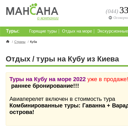
3
(044)
о компании
Осокорк
Туры:
|
|
Горящие туры
Отдых на море
Экскурсионные
/
Страны
/
Куба
Отдых / туры на Кубу из Киева
Туры на Кубу на море 2022
уже в продаже
раннее бронирование!!!
Авиаперелет включен в стоимость тура
Комбинированные туры:
Гаванна + Вара
острова!