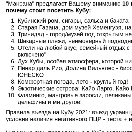
"Мансана" предлагает Вашему вниманию
10 
почему стоит посетить Кубу:
Кубинский ром, сигары, сальса и бачата
Старая
Гавана
, дом музей Хеменгуэя, н
Тринидад - город/музей под открытым н
Шикарные пляжи, неимоверный подводны
Отели на любой вкус, семейный отдых с 
включено"
Дух Кубы, особая атмосфера, которой ни
Пинар даль Рио, Долина Вильялес - би
ЮНЕСКО
Комфортная погода, лето - круглый год!
Экзотические острова:
Кайо Ларго
,
Кайо 
Фламинго, мангровые заросли, пеликаны
дельфины и мн.другое!
Правила въезда на Кубу 2021: въезд украин
условии наличия негативного ПЦР - теста + 