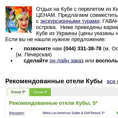
Отдых на Кубе с перелетом из 
ЦЕНАМ. Предлагаем совместить
с
экскурсионными турами
: ГАВА
острова. Ниже приведены вариа
Кубе из
Украины
(цены указаны н
Если вы не нашли нужное предложение:
позвоните
нам
(044)
331-38-78
(м. Ос
(м. Печерская)
сделайте
он-лайн заказ
или
восполь
Рекомендованные отели Кубы
все 
Отели 5*
Отели 4*
Рекомендованные отели Кубы, 5*
Варадеро
Melia Las Americas Suites & Golf Resort, 5*