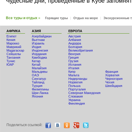
Чудесные дни, проведенные в Кубе запомнят
Все туры и отдых
»
Горящие туры
|
Отдых на море
|
Экскурсионные 
АФРИКА
АЗИЯ
ЕВРОПА
Египет
Азербайджан
Австрия
Кения
Вьетнам
Албания
Мaрокко
Израиль
Андорра
Маврикий
Индия
Болгария
Мадагаскар
Индонезия
Великобритания
Сейшелы
Иордания
Венгрия
Танзания
Камбоджа
Греция
Тунис
Катар
Грузия
ЮАР
Китай
Испания
Малайзия
Италия
Мальдивы
Кипр
Франция
ОАЭ
Мальта
Хорватия
Сингапур
Нидерланды
Черногория
Тайланд
Норвегия
Чехия
Турция
Польша
Швейцария
Филиппины
Португалия
Шри-Ланка
Северная Македония
Япония
Словакия
Украина
Финляндия
Поделиться ccылкой: