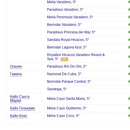
Melia Varadero, 5*
Paradisus Varadero, 5*
Melia Peninsula Varadero, 5*
Iberostar Varadero, 5*
Paradisus Princesa del Mar, 5*
Sandals Royal Hicacos, 5*
Iberostar Laguna Azul, 5*
Royalton Hicacos Varadero Resort &
Spa, 5*
vip
Ольгин
Paradisus Rio De Oro, 5*
Гавана
Nacional De Cuba, 5*
Iberostar Parque Central, 5*
Saratoga, 5*
Кайо Санта
Melia Cayo Santa Maria, 5*
Мария
Кайо Гильермо
Melia Cayo Guillermo, 5*
Кайо-Коко
Melia Cayo Coco, 5*