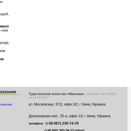
ны
одой,
овано
» или
орода,
ием
ов
.
 ОКЕАНИЯ
Туристическое агентство «Мансана»,
лицензия АВ 349480
от 06.09.2007
я
ул. Московская, 37/2, офис 82, г. Киев, Украина
линезия
Днепровская наб., 25-а, офис 19, г. Киев, Украина
(+38 067) 230-74-70
телефон:
(+38 050) 383-28-23
(viber)