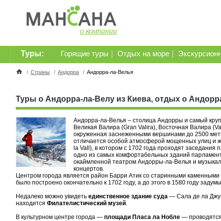
о компании
Туры:
|
|
Горящие туры
Отдых на море
Экскурсион
/
Страны
/
Андорра
/
Андорра-ла-Велья
Туры о Андорра-ла-Велу из Киева, отдых о Андорр
Андорра-ла-Велья – столица Андорры и самый круп
Великая Валира (Gran Valira), Восточная Валира (Val
окруженная заснеженными вершинами до 2500 метров
отличается особой атмосферой мощенных улиц и ж
la Vall), в котором с 1702 года проходят заседан
одно из самых комфортабельных зданий парламент
окаймленной театром Андорры-ла-Велья и музыкаль
концертов.
Центром города является район Барри Атик со старинными каменными 
было построено окончательно к 1702 году, а до этого в 1580 году задум
Недалеко можно увидеть
единственное здание суда
— Сала де ла Джу
находится
Филателистический музей
.
В культурном центре города —
площади Пласа ла Нобле
— проводятся