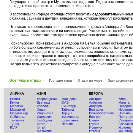
Государственный театр и Музыкальная академия. Рядом расположен
с
находятся на проспектах Шарлеман и Меритсель.
В восточном пригороде столицы стоит посетить
оздоровительный ком
с банями, саунами и другими заведениями, которые помогут расслабить
Что касается непосредственно горнолыжного отдыха в Андорра Ла Велья
на опытных лыжников, чем на начинающих
. Рассчитывать на обилие 
«черными». Кроме того, там проложено примерно десять километров о
Горнолыжники, приезжающие в Андорра Ла Велья, обычно останавливаю
либо в больших современных отелях, построенных в новой. При этом в
стоимость его аренды в пунктах, расположенных рядом со склонами, с
на лыжах, но и прекрасно отдохнуть, а также
попробовать национальны
различных увеселительных заведений, и во многом поэтому горные л
Не зря ведь в это крохотное государство ежегодно приезжает около дев
Все туры и отдых
»
Горящие туры
|
Отдых на море
|
Экскурсионны
АФРИКА
АЗИЯ
ЕВРОПА
Египет
Азербайджан
Мальдивы
Австрия
Кипр
Кения
Вьетнам
ОАЭ
Албания
Мальта
Мaрокко
Израиль
Сингапур
Андорра
Нидерла
Маврикий
Индия
Тайланд
Болгария
Норвегия
Мадагаскар
Индонезия
Турция
Великобритания
Польша
Сейшелы
Иордания
Филиппины
Венгрия
Португал
Танзания
Камбоджа
Шри-Ланка
Греция
Северная
Тунис
Катар
Япония
Грузия
Словакия
ЮАР
Китай
Испания
Украина
Малайзия
Италия
Финлянд