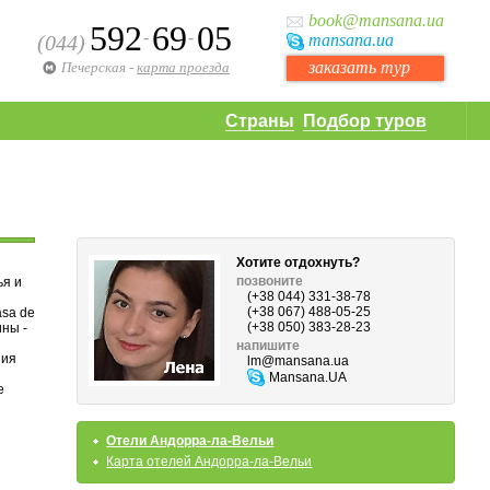
book
@mansana.ua
592
69
05
-
-
(044)
mansana
.ua
заказать тур
Печерская
-
карта проезда
Страны
Подбор туров
Хотите отдохнуть?
позвоните
ья и
(+38 044) 331-38-78
(+38 067) 488-05-25
sa de
(+38 050) 383-28-23
ины -
напишите
ния
lm
@mansana.ua
Mansana.UA
е
Отели Андорра-ла-Вельи
Карта отелей Андорра-ла-Вельи