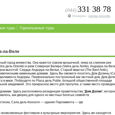
331
38
78
-
-
(044)
Осокорки
-
карта проезда
|
ные туры
Горнолыжные туры
а-ла-Веле
ный город княжества. Она кажется совсем крошечной, лежа на слиянии рек
ira дель Oriente) и реки Северная Валира (Valira дель Norte), Андорра-ла-Вел
 высотой. Сердце Андорра-ла-Велья, Старый квартал (The Barri Antic),
ивописными каменными домами. Здесь Вы сможете посетить Дом Долины (Ca
ия парламента Андорры. Первоначально построенный как частный дом, Дом Дол
а в мире. Побродите по Placa дель Poble, большой общественной площади
ной академией. Это прекрасное место для прогулок, а также место проведе
домами. Здесь расположена резиденция правительства "
Дом Долин
", которо
ывалось, как дворец для одного из местных богатых семейств.
стисиа, Сала дель Конселл — здание Парламента — где
 всевозможные фестивали и культурные мероприятия. Здесь же находятся