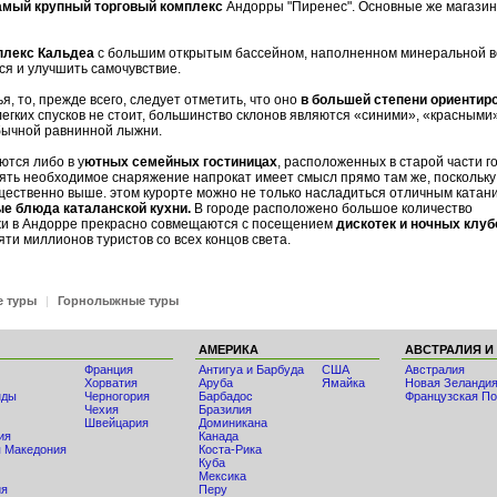
амый крупный торговый комплекс
Андорры "Пиренес". Основные же магази
плекс Кальдеа
с большим открытым бассейном, наполненном минеральной в
ся и улучшить самочувствие.
, то, прежде всего, следует отметить, что оно
в большей степени ориентир
легких спусков не стоит, большинство склонов являются «синими», «красными
бычной равнинной лыжни.
тся либо в у
ютных семейных гостиницах
, расположенных в старой части г
зять необходимое снаряжение напрокат имеет смысл прямо там же, поскольку
ущественно выше. этом курорте можно не только насладиться отличным катан
е блюда каталанской кухни.
В городе расположено большое количество
ыжи в Андорре прекрасно совмещаются с посещением
дискотек и ночных клуб
яти миллионов туристов со всех концов света.
е туры
|
Горнолыжные туры
АМЕРИКА
АВСТРАЛИЯ И
Франция
Антигуа и Барбуда
США
Австралия
Хорватия
Аруба
Ямайка
Новая Зеланди
нды
Черногория
Барбадос
Французская По
Чехия
Бразилия
Швейцария
Доминикана
ия
Канада
 Македония
Коста-Рика
Куба
Мексика
ия
Перу