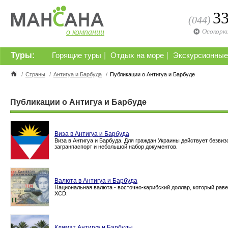
3
(044)
о компании
Осокорк
Туры:
|
|
Горящие туры
Отдых на море
Экскурсионные
/
Страны
/
Антигуа и Барбуда
/
Публикации о Антигуа и Барбуде
Публикации о Антигуа и Барбуде
Виза в Антигуа и Барбуда
Виза в Антигуа и Барбуда. Для граждан Украины действует безвиз
загранпаспорт и небольшой набор документов.
Валюта в Антигуа и Барбуда
Национальная валюта - восточно-карибский доллар, который рав
XCD.
Климат Антигуа и Барбуды