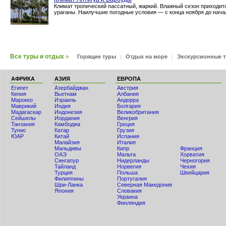
Климат тропический пассатный, жаркий. Влажный сезон приходит
ураганы. Наилучшие погодные условия — с конца ноября до нача
Все туры и отдых
»
Горящие туры
|
Отдых на море
|
Экскурсионные 
АФРИКА
АЗИЯ
ЕВРОПА
Египет
Азербайджан
Австрия
Кения
Вьетнам
Албания
Мaрокко
Израиль
Андорра
Маврикий
Индия
Болгария
Мадагаскар
Индонезия
Великобритания
Сейшелы
Иордания
Венгрия
Танзания
Камбоджа
Греция
Тунис
Катар
Грузия
ЮАР
Китай
Испания
Малайзия
Италия
Мальдивы
Кипр
Франция
ОАЭ
Мальта
Хорватия
Сингапур
Нидерланды
Черногория
Тайланд
Норвегия
Чехия
Турция
Польша
Швейцария
Филиппины
Португалия
Шри-Ланка
Северная Македония
Япония
Словакия
Украина
Финляндия