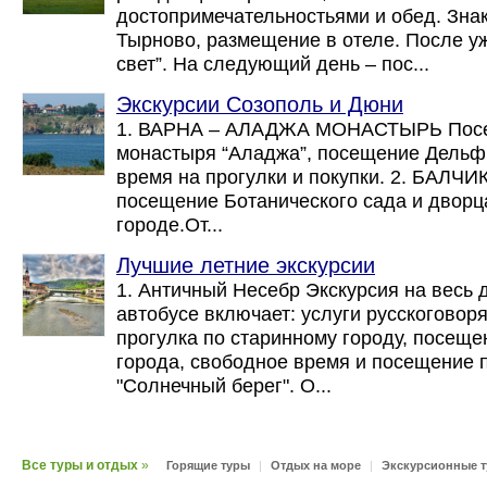
достопримечательностьями и обед. Зна
Тырново, размещение в отеле. После уж
свет”. На следующий день – пос...
Экскурсии Созополь и Дюни
1. ВАРНА – АЛАДЖА МОНАСТЫРЬ Посе
монастыря “Аладжа”, посещение Дельф
время на прогулки и покупки. 2. БАЛЧИК
посещение Ботанического сада и дворц
городе.От...
Лучшие летние экскурсии
1. Античный Несебр Экскурсия на весь
автобусе включает: услуги русскоговоря
прогулка по старинному городу, посеще
города, свободное время и посещение 
"Солнечный берег". О...
Все туры и отдых
»
Горящие туры
|
Отдых на море
|
Экскурсионные 