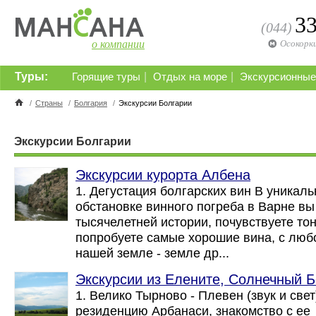
3
(044)
о компании
Осокорк
Туры:
|
|
Горящие туры
Отдых на море
Экскурсионные
/
Страны
/
Болгария
/
Экскурсии Болгарии
Экскурсии Болгарии
Экскурсии курорта Албена
1. Дегустация болгарских вин В уникал
обстановке винного погреба в Варне вы
тысячелетней истории, почувствуете тон
попробуете самые хорошие вина, с лю
нашей земле - земле др...
Экскурсии из Елените, Солнечный Б
1. Велико Тырново - Плевен (звук и свет
резиденцию Арбанаси, знакомство с ее