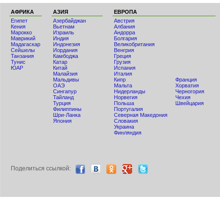
АФРИКА
АЗИЯ
ЕВРОПА
Египет
Азербайджан
Австрия
Кения
Вьетнам
Албания
Мaрокко
Израиль
Андорра
Маврикий
Индия
Болгария
Мадагаскар
Индонезия
Великобритания
Сейшелы
Иордания
Венгрия
Танзания
Камбоджа
Греция
Тунис
Катар
Грузия
ЮАР
Китай
Испания
Малайзия
Италия
Мальдивы
Кипр
Франция
ОАЭ
Мальта
Хорватия
Сингапур
Нидерланды
Черногория
Тайланд
Норвегия
Чехия
Турция
Польша
Швейцария
Филиппины
Португалия
Шри-Ланка
Северная Македония
Япония
Словакия
Украина
Финляндия
Поделиться ccылкой: