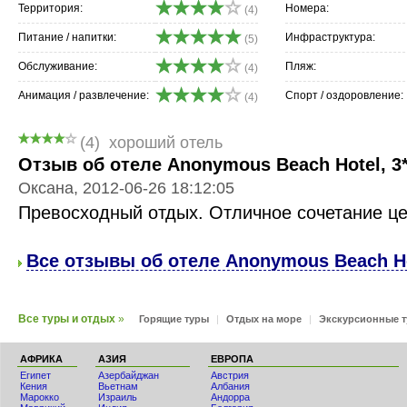
Территория:
Номера:
(4)
Питание / напитки:
Инфраструктура:
(5)
Обслуживание:
Пляж:
(4)
Анимация / развлечение:
Спорт / оздоровление:
(4)
(4)
хороший отель
Отзыв об отеле Anonymous Beach Hotel, 3
Оксана, 2012-06-26 18:12:05
Превосходный отдых. Отличное сочетание це
Все отзывы об отеле Anonymous Beach Ho
Все туры и отдых
»
Горящие туры
|
Отдых на море
|
Экскурсионные 
АФРИКА
АЗИЯ
ЕВРОПА
Египет
Азербайджан
Австрия
Кения
Вьетнам
Албания
Мaрокко
Израиль
Андорра