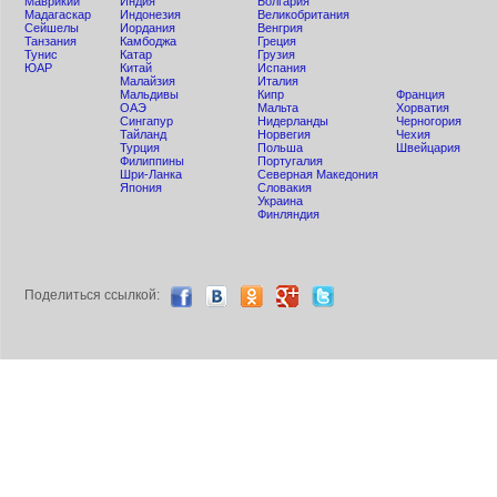
Маврикий
Индия
Болгария
Мадагаскар
Индонезия
Великобритания
Сейшелы
Иордания
Венгрия
Танзания
Камбоджа
Греция
Тунис
Катар
Грузия
ЮАР
Китай
Испания
Малайзия
Италия
Мальдивы
Кипр
Франция
ОАЭ
Мальта
Хорватия
Сингапур
Нидерланды
Черногория
Тайланд
Норвегия
Чехия
Турция
Польша
Швейцария
Филиппины
Португалия
Шри-Ланка
Северная Македония
Япония
Словакия
Украина
Финляндия
Поделиться ccылкой: