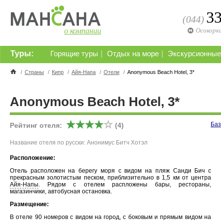
3
(044)
о компании
Осокорк
Туры:
|
|
Горящие туры
Отдых на море
Экскурсионные
/
Страны
/
Кипр
/
Айя-Напа
/
Отели
/
Anonymous Beach Hotel, 3*
Anonymous Beach Hotel, 3*
Баз
Рейтинг отеля:
(4)
Название отеля по русски: Анонимус Битч Хотэл
Расположение:
Отель расположен на берегу моря с видом на пляж Санди Бич с
прекрасным золотистым песком, приблизительно в 1,5 км от центра
Айя-Напы
. Рядом с отелем распложены бары, рестораны,
магазинчики, автобусная остановка.
Размещение:
В отеле 90 номеров с видом на город, с боковым и прямым видом на