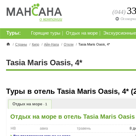
3
(044)
о компании
Осокорк
Туры:
|
|
Горящие туры
Отдых на море
Экскурсионные
/
Страны
/
Кипр
/
Айя-Напа
/
Отели
/
Tasia Maris Oasis, 4*
Tasia Maris Oasis, 4*
Туры в отель Tasia Maris Oasis, 4* (2
Отдых на море
1
Отдых на море в отель Tasia Maris Oasis
HB
авиа
травень
8 д
Все предложения отдыха на море