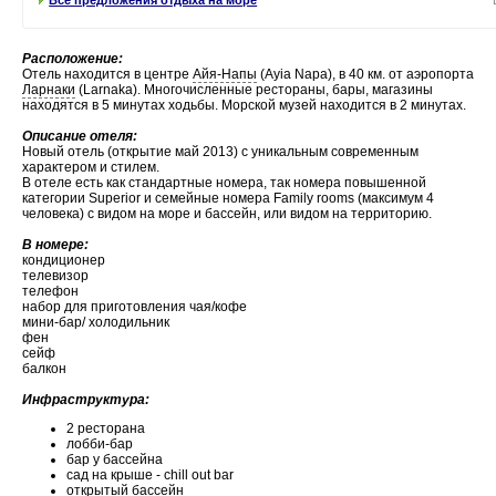
Расположение:
Отель находится в центре
Айя-Напы
(Ayia Napa), в 40 км. от аэропорта
Ларнаки
(Larnaka). Многочисленные рестораны, бары, магазины
находятся в 5 минутах ходьбы. Морской музей находится в 2 минутах.
Описание отеля:
Новый отель (открытие май 2013) с уникальным современным
характером и стилем.
В отеле есть как стандартные номера, так номера повышенной
категории Superior и семейные номера Family rooms (максимум 4
человека) с видом на море и бассейн, или видом на территорию.
В номере:
кондиционер
телевизор
телефон
набор для приготовления чая/кофе
мини-бар/ холодильник
фен
сейф
балкон
Инфраструктура:
2 ресторана
лобби-бар
бар у бассейна
сад на крыше - chill out bar
открытый бассейн