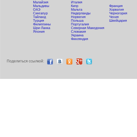
Малайзия
Италия
Мальдивы
Кипр
Франция
ОАЭ
Мальта
Хорватия
Сингапур
Нидерланды
Черногория
Тайланд
Норвегия
Чехия
Турция
Польша
Швейцария
Филиппины
Португалия
Шри-Ланка
Северная Македония
Япония
Словакия
Украина
Финляндия
Поделиться ccылкой: