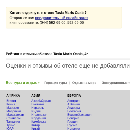
Хотите отдохнуть в отеле Tasia Maris Oasis?
Отправьте нам
предварительный онлайн заказ
или перезвоните: (044) 592-69-05, 592-69-06
Рейтинг и отзывы об отеле Tasia Maris Oasis, 4*
Оценки и отзывы об отеле еще не добавлялис
Все туры и отдых
»
Горящие туры
|
Отдых на море
|
Экскурсионные 
АФРИКА
АЗИЯ
ЕВРОПА
Египет
Азербайджан
Австрия
Кения
Вьетнам
Албания
Мaрокко
Израиль
Андорра
Маврикий
Индия
Болгария
Мадагаскар
Индонезия
Великобритания
Сейшелы
Иордания
Венгрия
Танзания
Камбоджа
Греция
Тунис
Катар
Грузия
ЮАР
Китай
Испания