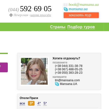
book
@mansana.ua
592
69
05
-
-
(044)
mansana
.ua
заказать тур
Печерская
-
карта проезда
Страны
Подбор туров
Хотите отдохнуть?
позвоните
т
(+38 044) 331-38-78
(+38 067) 488-05-25
(+38 050) 383-28-23
напишите
tm
@mansana.com
Mansana.UA
Отели Праги
все
3*
4*
5*