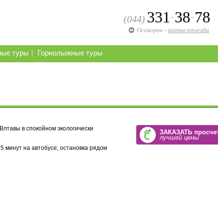
331
38
78
-
-
(044)
Осокорки
-
карта проезда
|
ные туры
Горнолыжные туры
Влтавы в спокойном экологически
ЗАКАЗАТЬ просче
лучшей цены
5 минут на автобусе, остановка рядом