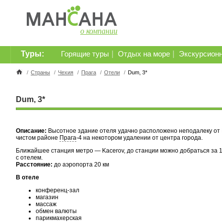
о компании
Туры:
|
|
Горящие туры
Отдых на море
Экскурсион
/
Страны
/
Чехия
/
Прага
/
Отели
/
Dum, 3*
Dum, 3*
Описание:
Высотное здание отеля удачно расположено неподалеку от 
чистом районе
Прага
-4 на некотором удалении от центра города.
Ближайшее станция метро — Kacerov, до станции можно добраться за 1
с отелем.
Расстояние:
до аэропорта 20 км
В отеле
конференц-зал
магазин
массаж
обмен валюты
парикмахерская