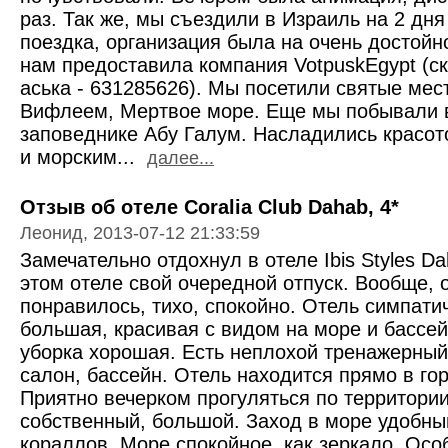
раз. Так же, мы съездили в Израиль на 2 дня
поездка, организация была на очень достойн
нам предоставила компания VotpuskEgypt (ск
аська - 631285626). Мы посетили святые мес
Вифлеем, Мертвое море. Еще мы побывали 
заповеднике Абу Галум. Насладились красот
и морским...
далее...
Отзыв об отеле Coralia Club Dahab, 4*
Леонид, 2013-07-12 21:33:59
Замечательно отдохнул в отеле Ibis Styles D
этом отеле свой очередной отпуск. Вообще, 
понравилось, тихо, спокойно. Отель симпати
большая, красивая с видом на море и бассе
уборка хорошая. Есть неплохой тренажерный
салон, бассейн. Отель находится прямо в гор
Приятно вечерком прогуляться по территории
собственный, большой. Заход в море удобны
кораллов. Море спокойное, как зеркало. Осо