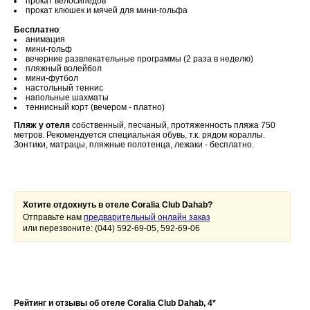
прокат велосипедов
прокат клюшек и мячей для мини-гольфа
Бесплатно
:
анимация
мини-гольф
вечерние развлекательные программы (2 раза в неделю)
пляжный волейбол
мини-футбол
настольный теннис
напольные шахматы
теннисный корт (вечером - платно)
Пляж у отеля
собственный, песчаный, протяженность пляжа 750
метров. Рекомендуется специальная обувь, т.к. рядом кораллы.
Зонтики, матрацы, пляжные полотенца, лежаки - бесплатно.
Хотите отдохнуть в отеле Coralia Club Dahab?
Отправьте нам
предварительный онлайн заказ
или перезвоните: (044) 592-69-05, 592-69-06
Рейтинг и отзывы об отеле Coralia Club Dahab, 4*