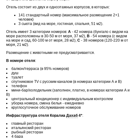
Отель состоит из двух и одноэтажных корпусов, в которых:
141 стандартный номер (максимальное размещение 2+1
человек)
3 сьюта (вид на море, гостиная, спальня, 51 м2).
Отель имеет 3 категории номеров:
А
- 42 номера (бунгало с видом на
море расположены в 30-50 м от моря, 37 м2),
В
- 54 номера (с видом
на море и сад, 60-100 м от моря, 28 м2),
С
- 38 номеров (120-220 м от
моря, 21 м2).
Размещение с животными не предусматривается.
В номере отеля
:
балкон/терраса (в 95% номеров)
душ
туалет
спутниковое TV с русским каналом (
в номерах категории А и В)
телефон
мини-бар/холодильник (заполнен, платно, в номерах категории А и
В)
центральный кондиционер с индивидуальным контролем
уборка номера, смена белья - ежедневно
круглосуточное обслуживание номеров
Инфраструктура отеля Коралиа
Дахаб
4*
:
главный ресторан
итальянский ресторан
рыбный ресторан
4 бара