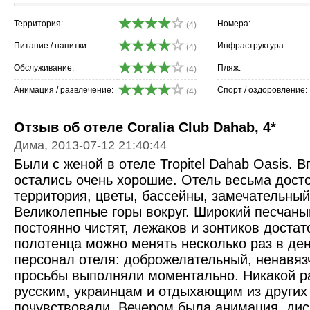
Территория:
Номера:
(4)
Питание / напитки:
Инфраструктура:
(4)
Обслуживание:
Пляж:
(4)
Анимация / развлечение:
Спорт / оздоровление:
(4)
Отзыв об отеле Coralia Club Dahab, 4*
Дима, 2013-07-12 21:40:44
Были с женой в отеле Tropitel Dahab Oasis. 
остались очень хорошие. Отель весьма дост
территория, цветы, бассейны, замечательный
Великолепные горы вокруг. Широкий песчаны
постоянно чистят, лежаков и зонтиков доста
полотенца можно менять несколько раз в де
персонал отеля: доброжелательный, ненавяз
просьбы выполняли моментально. Никакой р
русским, украинцам и отдыхающим из других
почувствовали. Вечером была анимация, дис