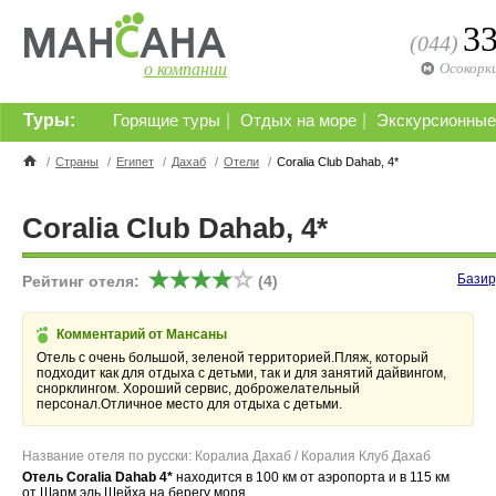
3
(044)
о компании
Осокорк
Туры:
|
|
Горящие туры
Отдых на море
Экскурсионные
/
Страны
/
Египет
/
Дахаб
/
Отели
/
Coralia Club Dahab, 4*
Coralia Club Dahab, 4*
Базир
Рейтинг отеля:
(4)
Комментарий от Мансаны
Отель с очень большой, зеленой территорией.Пляж, который
подходит как для отдыха с детьми, так и для занятий дайвингом,
снорклингом. Хороший сервис, доброжелательный
персонал.Отличное место для отдыха с детьми.
Название отеля по русски: Коралиа Дахаб / Коралия Клуб Дахаб
Отель Coralia Dahab 4*
находится в 100 км от аэропорта и в 115 км
от Шарм эль Шейха на берегу моря.