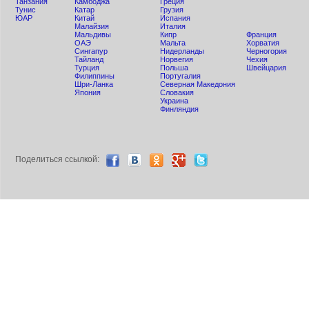
Танзания
Камбоджа
Греция
Тунис
Катар
Грузия
ЮАР
Китай
Испания
Малайзия
Италия
Мальдивы
Кипр
Франция
ОАЭ
Мальта
Хорватия
Сингапур
Нидерланды
Черногория
Тайланд
Норвегия
Чехия
Турция
Польша
Швейцария
Филиппины
Португалия
Шри-Ланка
Северная Македония
Япония
Словакия
Украина
Финляндия
Поделиться ccылкой: