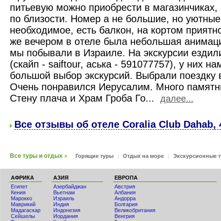
питьевую можно приобрести в магазинчиках,
по близости. Номер а не большие, но уютные
необходимое, есть балкон, на кортом приятн
же вечером в отеле была небольшая анимац
мы побывали в Израиле. На экскурсии ездили
(скайп - saiftour, аська - 591077757), у них 
большой выбор экскурсий. Выбрали поездку в
Очень понравился Иерусалим. Много памятни
Стену плача и Храм Гроба Го...
далее...
Все отзывы об отеле Coralia Club Dahab, 
Все туры и отдых
»
Горящие туры
|
Отдых на море
|
Экскурсионные 
АФРИКА
АЗИЯ
ЕВРОПА
Египет
Азербайджан
Австрия
Кения
Вьетнам
Албания
Мaрокко
Израиль
Андорра
Маврикий
Индия
Болгария
Мадагаскар
Индонезия
Великобритания
Сейшелы
Иордания
Венгрия