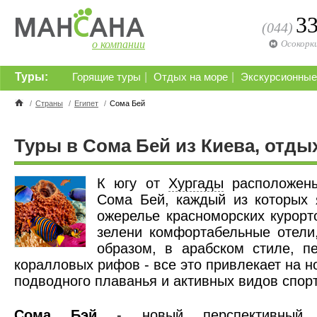
3
(044)
о компании
Осокорк
Туры:
|
|
Горящие туры
Отдых на море
Экскурсионные
/
Страны
/
Египет
/
Сома Бей
Туры в Сома Бей из Киева, отды
К югу от
Хургады
расположен
Сома Бей, каждый из которых 
ожерелье красноморских курор
зелени комфортабельные отели
образом, в арабском стиле, п
коралловых рифов - все это привлекает на 
подводного плаванья и активных видов спорт
Сома Бэй
- новый перспективный ту