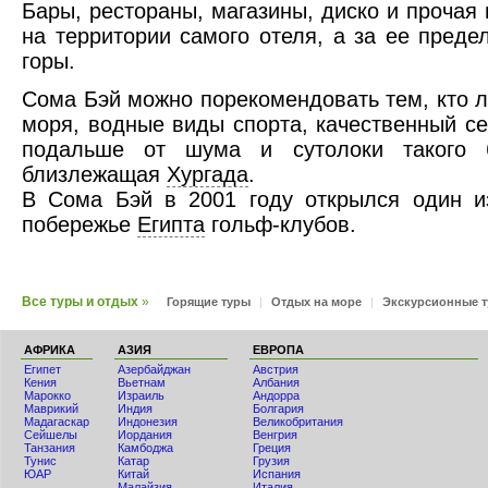
Бары, рестораны, магазины, диско и прочая 
на территории самого отеля, а за ее преде
горы.
Сома Бэй можно порекомендовать тем, кто 
моря, водные виды спорта, качественный се
подальше от шума и сутолоки такого б
близлежащая
Хургада
.
В Сома Бэй в 2001 году открылся один и
побережье
Египта
гольф-клубов.
Все туры и отдых
»
Горящие туры
|
Отдых на море
|
Экскурсионные 
АФРИКА
АЗИЯ
ЕВРОПА
Египет
Азербайджан
Австрия
Кения
Вьетнам
Албания
Мaрокко
Израиль
Андорра
Маврикий
Индия
Болгария
Мадагаскар
Индонезия
Великобритания
Сейшелы
Иордания
Венгрия
Танзания
Камбоджа
Греция
Тунис
Катар
Грузия
ЮАР
Китай
Испания
Малайзия
Италия