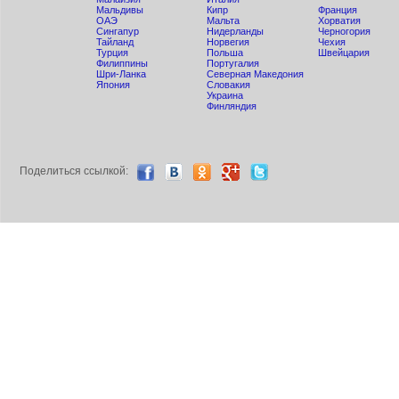
Мальдивы
Кипр
Франция
ОАЭ
Мальта
Хорватия
Сингапур
Нидерланды
Черногория
Тайланд
Норвегия
Чехия
Турция
Польша
Швейцария
Филиппины
Португалия
Шри-Ланка
Северная Македония
Япония
Словакия
Украина
Финляндия
Поделиться ccылкой: