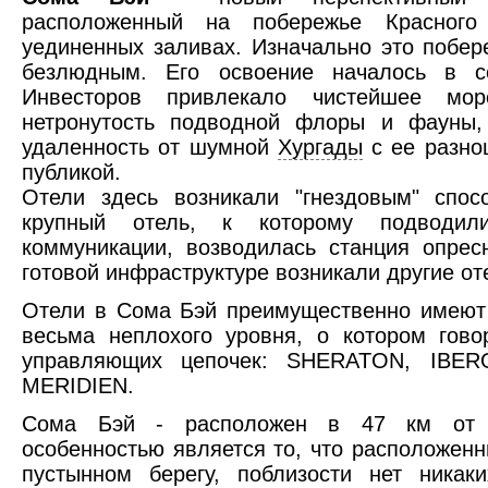
расположенный на побережье Красного
уединенных заливах. Изначально это побе
безлюдным. Его освоение началось в се
Инвесторов привлекало чистейшее мор
нетронутость подводной флоры и фауны,
удаленность от шумной
Хургады
с ее разно
публикой.
Отели здесь возникали "гнездовым" спос
крупный отель, к которому подводил
коммуникации, возводилась станция опрес
готовой инфраструктуре возникали другие от
Отели в Сома Бэй преимущественно имеют 
весьма неплохого уровня, о котором гово
управляющих цепочек: SHERATON, IBER
MERIDIEN.
Сома Бэй - расположен в 47 км о
особенностью является то, что расположенн
пустынном берегу, поблизости нет никаки