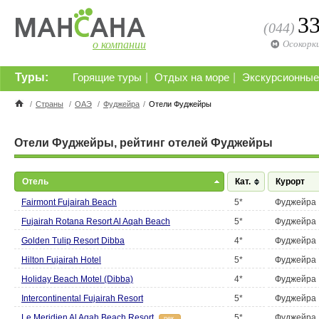
3
(044)
о компании
Осокорк
Туры:
|
|
Горящие туры
Отдых на море
Экскурсионные
/
Страны
/
ОАЭ
/
Фуджейра
/
Отели Фуджейры
Отели Фуджейры, рейтинг отелей Фуджейры
Отель
Кат.
Курорт
Fairmont Fujairah Beach
5*
Фуджейра
Fujairah Rotana Resort Al Aqah Beach
5*
Фуджейра
Golden Tulip Resort Dibba
4*
Фуджейра
Hilton Fujairah Hotel
5*
Фуджейра
Holiday Beach Motel (Dibba)
4*
Фуджейра
Intercontinental Fujairah Resort
5*
Фуджейра
Le Meridien Al Aqah Beach Resort
5*
Фуджейра
рек.