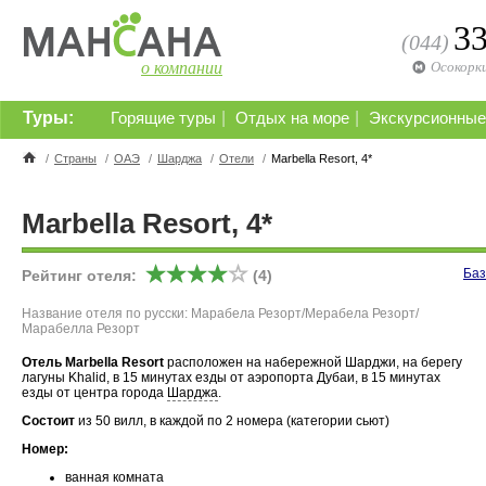
3
(044)
о компании
Осокорк
Туры:
|
|
Горящие туры
Отдых на море
Экскурсионные
/
Страны
/
ОАЭ
/
Шарджа
/
Отели
/
Marbella Resort, 4*
Marbella Resort, 4*
Баз
Рейтинг отеля:
(4)
Название отеля по русски: Марабела Резорт/Мерабела Резорт/
Марабелла Резорт
Отель Marbella Resort
расположен на набережной Шарджи, на берегу
лагуны Khalid, в 15 минутах езды от аэропорта Дубаи, в 15 минутах
езды от центра города
Шарджа
.
Состоит
из 50 вилл, в каждой по 2 номера (категории сьют)
Номер:
ванная комната