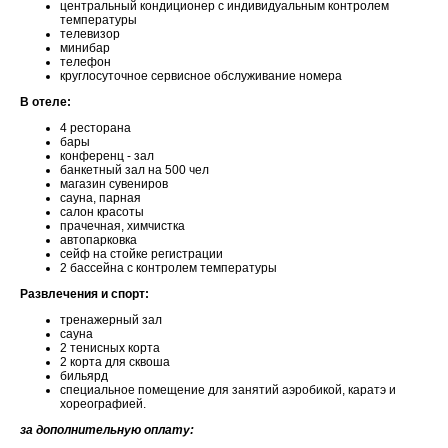
центральный кондиционер с индивидуальным контролем
температуры
телевизор
минибар
телефон
круглосуточное сервисное обслуживание номера
В отеле:
4 ресторана
бары
конференц - зал
банкетный зал на 500 чел
магазин сувениров
сауна, парная
салон красоты
прачечная, химчистка
автопарковка
сейф на стойке регистрации
2 бассейна с контролем температуры
Развлечения и спорт:
тренажерный зал
сауна
2 тенисных корта
2 корта для сквоша
бильярд
специальное помещение для занятий аэробикой, каратэ и
хореографией.
за дополнительную оплату: