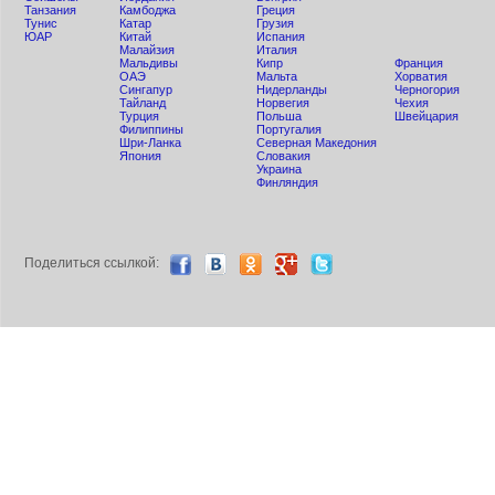
Танзания
Камбоджа
Греция
Тунис
Катар
Грузия
ЮАР
Китай
Испания
Малайзия
Италия
Мальдивы
Кипр
Франция
ОАЭ
Мальта
Хорватия
Сингапур
Нидерланды
Черногория
Тайланд
Норвегия
Чехия
Турция
Польша
Швейцария
Филиппины
Португалия
Шри-Ланка
Северная Македония
Япония
Словакия
Украина
Финляндия
Поделиться ccылкой: