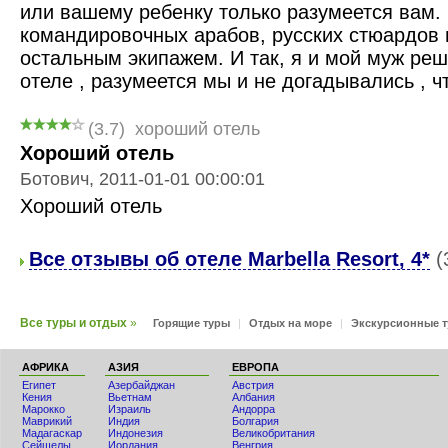
или вашему ребенку только разумеется вам.
командировочных арабов, русских стюардов 
остальным экипажем. И так, я и мой муж реш
отеле , разумеется мы и не догадывались , ч
(3.7)
хороший отель
Хороший отель
Ботович, 2011-01-01 00:00:01
Хороший отель
Все отзывы об отеле Marbella Resort, 4*
(
Все туры и отдых
»
Горящие туры
|
Отдых на море
|
Экскурсионные 
АФРИКА
АЗИЯ
ЕВРОПА
Египет
Азербайджан
Австрия
Кения
Вьетнам
Албания
Мaрокко
Израиль
Андорра
Маврикий
Индия
Болгария
Мадагаскар
Индонезия
Великобритания
Сейшелы
Иордания
Венгрия