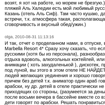
возят, я хот на работе, но морем не брезгую.
пляжей Аль Халедии есть мой любимый русск
Казань (отель Аль Сиф). Там часто кушаю, 
встречи, т.к. атмосфера такая, располагающа
сговорчивость и вкусный обед/ужин.)
olga, 2010-08-31 11:13:16
И так, отчет о проделанном нами, в отпуске,
Marbella Resort 4* Сразу хочу сказать, что е
русскими (хотя бы из персонала), разнообра
отдыха вдоволь, алкогольных коктейлей, или
анимации ( хоть захудаленькой ), дискотек,
под луной, вы этого в этом отеле НЕ НАЙДЕТ
людей желающих уединения и хорошо говоря
причем без детей т.к. аниматор один араб го
арабски, ну др. детей в отеле практически не
приходящих со стороны, (разумеется за день
после восьми вечера в бассейне вместе со 
дети говорят по арабски. Решать понравитьс