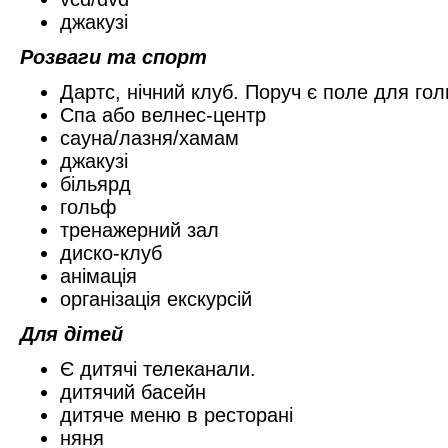
джакузі
Розваги та спорт
Дартс, нічний клуб. Поруч є поле для гол
Спа або велнес-центр
сауна/лазня/хамам
джакузі
більярд
гольф
тренажерний зал
диско-клуб
анімація
організація екскурсій
Для дітей
Є дитячі телеканали.
дитячий басейн
дитяче меню в ресторані
няня