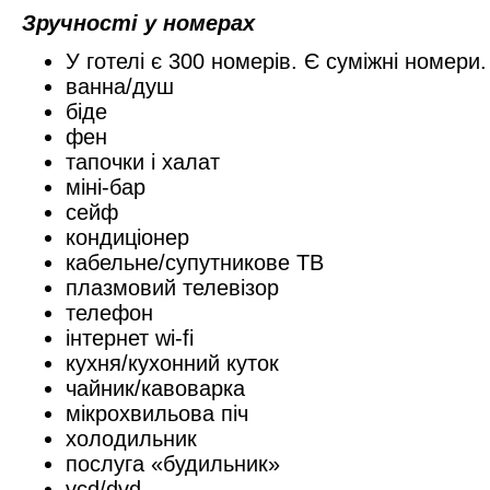
Зручності у номерах
У готелі є 300 номерів. Є суміжні номери.
ванна/душ
біде
фен
тапочки і халат
міні-бар
сейф
кондиціонер
кабельне/супутникове ТВ
плазмовий телевізор
телефон
інтернет wi-fi
кухня/кухонний куток
чайник/кавоварка
мікрохвильова піч
холодильник
послуга «будильник»
vcd/dvd