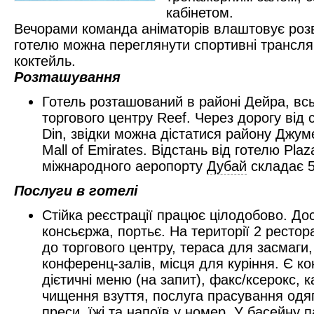
кабінетом.
Вечорами команда аніматорів влаштовує роз
готелю можна переглянути спортивні трансляці
коктейль.
Розташування
Готель розташований в районі Дейра, всьо
торгового центру Reef. Через дорогу від с
Din, звідки можна дістатися району Джум
Mall of Emirates. Відстань від готелю Plaz
міжнародного аеропорту
Дубай
складає 5
Послуги в готелі
Стійка реєстрації працює цілодобово. Дос
консьєржа, портьє. На території 2 рестор
до торгового центру, тераса для засмаги, 
конференц-залів, місця для куріння. Є ко
дієтичні меню (на запит), факс/ксерокс, 
чищення взуття, послуга прасування одяг
преси, їжі та напоїв у номер. У басейну 