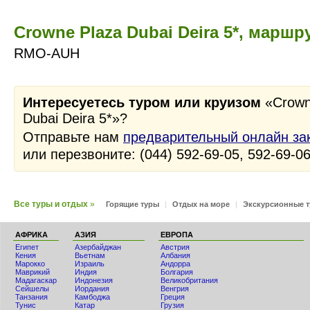
Crowne Plaza Dubai Deira 5*, маршр
RMO-AUH
Интересуетесь туром или круизом
«Crown
Dubai Deira 5*»?
Отправьте нам
предварительный онлайн за
или перезвоните: (044) 592-69-05, 592-69-0
Все туры и отдых
»
Горящие туры
|
Отдых на море
|
Экскурсионные 
АФРИКА
АЗИЯ
ЕВРОПА
Египет
Азербайджан
Австрия
Кения
Вьетнам
Албания
Мaрокко
Израиль
Андорра
Маврикий
Индия
Болгария
Мадагаскар
Индонезия
Великобритания
Сейшелы
Иордания
Венгрия
Танзания
Камбоджа
Греция
Тунис
Катар
Грузия