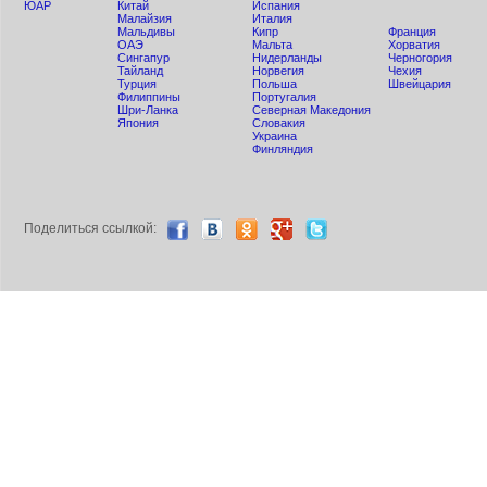
ЮАР
Китай
Испания
Малайзия
Италия
Мальдивы
Кипр
Франция
ОАЭ
Мальта
Хорватия
Сингапур
Нидерланды
Черногория
Тайланд
Норвегия
Чехия
Турция
Польша
Швейцария
Филиппины
Португалия
Шри-Ланка
Северная Македония
Япония
Словакия
Украина
Финляндия
Поделиться ccылкой: