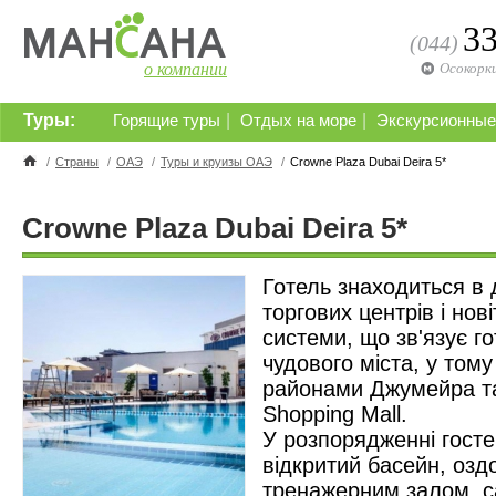
3
(044)
о компании
Осокорк
Туры:
|
|
Горящие туры
Отдых на море
Экскурсионные
/
Страны
/
ОАЭ
/
Туры и круизы ОАЭ
/
Crowne Plaza Dubai Deira 5*
Crowne Plaza Dubai Deira 5*
Готель знаходиться в 
торгових центрів і нові
системи, що зв'язує г
чудового міста, у том
районами Джумейра та 
Shopping Mall.
У розпорядженні госте
відкритий басейн, озд
тренажерним залом, 