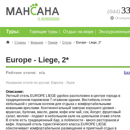
3
(044)
о компании
Осокорк
Туры:
|
|
Горящие туры
Отдых на море
Экскурсионные
/
Страны
/
Франция
/
Париж
/
Отели
/
Europe - Liege, 2*
Europe - Liege, 2*
Рейтинг отеля:
n/a
Баз
Название отеля по русски: Европа - Льеж
Описание:
Уютный отель EUROPE LIEGE удобно расположен в центре города в
традиционном парижском 7-этажном здании. Вестибюль отеля
небольшой с уютным холлом для отдыха с комфортабельными
кожаными креслами. Континентальный завтрак хорошего уровня -
круассан, булочка, масло, джем, кофе или чай, сок, йогурт, фруктовый
салат, молоко - подают в небольшом зале на цокольном этаже отеля.
В отеле есть традиционный
бар
, а поблизости - много ресторанов и
кафе. Хороший отель туристического класса EUROPE LIEGE
обеспечивает комфортабельное размещение и приятный
отдых в