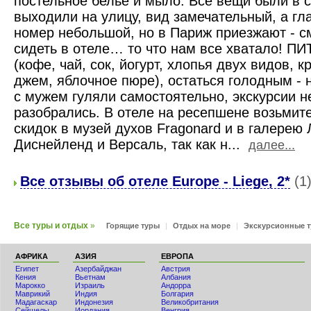
постельное белье и мыло. Все вещи были в 
выходили на улицу, вид замечательный, а г
номер небольшой, но в Париж приезжают - см
сидеть в отеле… то что нам все хватало! ПИ
(кофе, чай, сок, йогурт, хлопья двух видов, к
джем, яблочное пюре), остаться голодным -
с мужем гуляли самостоятельно, экскурсии н
разобрались. В отеле на ресепшене возьмите
скидок в музей духов Fragonard и в галерею
Диснейленд и Версаль, так как н...
далее...
Все отзывы об отеле Europe - Liege, 2*
(1
Все туры и отдых
»
Горящие туры
|
Отдых на море
|
Экскурсионные 
АФРИКА
АЗИЯ
ЕВРОПА
Египет
Азербайджан
Австрия
Кения
Вьетнам
Албания
Мaрокко
Израиль
Андорра
Маврикий
Индия
Болгария
Мадагаскар
Индонезия
Великобритания
Сейшелы
Иордания
Венгрия