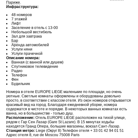
Париже
.
Инфраструктура:
48 номеров
7 этажей
Лифт
Заселение в отель с 13-00
Небольшой вестибюль
Зал для завтрака
Бар
Аренда автомобилей
Услуги няни
Услуги прачечной
Описание номера:
Ванная (с ванной или душем)
Спутниковое телевидение
Радио
Телефон
Фен
Будильник
Номера в отеле EUROPE LIEGE маленькие по площади, но очень
уютные. Светлые комнаты оформлены и оборудованы довольно
просто, в соответствии с классом отеля. Из окон номеров открывается
красивый вид на город. Благодаря ежедневной уборке, номера
содержатся в чистоте и порядке. В некоторых ванных комнатах есть
ванна, но в большинстве - только душ.
Расположение:
Отель EUROPE LIEGE расположен на тихой улице,
рядом с Гар Сен Лазар (Gare St Lazare). В 15 минутах ходьбы
находятся Гранд Опера, большие магазины, вокзал Сант-Лазар.
Станция метро:
Liege (Округ 8) Телефон отеля + 33 01 42 94 01 51
Адрес отеля 8, rue de Moscou 75008 Paris