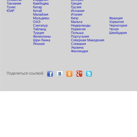
Танзания
Камбоджа
Греция
Тунис
Катар
Грузия
ЮАР
Китай
Испания
Малайзия
Италия
Мальдивы
Кипр
Франция
ОАЭ
Мальта
Хорватия
Сингапур
Нидерланды
Черногория
Тайланд
Норвегия
Чехия
Турция
Польша
Швейцария
Филиппины
Португалия
Шри-Ланка
Северная Македония
Япония
Словакия
Украина
Финляндия
Поделиться ccылкой: