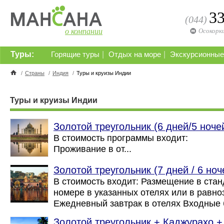
3
(044)
о компании
Осокорк
Туры:
|
|
Горящие туры
Отдых на море
Экскурсионные
/
Страны
/
Индия
/
Туры и круизы Индии
Туры и круизы Индии
Золотой треугольник (6 дней/5 ноче
В стоимость программ
Проживание в от...
Золотой треугольник (7 дней / 6 но
В стоимость входит: Размещение в ста
номере в указанных отелях или в 
Ежедневный завтрак в отелях Входные б
Золотой треугольник + Каджурахо +