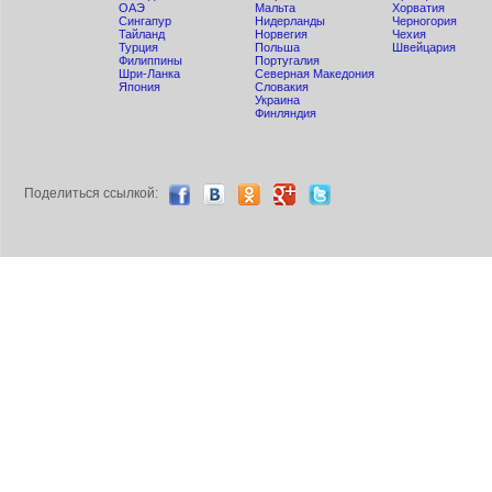
ОАЭ
Мальта
Хорватия
Сингапур
Нидерланды
Черногория
Тайланд
Норвегия
Чехия
Турция
Польша
Швейцария
Филиппины
Португалия
Шри-Ланка
Северная Македония
Япония
Словакия
Украина
Финляндия
Поделиться ccылкой: