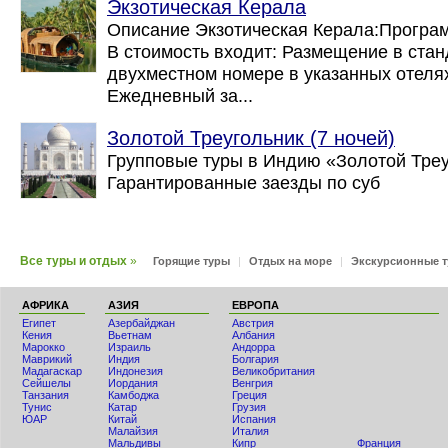
Экзотическая Керала
Описание Экзотическая Керала:Программ
В стоимость входит: Размещение в стан
двухместном номере в указанных отеля
Ежедневный за...
Золотой Треугольник (7 ночей)
Групповые туры в Индию «Золотой Треу
Гарантированные заезды по суб
Все туры и отдых
»
Горящие туры
|
Отдых на море
|
Экскурсионные 
АФРИКА
АЗИЯ
ЕВРОПА
Египет
Азербайджан
Австрия
Кения
Вьетнам
Албания
Мaрокко
Израиль
Андорра
Маврикий
Индия
Болгария
Мадагаскар
Индонезия
Великобритания
Сейшелы
Иордания
Венгрия
Танзания
Камбоджа
Греция
Тунис
Катар
Грузия
ЮАР
Китай
Испания
Малайзия
Италия
Мальдивы
Кипр
Франция