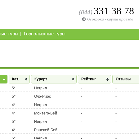
331
38
78
-
-
(044)
Осокорки
-
карта проезда
|
ные туры
Горнолыжные туры
Кат.
Курорт
Рейтинг
Отзывы
5*
Негрил
-
-
5*
Очо-Риос
-
-
4*
Негрил
-
-
4*
Монтего-Бей
-
-
5*
Негрил
-
-
4*
Раневей-Бей
-
-
5*
Негрил
-
-