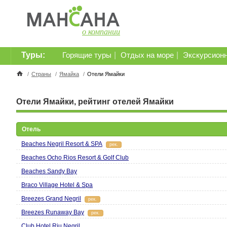
о компании
Туры:
|
|
Горящие туры
Отдых на море
Экскурсион
/
Страны
/
Ямайка
/
Отели Ямайки
Отели Ямайки, рейтинг отелей Ямайки
Отель
Beaches Negril Resort & SPA
рек.
Beaches Ocho Rios Resort & Golf Club
Beaches Sandy Bay
Braco Village Hotel & Spa
Breezes Grand Negril
рек.
Breezes Runaway Bay
рек.
Club Hotel Riu Negril