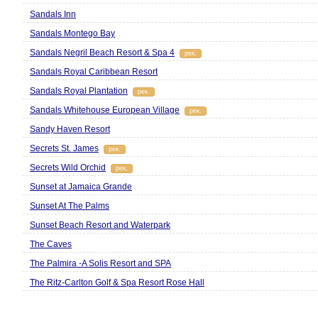
Sandals Inn
Sandals Montego Bay
Sandals Negril Beach Resort & Spa 4
рек.
Sandals Royal Caribbean Resort
Sandals Royal Plantation
рек.
Sandals Whitehouse European Village
рек.
Sandy Haven Resort
Secrets St. James
рек.
Secrets Wild Orchid
рек.
Sunset at Jamaica Grande
Sunset At The Palms
Sunset Beach Resort and Waterpark
The Caves
The Palmira -A Solis Resort and SPA
The Ritz-Carlton Golf & Spa Resort Rose Hall