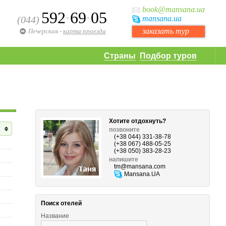
book
@mansana.ua
592
69
05
-
-
(044)
mansana
.ua
заказать тур
Печерская
-
карта проезда
Страны
Подбор туров
Хотите отдохнуть?
позвоните
(+38 044) 331-38-78
(+38 067) 488-05-25
(+38 050) 383-28-23
напишите
tm
@mansana.com
Mansana.UA
Поиск отелей
Название