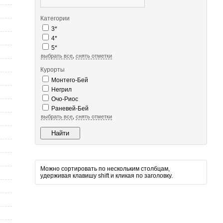
Категории
3*
4*
5*
выбрать все
,
снять отметки
Курорты
Монтего-Бей
Негрил
Очо-Риос
Раневей-Бей
выбрать все
,
снять отметки
Можно сортировать по нескольким столбцам,
удерживая клавишу shift и кликая по заголовку.