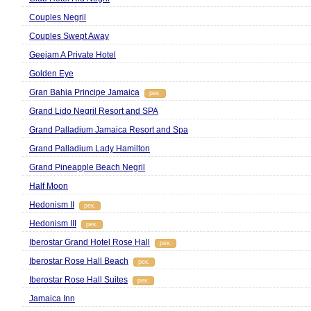
Couples Negril
Couples Swept Away
Geejam A Private Hotel
Golden Eye
Gran Bahia Principe Jamaica
рек.
Grand Lido Negril Resort and SPA
Grand Palladium Jamaica Resort and Spa
Grand Palladium Lady Hamilton
Grand Pineapple Beach Negril
Half Moon
Hedonism II
рек.
Hedonism IIІ
рек.
Iberostar Grand Hotel Rose Hall
рек.
Iberostar Rose Hall Beach
рек.
Iberostar Rose Hall Suites
рек.
Jamaica Inn