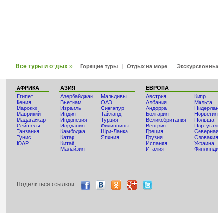
Все туры и отдых
»
Горящие туры
|
Отдых на море
|
Экскурсионны
АФРИКА
АЗИЯ
ЕВРОПА
Египет
Азербайджан
Мальдивы
Австрия
Кипр
Кения
Вьетнам
ОАЭ
Албания
Мальта
Мaрокко
Израиль
Сингапур
Андорра
Нидерла
Маврикий
Индия
Тайланд
Болгария
Норвегия
Мадагаскар
Индонезия
Турция
Великобритания
Польша
Сейшелы
Иордания
Филиппины
Венгрия
Португал
Танзания
Камбоджа
Шри-Ланка
Греция
Северная
Тунис
Катар
Япония
Грузия
Словакия
ЮАР
Китай
Испания
Украина
Малайзия
Италия
Финлянд
Поделиться ccылкой: