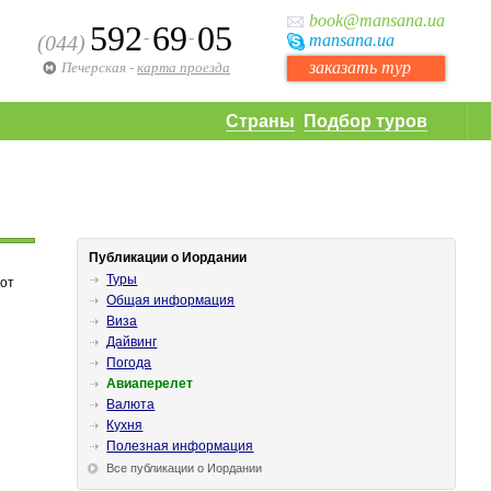
book
@mansana.ua
592
69
05
-
-
(044)
mansana
.ua
заказать тур
Печерская
-
карта проезда
Страны
Подбор туров
Публикации о Иордании
Туры
 от
Общая информация
Виза
Дайвинг
Погода
Авиаперелет
Валюта
Кухня
Полезная информация
Все публикации о Иордании