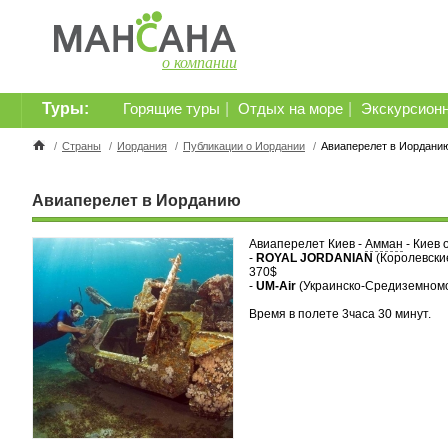
о компании
Туры:
|
|
Горящие туры
Отдых на море
Экскурсион
/
Страны
/
Иордания
/
Публикации о Иордании
/
Авиаперелет в Иордани
Авиаперелет в Иорданию
Авиаперелет Киев -
Амман
- Киев
-
ROYAL JORDANIAN
(Королевские
370$
-
UM-Air
(Украинско-Средиземномо
Время в полете 3часа 30 минут.