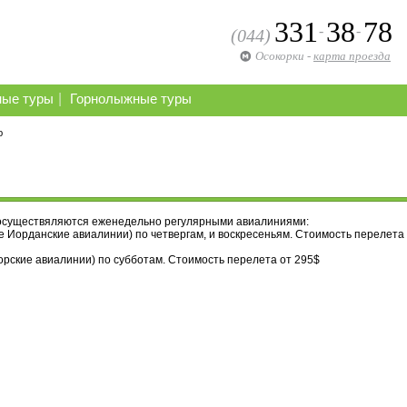
331
38
78
-
-
(044)
Осокорки
-
карта проезда
|
ные туры
Горнолыжные туры
ю
 осуществяляются еженедельно регулярными авиалиниями:
 Иорданские авиалинии) по четвергам, и воскресеньям. Стоимость перелета
рские авиалинии) по субботам. Стоимость перелета от 295$