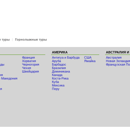
е туры
|
Горнолыжные туры
АМЕРИКА
АВСТРАЛИЯ И
Франция
Антигуа и Барбуда
США
Австралия
Хорватия
Аруба
Ямайка
Новая Зеланди
нды
Черногория
Барбадос
Французская По
Чехия
Бразилия
Швейцария
Доминикана
ия
Канада
 Македония
Коста-Рика
Куба
Мексика
ия
Перу