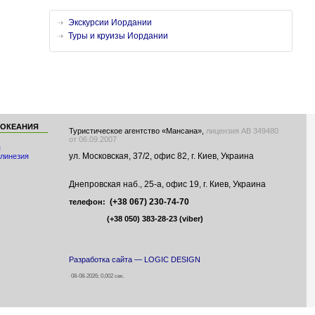
Экскурсии Иордании
Туры и круизы Иордании
 ОКЕАНИЯ
Туристическое агентство «Мансана»,
лицензия АВ 349480
от 06.09.2007
я
ул. Московская, 37/2, офис 82, г. Киев, Украина
линезия
Днепровская наб., 25-а, офис 19, г. Киев, Украина
(+38 067) 230-74-70
телефон:
(+38 050) 383-28-23
(viber)
Разработка сайта — LOGIC DESIGN
08-08-2026; 0,002 сек.