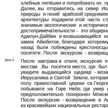
хлебные лепёшки и попробовать их пр
Далее, вы отправитесь на север Ио
природы и гений арабской средневе
архитектуры подарили этой части с
значимые экологические и историчес
достопримечательности - это общир
Аджлун-Дайбин и возвышающийся н
замок Айюбитов, благодаря котором
назад были побеждены крестоносцы
посетите. После экскурсии - возвра
День 3
После завтрака в отеле, экскурсия 
местам .Вы посетите место, где бы
увидите выдающийся щедевр - моз
Иерусалима и Святой Земли, котора
полу православной церкви св.Георг
побываете на Горе Небо, где умер 
предположительно похоронен Моисе
После экскурсии - возвращение в А
из красивейших национальных рестор