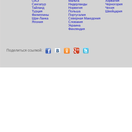
ОАЭ
Мальта
Хорватия
Сингапур
Нидерланды
Черногория
Тайланд
Норвегия
Чехия
Турция
Польша
Швейцария
Филиппины
Португалия
Шри-Ланка
Северная Македония
Япония
Словакия
Украина
Финляндия
Поделиться ccылкой: