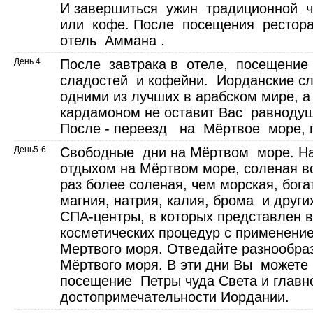
И завершиться ужин традиционной ч
или кофе. После посещения рестор
отель Аммана .
День 4
После завтрака в отеле, посещение
сладостей и кофейни. Иорданские сл
одними из лучших в арабском мире, а
кардамоном не оставит Вас равнодуш
После - переезд на Мёртвое море, 
День5-6
Свободные дни на Мёртвом море. Н
отдыхом на Мёртвом море, соленая во
раз более соленая, чем морская, бог
магния, натрия, калия, брома и други
СПА-центры, в которых представлен в
косметических процедур с применени
Мертвого моря. Отведайте разнообра
Мёртвого моря. В эти дни Вы можете
посещение Петры чуда Света и глав
достопримечательности Иордании.