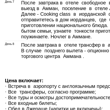
День 7
После завтрака в отеле свободное 
выезд в Амман, поселение в отеле 
Далее - Cooking class в иорданской 
отправитетесь в дом иорданцев, где
приготовлении национального блюда.
бытом семьи, узнаете тонкости приг
поужинаете. Ночлег в Аммане.
День 8
После завтрака в отеле трансфер в а
В случае позднего вылета - опционно
торгового центра Аммана .
Цена включает:
· Встреча в аэропорту с англоязычным пред
· Все трансферы, согласно программе;
· Все туры и осмотры достопримечательносте
· Все входные билеты;
· Обед в
Джераше
(напитки не включены);