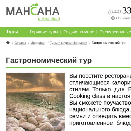
3
(044)
о компании
Осокорк
Туры:
|
|
Горящие туры
Отдых на море
Экскурсионные
/
Страны
/
Иордания
/
Туры и круизы Иордании
/
Гастрономический тур
Гастрономический тур
Вы посетите рестора
отличающиеся калори
стилем. Только для 
Cooking class в насто
Вы сможете поучаство
национального блюда,
семьи и отведать вме
приготовленное блюд