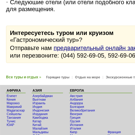
· Следуюшие отели (или отели подобного кл
для размещения.
Интересуетесь туром или круизом
«Гастрономический тур»?
Отправьте нам
предварительный онлайн за
или перезвоните: (044) 592-69-05, 592-69-0
Все туры и отдых
»
Горящие туры
|
Отдых на море
|
Экскурсионные 
АФРИКА
АЗИЯ
ЕВРОПА
Египет
Азербайджан
Австрия
Кения
Вьетнам
Албания
Мaрокко
Израиль
Андорра
Маврикий
Индия
Болгария
Мадагаскар
Индонезия
Великобритания
Сейшелы
Иордания
Венгрия
Танзания
Камбоджа
Греция
Тунис
Катар
Грузия
ЮАР
Китай
Испания
Малайзия
Италия
Мальдивы
Кипр
Франция