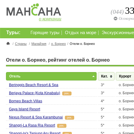
3
(044)
о компании
Осокорк
Туры:
|
|
Горящие туры
Отдых на море
Экскурсионные
/
Страны
/
Малайзия
/
о. Борнео
/
Отели о. Борнео
Отели о. Борнео, рейтинг отелей о. Борнео
Отель
Кат.
Курорт
Beringgis Beach Resort & Spa
3*
о. Борне
Berjaya Palace (Kota Kinabalu)
3*
о. Борне
рек.
Borneo Beach Villas
4*
о. Борне
Gaya Island Resort
5*
о. Борне
Nexus Resort & Spa Karambunai
5*
о. Борне
рек.
Shangri-La Rasa Ria Resort
5*
о. Борне
рек.
Shangri-la's Tanjung Aru Resort
5*
о. Борне
рек.