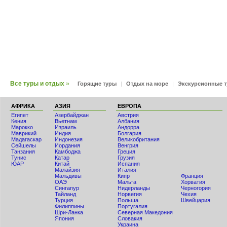
Все туры и отдых
»
Горящие туры
|
Отдых на море
|
Экскурсионные 
АФРИКА
АЗИЯ
ЕВРОПА
Египет
Азербайджан
Австрия
Кения
Вьетнам
Албания
Мaрокко
Израиль
Андорра
Маврикий
Индия
Болгария
Мадагаскар
Индонезия
Великобритания
Сейшелы
Иордания
Венгрия
Танзания
Камбоджа
Греция
Тунис
Катар
Грузия
ЮАР
Китай
Испания
Малайзия
Италия
Мальдивы
Кипр
Франция
ОАЭ
Мальта
Хорватия
Сингапур
Нидерланды
Черногория
Тайланд
Норвегия
Чехия
Турция
Польша
Швейцария
Филиппины
Португалия
Шри-Ланка
Северная Македония
Япония
Словакия
Украина