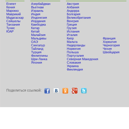
Египет
Азербайджан
Австрия
Кения
Вьетнам
Албания
Мaрокко
Израиль
Андорра
Маврикий
Индия
Болгария
Мадагаскар
Индонезия
Великобритания
Сейшелы
Иордания
Венгрия
Танзания
Камбоджа
Греция
Тунис
Катар
Грузия
ЮАР
Китай
Испания
Малайзия
Италия
Мальдивы
Кипр
Франция
ОАЭ
Мальта
Хорватия
Сингапур
Нидерланды
Черногория
Тайланд
Норвегия
Чехия
Турция
Польша
Швейцария
Филиппины
Португалия
Шри-Ланка
Северная Македония
Япония
Словакия
Украина
Финляндия
Поделиться ccылкой: