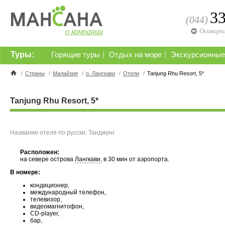
3
(044)
о компании
Осокорк
Туры:
|
|
Горящие туры
Отдых на море
Экскурсионные
/
Страны
/
Малайзия
/
о. Лангкави
/
Отели
/
Tanjung Rhu Resort, 5*
Tanjung Rhu Resort, 5*
Название отеля по русски: Танджунг
Расположен:
на севере острова
Лангкави
, в 30 мин от аэропорта.
В номере:
кондиционер,
международный телефон,
телевизор,
видеомагнитофон,
СD-player,
бар,