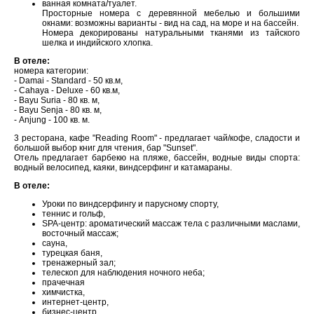
ванная комната/туалет.
Просторные номера с деревянной мебелью и большими
окнами: возможны варианты - вид на сад, на море и на бассейн.
Номера декорированы натуральными тканями из тайского
шелка и индийского хлопка.
В отеле:
номера категории:
- Damai - Standard - 50 кв.м,
- Cahaya - Deluxe - 60 кв.м,
- Bayu Suria - 80 кв. м,
- Bayu Senja - 80 кв. м,
- Anjung - 100 кв. м.
3 ресторана, кафе "Reading Room" - предлагает чай/кофе, сладости и
большой выбор книг для чтения, бар "Sunset".
Отель предлагает барбекю на пляже, бассейн, водные виды спорта:
водный велосипед, каяки, виндсерфинг и катамараны.
В отеле:
Уроки по виндсерфингу и парусному спорту,
теннис и гольф,
SPA-центр: ароматический массаж тела с различными маслами,
восточный массаж;
cауна,
турецкая баня,
тренажерный зал;
телескоп для наблюдения ночного неба;
прачечная
химчистка,
интернет-центр,
бизнес-центр,