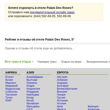
Хотите отдохнуть в отеле Palais Des Roses?
Отправьте нам
предварительный онлайн заказ
или перезвоните: (044) 592-69-05, 592-69-06
Рейтинг и отзывы об отеле Palais Des Roses, 5*
Оценки и отзывы об отеле еще не добавлялись...
Все туры и отдых
»
Горящие туры
|
Отдых на море
|
Экскурсионные 
АФРИКА
АЗИЯ
ЕВРОПА
Египет
Азербайджан
Австрия
Кения
Вьетнам
Албания
Мaрокко
Израиль
Андорра
Маврикий
Индия
Болгария
Мадагаскар
Индонезия
Великобритания
Сейшелы
Иордания
Венгрия
Танзания
Камбоджа
Греция
Тунис
Катар
Грузия
ЮАР
Китай
Испания
Малайзия
Италия
Мальдивы
Кипр
Франция
ОАЭ
Мальта
Хорватия