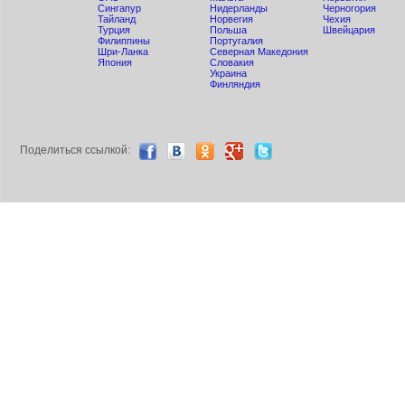
Сингапур
Нидерланды
Черногория
Тайланд
Норвегия
Чехия
Турция
Польша
Швейцария
Филиппины
Португалия
Шри-Ланка
Северная Македония
Япония
Словакия
Украина
Финляндия
Поделиться ccылкой: