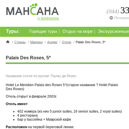
3
(044)
о компании
Осокорк
Туры:
|
|
Горящие туры
Отдых на море
Экскурсионные
/
Страны
/
Мaрокко
/
Агадир
/
Отели
/
Palais Des Roses, 5*
Palais Des Roses, 5*
Название отеля по русски: Палас де Розес
Hotel Le Meridien Palais des Roses 5*(старое название ? Hotel Palais
Des Roses)
Отель открыт в феврале 2003г.
Отель имеет
402 номера (из них 5 junior suites, 16 senior suites, 2 royal suites)
4 ресторана
бар у бассейна + Маврской кафе
Расположен
на первой береговой линии.