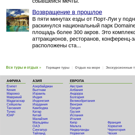
сбывшейся мечты.
Возвращение в прошлое
В пяти минутах езды от Порт-Луи у под
раскинулся национальный парк Domaine 
площадь более 300 акров. Это комплек
аттракционов, ресторанов, конференц-з
расположены ста...
Все туры и отдых
»
Горящие туры
|
Отдых на море
|
Экскурсионные 
АФРИКА
АЗИЯ
ЕВРОПА
Египет
Азербайджан
Австрия
Кения
Вьетнам
Албания
Мaрокко
Израиль
Андорра
Маврикий
Индия
Болгария
Мадагаскар
Индонезия
Великобритания
Сейшелы
Иордания
Венгрия
Танзания
Камбоджа
Греция
Тунис
Катар
Грузия
ЮАР
Китай
Испания
Малайзия
Италия
Мальдивы
Кипр
Франция
ОАЭ
Мальта
Хорватия
Сингапур
Нидерланды
Черногория
Тайланд
Норвегия
Чехия