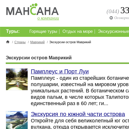
3
(044)
о компании
Осокорк
Туры:
|
|
Горящие туры
Отдых на море
Экскурсионные
/
Страны
/
Маврикий
/
Экскурсии остров Маврикий
Экскурсии остров Маврикий
Памплеус и Порт Луи
Памплеус - один из старейших ботанич
полушарии, известный на мировом уров
уникальных растений. В ботаническом 
видов пальм, в числе которых Талипото
единственный раз в 60 лет; ги...
Экскурсия по южной части острова
Откройте для себя великолепный юг ос
вулкана, откуда открывается исключите