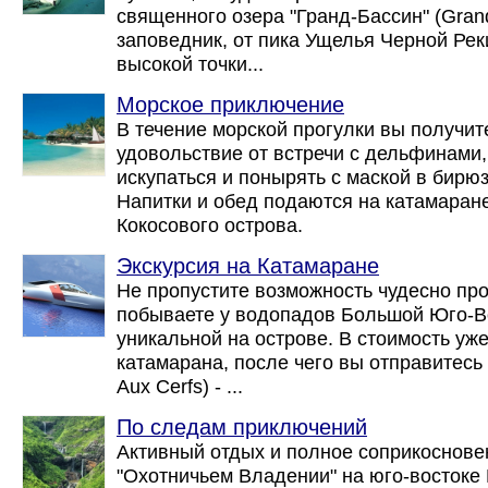
священного озера "Гранд-Бассин" (Gran
заповедник, от пика Ущелья Черной Реки 
высокой точки...
Морское приключение
В течение морской прогулки вы получи
удовольствие от встречи с дельфинами,
искупаться и понырять с маской в бирю
Напитки и обед подаются на катамаране
Кокосового острова.
Экскурсия на Катамаране
Не пропустите возможность чудесно пр
побываете у водопадов Большой Юго-Во
уникальной на острове. В стоимость уж
катамарана, после чего вы отправитесь 
Aux Cerfs) - ...
По следам приключений
Активный отдых и полное соприкоснове
"Охотничьем Владении" на юго-востоке