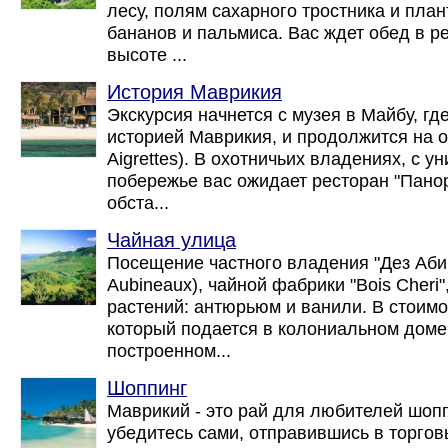
лесу, полям сахарного тростника и пла
бананов и пальмиса. Вас ждет обед в р
высоте ...
История Маврикия
Экскурсия начнется с музея в Майбу, гд
историей Маврикия, и продолжится на ос
Aigrettes). В охотничьих владениях, с 
побережье вас ожидает ресторан "Панор
обста...
Чайная улица
Посещение частного владения "Дез Аби
Aubineaux), чайной фабрики "Bois Cheri"
растений: антюрьюм и ванили. В стоимо
который подается в колониальном доме "
построенном...
Шоппинг
Маврикий - это рай для любителей шопп
убедитесь сами, отправившись в торгов