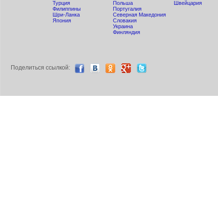
Турция
Польша
Швейцария
Филиппины
Португалия
Шри-Ланка
Северная Македония
Япония
Словакия
Украина
Финляндия
Поделиться ccылкой: