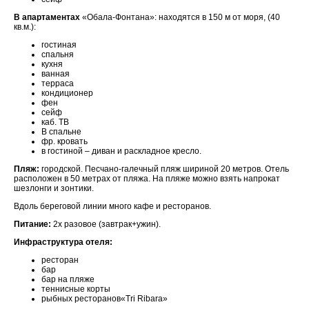
В апартаментах
«Обала-Фонтана»: находятся в 150 м от моря, (40
кв.м.):
гостиная
спальня
кухня
ванная
терраса
кондиционер
фен
сейф
каб. ТВ
В спальне
фр. кровать
в гостиной – диван и раскладное кресло.
Пляж:
городской. Песчано-галечный пляж шириной 20 метров. Отель
расположен в 50 метрах от пляжа. На пляже можно взять напрокат
шезлонги и зонтики.
Вдоль береговой линии много кафе и ресторанов.
Питание:
2х разовое (завтрак+ужин).
Инфраструктура отеля:
ресторан
бар
бар на пляже
теннисные корты
рыбных ресторанов«Tri Ribara»