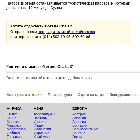
Напротив отеля останавливается туристический паровозик, который
доставит за 10 минут до
Будвы
.
Хотите отдохнуть в отеле Obala?
Отправьте нам
предварительный онлайн заказ
или перезвоните: (044) 592-69-05, 592-69-06
Рейтинг и отзывы об отеле Obala, 3*
Оценки и отзывы об отеле еще не добавлялись...
Все туры и отдых
»
Горящие туры
|
Отдых на море
|
Экскурсионные 
АФРИКА
АЗИЯ
ЕВРОПА
Египет
Азербайджан
Австрия
Кения
Вьетнам
Албания
Мaрокко
Израиль
Андорра
Маврикий
Индия
Болгария
Мадагаскар
Индонезия
Великобритания
Сейшелы
Иордания
Венгрия
Танзания
Камбоджа
Греция