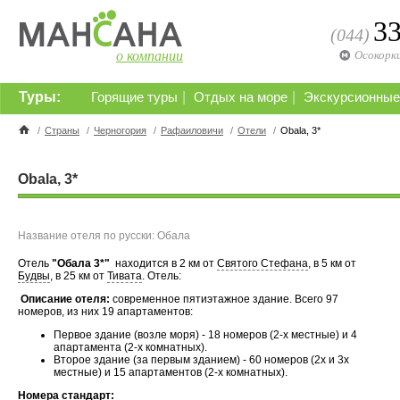
3
(044)
о компании
Осокорк
Туры:
|
|
Горящие туры
Отдых на море
Экскурсионные
/
Страны
/
Черногория
/
Рафаиловичи
/
Отели
/
Obala, 3*
Obala, 3*
Название отеля по русски: Обала
Отель
"Обала 3*"
находится в 2 км от
Святого Стефана
, в 5 км от
Будвы
, в 25 км от
Тивата
. Отель:
Описание отеля:
современное пятиэтажное здание. Всего 97
номеров, из них 19 апартаментов:
Первое здание (возле моря) - 18 номеров (2-х местные) и 4
апартамента (2-х комнатных).
Второе здание (за первым зданием) - 60 номеров (2х и 3х
местные) и 15 апартаментов (2-х комнатных).
Номера стандарт: