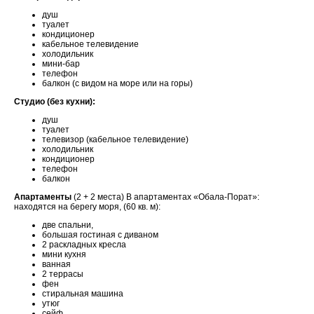
душ
туалет
кондиционер
кабельное телевидение
холодильник
мини-бар
телефон
балкон (с видом на море или на горы)
Студио (без кухни):
душ
туалет
телевизор (кабельное телевидение)
холодильник
кондиционер
телефон
балкон
Апартаменты
(2 + 2 места) В апартаментах «Обала-Порат»:
находятся на берегу моря, (60 кв. м):
две спальни,
большая гостиная с диваном
2 раскладных кресла
мини кухня
ванная
2 террасы
фен
стиральная машина
утюг
сейф