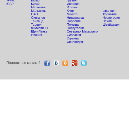
Тунис
Катар
Грузия
ЮАР
Китай
Испания
Малайзия
Италия
Мальдивы
Кипр
Франция
ОАЭ
Мальта
Хорватия
Сингапур
Нидерланды
Черногория
Тайланд
Норвегия
Чехия
Турция
Польша
Швейцария
Филиппины
Португалия
Шри-Ланка
Северная Македония
Япония
Словакия
Украина
Финляндия
Поделиться ccылкой: