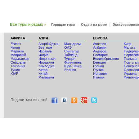
Все туры и отдых
»
Горящие туры
|
Отдых на море
|
Экскурсионны
АФРИКА
АЗИЯ
ЕВРОПА
Египет
Азербайджан
Мальдивы
Австрия
Кипр
Кения
Вьетнам
ОАЭ
Албания
Мальта
Мaрокко
Израиль
Сингапур
Андорра
Нидерла
Маврикий
Индия
Тайланд
Болгария
Норвегия
Мадагаскар
Индонезия
Турция
Великобритания
Польша
Сейшелы
Иордания
Филиппины
Венгрия
Португал
Танзания
Камбоджа
Шри-Ланка
Греция
Северная
Тунис
Катар
Япония
Грузия
Словакия
ЮАР
Китай
Испания
Украина
Малайзия
Италия
Финлянд
Поделиться ccылкой: