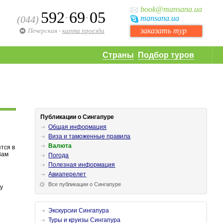
book
@mansana.ua
592
69
05
-
-
(044)
mansana
.ua
заказать тур
Печерская
-
карта проезда
Страны
Подбор туров
Публикации о Сингапуре
Общая информация
Виза и таможенные правила
Валюта
тся в
Вам
Погода
Полезная информация
Авиаперелет
Все публикации о Сингапуре
му
Экскурсии Сингапура
Туры и круизы Сингапура