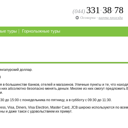
331
38
78
-
-
(044)
Осокорки
-
карта проезда
|
ные туры
Горнолыжные туры
ингапурский доллар.
8
 в большинстве банков, отелей и магазинов. Уличные пункты и те, что находя
в них абсолютно безопасно менять деньги. Многие из них смогут предложить 
и.
0 до 15:00 с понедельника по пятницу, а в субботу с 09:30 до 11:30.
ss, Visa, Diners, Visa Electron, Master Card, JCB широко используются по все
ны и даже такси с удовольствием их примут.