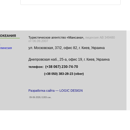
 ОКЕАНИЯ
Туристическое агентство «Мансана»,
лицензия АВ 349480
от 06.09.2007
я
ул. Московская, 37/2, офис 82, г. Киев, Украина
линезия
Днепровская наб., 25-а, офис 19, г. Киев, Украина
(+38 067) 230-74-70
телефон:
(+38 050) 383-28-23
(viber)
Разработка сайта — LOGIC DESIGN
09-08-2026; 0,003 сек.