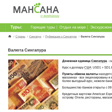
о компании
Туры:
|
|
Горящие туры
Отдых на море
Экскурсион
/
Страны
/
Сингапур
/
Публикации о Сингапуре
/
Валюта Сингапура
Валюта Сингапура
Денежная единица
Сингапура
- с
Курс к доллару
США
: USD1 = SD1.
Пункты обмена валюты
находятся
магазинах - все лицензированы и 
более выгодный курс, нежели банк
Большинство банков открыты с 09:3
Кредитные карточки American Expre
острову. Отели, рестораны, магази