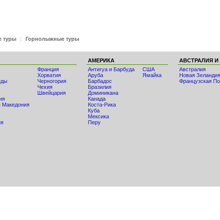
е туры
|
Горнолыжные туры
АМЕРИКА
АВСТРАЛИЯ И
Франция
Антигуа и Барбуда
США
Австралия
Хорватия
Аруба
Ямайка
Новая Зеланди
нды
Черногория
Барбадос
Французская По
Чехия
Бразилия
Швейцария
Доминикана
ия
Канада
 Македония
Коста-Рика
Куба
Мексика
ия
Перу