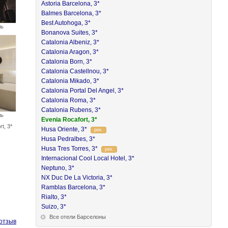
Astoria Barcelona, 3*
Balmes Barcelona, 3*
Best Autohoga, 3*
ль
Bonanova Suites, 3*
Catalonia Albeniz, 3*
Catalonia Aragon, 3*
Catalonia Born, 3*
Catalonia Castellnou, 3*
Catalonia Mikado, 3*
Catalonia Portal Del Angel, 3*
Catalonia Roma, 3*
Catalonia Rubens, 3*
ль
Evenia Rocafort, 3*
t, 3*
Husa Oriente, 3*
рек.
Husa Pedralbes, 3*
Husa Tres Torres, 3*
рек.
Internacional Cool Local Hotel, 3*
Neptuno, 3*
NX Duc De La Victoria, 3*
Ramblas Barcelona, 3*
Rialto, 3*
Suizo, 3*
Все отели Барселоны
отзыв