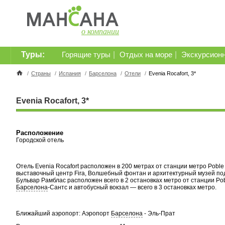
о компании
Туры:
|
|
Горящие туры
Отдых на море
Экскурсион
/
Страны
/
Испания
/
Барселона
/
Отели
/
Evenia Rocafort, 3*
Evenia Rocafort, 3*
Расположение
Городской отель
Отель Evenia Rocafort расположен в 200 метрах от станции метро Pobl
выставочный центр Fira, Волшебный фонтан и архитектурный музей по
Бульвар Рамблас расположен всего в 2 остановках метро от станции Po
Барселона
-Сантс и автобусный вокзал — всего в 3 остановках метро.
Ближайший аэропорт: Аэропорт
Барселона
- Эль-Прат