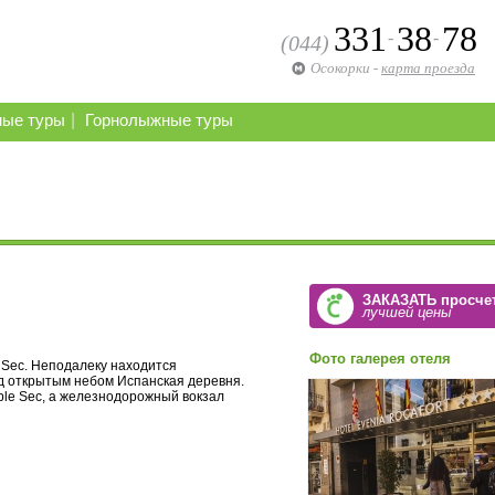
331
38
78
-
-
(044)
Осокорки
-
карта проезда
|
ные туры
Горнолыжные туры
ЗАКАЗАТЬ просче
лучшей цены
Фото галерея отеля
e Sec. Неподалеку находится
д открытым небом Испанская деревня.
ble Sec, а железнодорожный вокзал