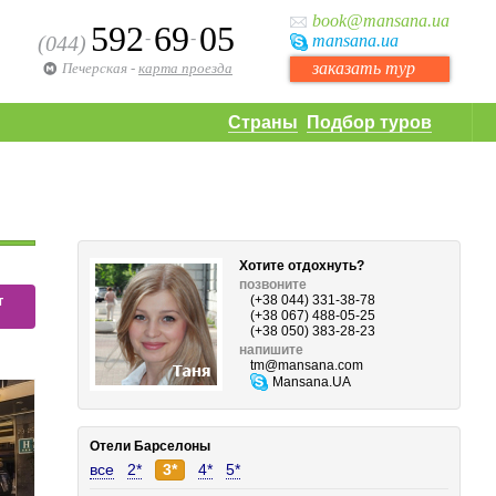
book
@mansana.ua
592
69
05
-
-
(044)
mansana
.ua
заказать тур
Печерская
-
карта проезда
Страны
Подбор туров
Хотите отдохнуть?
позвоните
т
(+38 044) 331-38-78
(+38 067) 488-05-25
(+38 050) 383-28-23
напишите
tm
@mansana.com
Mansana.UA
Отели Барселоны
все
2*
3*
4*
5*