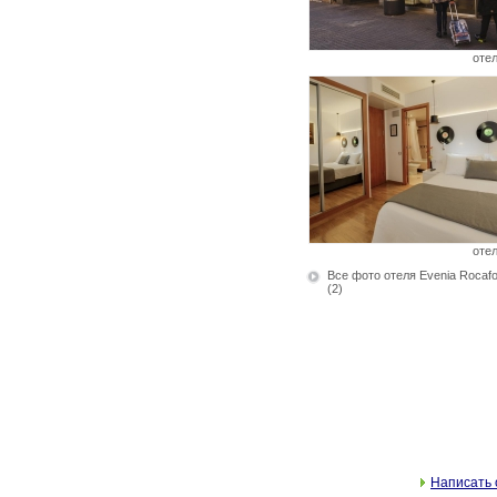
оте
оте
Все фото отеля Evenia Rocafor
(2)
Написать 