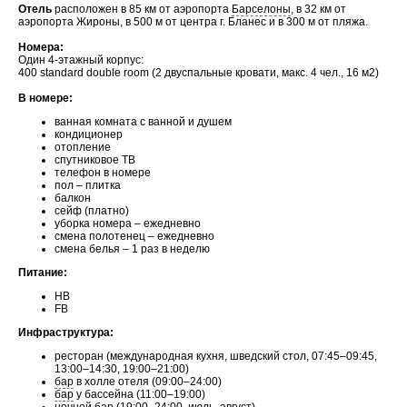
Отель
расположен в 85 км от аэропорта
Барселоны
, в 32 км от
аэропорта Жироны, в 500 м от центра г. Бланес и в 300 м от пляжа.
Номера:
Один 4-этажный корпус:
400 standard double room (2 двуспальные кровати, макс. 4 чел., 16 м2)
В номере:
ванная комната с ванной и душем
кондиционер
отопление
спутниковое ТВ
телефон в номере
пол – плитка
балкон
сейф (платно)
уборка номера – ежедневно
смена полотенец – ежедневно
смена белья – 1 раз в неделю
Питание:
HB
FB
Инфраструктура:
ресторан (международная кухня, шведский стол, 07:45–09:45,
13:00–14:30, 19:00–21:00)
бар
в холле отеля (09:00–24:00)
бар
у бассейна (11:00–19:00)