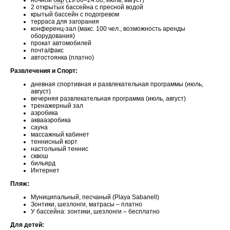
ночной
бар
(19:00–24:00, июль, август)
2 открытых бассейна с пресной водой
крытый бассейн с подогревом
терраса для загорания
конференц-зал (макс. 100 чел., возможность аренды
оборудования)
прокат автомобилей
почта/факс
автостоянка (платно)
Развлечения и Спорт:
дневная спортивная и развлекательная программы (июль,
август)
вечерняя развлекательная программа (июль, август)
тренажерный зал
аэробика
аквааэробика
сауна
массажный кабинет
теннисный корт
настольный теннис
сквош
бильярд
Интернет
Пляж:
Муниципальный, песчаный (Playa Sabanell)
Зонтики, шезлонги, матрасы – платно
У бассейна: зонтики, шезлонги – бесплатно
Для детей: