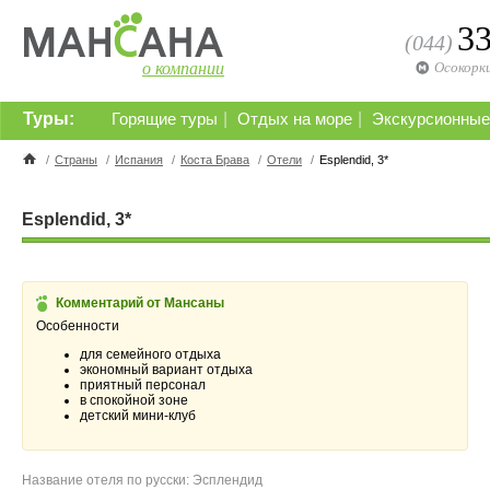
3
(044)
о компании
Осокорк
Туры:
|
|
Горящие туры
Отдых на море
Экскурсионные
/
Страны
/
Испания
/
Коста Брава
/
Отели
/
Esplendid, 3*
Esplendid, 3*
Комментарий от Мансаны
Особенности
для семейного отдыха
экономный вариант отдыха
приятный персонал
в спокойной зоне
детский мини-клуб
Название отеля по русски: Эсплендид