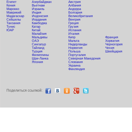
Египет
Азербайджан
Австрия
Кения
Вьетнам
Албания
Мaрокко
Израиль
Андорра
Маврикий
Индия
Болгария
Мадагаскар
Индонезия
Великобритания
Сейшелы
Иордания
Венгрия
Танзания
Камбоджа
Греция
Тунис
Катар
Грузия
ЮАР
Китай
Испания
Малайзия
Италия
Мальдивы
Кипр
Франция
ОАЭ
Мальта
Хорватия
Сингапур
Нидерланды
Черногория
Тайланд
Норвегия
Чехия
Турция
Польша
Швейцария
Филиппины
Португалия
Шри-Ланка
Северная Македония
Япония
Словакия
Украина
Финляндия
Поделиться ccылкой: