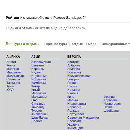
Рейтинг и отзывы об отеле Parque Santiago, 4*
Оценки и отзывы об отеле еще не добавлялись...
Все туры и отдых
»
Горящие туры
|
Отдых на море
|
Экскурсионные 
АФРИКА
АЗИЯ
ЕВРОПА
Египет
Азербайджан
Австрия
Кения
Вьетнам
Албания
Мaрокко
Израиль
Андорра
Маврикий
Индия
Болгария
Мадагаскар
Индонезия
Великобритания
Сейшелы
Иордания
Венгрия
Танзания
Камбоджа
Греция
Тунис
Катар
Грузия
ЮАР
Китай
Испания
Малайзия
Италия
Мальдивы
Кипр
Франция
ОАЭ
Мальта
Хорватия
Сингапур
Нидерланды
Черногория
Тайланд
Норвегия
Чехия
Турция
Польша
Швейцария
Филиппины
Португалия
Шри-Ланка
Северная Македония
Япония
Словакия
Украина
Финляндия