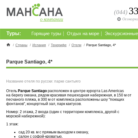
3
(044)
о компании
Осокорк
Туры:
|
|
Горящие туры
Отдых на море
Экскурсионные
/
Страны
/
Испания
/
Тенерифе
/
Отели
/
Parque Santiago, 4*
Parque Santiago, 4*
Название отеля по русски: парке сантьяго
Отель
Parque Santiago
р
асположен
в центре курорта Las Americas
на берегу океана, рядом красивая пешеходная набережная, в 150 м от
песчаного пляжа, в 300 м от комплекса расположены шоу "поющих
фонтанов", концертный зал, парк кактусов.
Номер
: 2 этажа, 2 входа (один с территории комплекса, другой с
морской набережной):
1 этаж:
сад 20 кв. м с прямым выходом к океану,
салон с софой-кроватью,