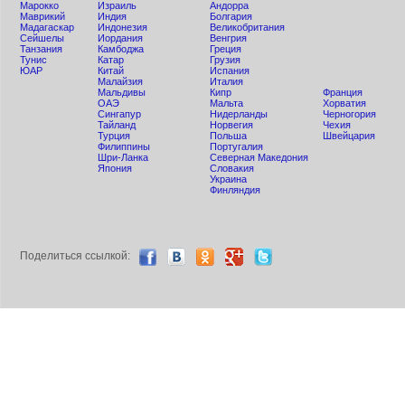
Мaрокко
Израиль
Андорра
Маврикий
Индия
Болгария
Мадагаскар
Индонезия
Великобритания
Сейшелы
Иордания
Венгрия
Танзания
Камбоджа
Греция
Тунис
Катар
Грузия
ЮАР
Китай
Испания
Малайзия
Италия
Мальдивы
Кипр
Франция
ОАЭ
Мальта
Хорватия
Сингапур
Нидерланды
Черногория
Тайланд
Норвегия
Чехия
Турция
Польша
Швейцария
Филиппины
Португалия
Шри-Ланка
Северная Македония
Япония
Словакия
Украина
Финляндия
Поделиться ccылкой: