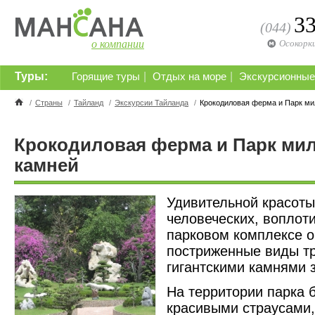
3
(044)
о компании
Осокорк
Туры:
|
|
Горящие туры
Отдых на море
Экскурсионные
/
Страны
/
Тайланд
/
Экскурсии Тайланда
/
Крокодиловая ферма и Парк ми
Крокодиловая ферма и Парк ми
камней
Удивительной красоты
человеческих, воплот
парковом комплексе о
постриженные виды тр
гигантскими камнями
На территории парка 
красивыми страусами,