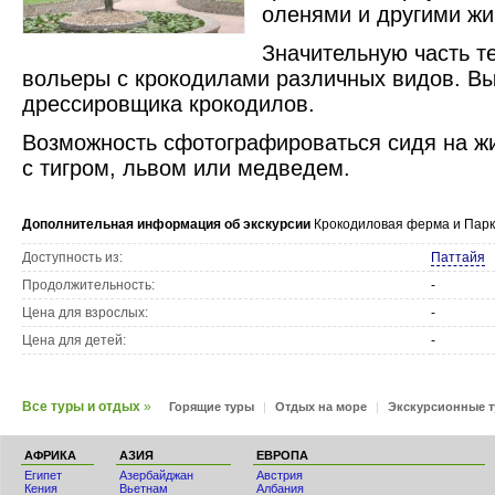
оленями и другими ж
Значительную часть т
вольеры с крокодилами различных видов. В
дрессировщика крокодилов.
Возможность сфотографироваться сидя на ж
с тигром, львом или медведем.
Дополнительная информация об экскурсии
Крокодиловая ферма и Парк
Доступность из:
Паттайя
Продолжительность:
-
Цена для взрослых:
-
Цена для детей:
-
Все туры и отдых
»
Горящие туры
|
Отдых на море
|
Экскурсионные 
АФРИКА
АЗИЯ
ЕВРОПА
Египет
Азербайджан
Австрия
Кения
Вьетнам
Албания