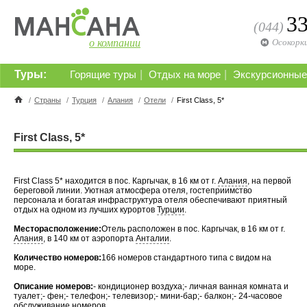
3
(044)
о компании
Осокорк
Туры:
|
|
Горящие туры
Отдых на море
Экскурсионные
/
Страны
/
Турция
/
Алания
/
Отели
/
First Class, 5*
First Class, 5*
First Class 5* находится в пос. Каргычак, в 16 км от г.
Алания
, на первой
береговой линии. Уютная атмосфера отеля, гостеприимство
персонала и богатая инфраструктура отеля обеспечивают приятный
отдых на одном из лучших курортов
Турции
.
Месторасположение:
Отель расположен в пос. Каргычак, в 16 км от г.
Алания
, в 140 км от аэропорта
Анталии
.
Количество номеров:
166 номеров стандартного типа с видом на
море.
Описание номеров:
- кондиционер воздуха;- личная ванная комната и
туалет;- фен;- телефон;- телевизор;- мини-бар;- балкон;- 24-часовое
обслуживание номеров.