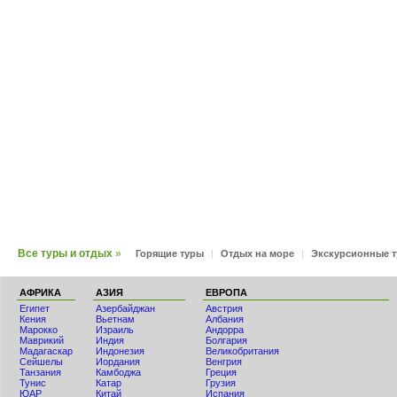
Все туры и отдых
»
Горящие туры
|
Отдых на море
|
Экскурсионные 
АФРИКА
АЗИЯ
ЕВРОПА
Египет
Азербайджан
Австрия
Кения
Вьетнам
Албания
Мaрокко
Израиль
Андорра
Маврикий
Индия
Болгария
Мадагаскар
Индонезия
Великобритания
Сейшелы
Иордания
Венгрия
Танзания
Камбоджа
Греция
Тунис
Катар
Грузия
ЮАР
Китай
Испания