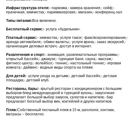
Инфраструктура отеля:
- парковка;- камера хранения;- сейф;-
прачечная, химчистка;- парикмахерская;- магазин;- конференц-зал.
Типы питания:
Все включено.
Бесплатный сервис:
- услуга «будильник».
Платный сервис:
- химчистка;- услуги такси;- факс/ксерокопирование;-
аренда автомобиля;- обмен валюты;- услуги врача;- заказ экскурсий;-
организация деловых встреч;- доступ в интернет.
Развлечения и спорт:
- анимация, развлекательные программы;-
открытый бассейн;- джакузи;- турецкая баня, сауна;- массаж;-
фитнесс-центр;- волейбол;- теннис;- настольный теннис;- игровая
комната;- дайвинг;- водные виды спорта на пляже.
Для детей:
- услуги ухода за детьми;- детский бассейн;- детская
площадка;- детский клуб.
Рестораны, бары:
- крытый ресторан с кондиционером с большим
выбором блюд международной и турецкой кухонь;- закусочная
предлагает большой выбор закусок, салатов и напитков;- бар
предлагает богатый выбор вин, коктейлей и других напитков.
Пляж:
Собственный песчаный пляж в 15 м; шезлонги, зонтики,
матрасы – бесплатно.