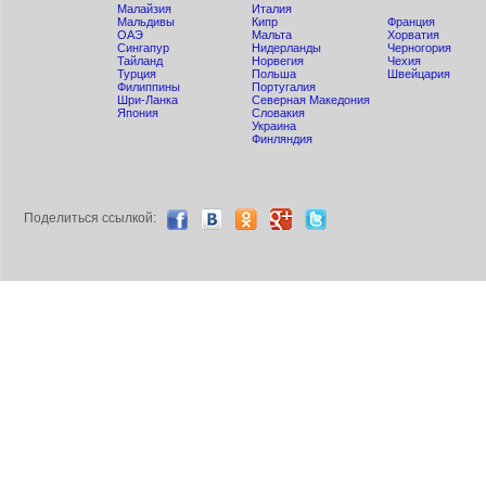
Малайзия
Италия
Мальдивы
Кипр
Франция
ОАЭ
Мальта
Хорватия
Сингапур
Нидерланды
Черногория
Тайланд
Норвегия
Чехия
Турция
Польша
Швейцария
Филиппины
Португалия
Шри-Ланка
Северная Македония
Япония
Словакия
Украина
Финляндия
Поделиться ccылкой: