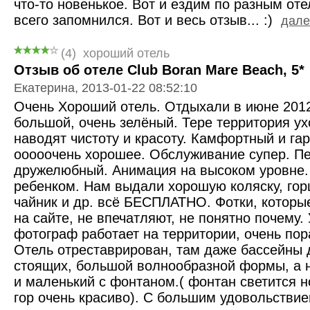
что-то новенькое. Вот и ездим по разным оте
всего запомнился. Вот и весь отзыв... :)
далее
(4)
хороший отель
Отзыв об отеле Club Boran Mare Beach, 5*
Екатерина, 2013-01-22 08:52:10
Очень Хороший отель. Отдыхали в июне 2012 
большой, очень зелёный. Тере территория ух
наводят чистоту и красоту. Камфортный и га
ооооочень хорошее. Обслуживание супер. П
дружелюбный. Анимация на высоком уровне.
ребенком. Нам выдали хорошую коляску, горш
чайник и др. всё БЕСПЛАТНО. Фотки, которы
на сайте, не впечатляют, не понятно почему.
фотограф работает на территории, очень пор
Отель отреставрирован, там даже бассейны 
стоящих, большой волнообразной формы, а не
и маленький с фонтаном.( фонтан светится н
гор очень красиво). С большим удовольств