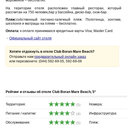
мороженое – бесплатно.
На територии отеля расположен главный ресторан, который
рассчитан на 750 человек,бар у бассейна, диско-бар, снэк-бар.
Пляж:
собственный песчано-галечный пляж. Полотенца, зонтики,
шезлонги и матрацы на пляже – бесплатно.
Оплата:
к оплате принимаюся кредитные карты Visa, Master Card.
Официальный сайт отеля
Хотите отдохнуть в отеле Club Boran Mare Beach?
Отправьте нам
предварительный онлайн заказ
или перезвоните: (044) 592-69-05, 592-69-06
Рейтинг и отзывы об отеле Club Boran Mare Beach, 5*
Территория:
Номера:
(5)
Питание / напитки:
Инфраструктура:
(4)
Обслуживание:
Пляж:
(5)