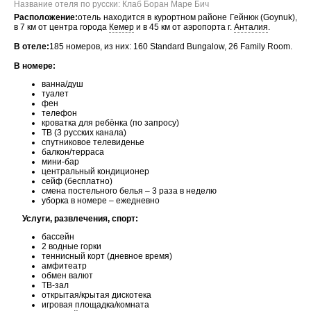
Название отеля по русски: Клаб Боран Маре Бич
Расположение:
отель находится в курортном районе Гейнюк (Goynuk),
в 7 км от центра города
Кемер
и в 45 км от аэропорта г.
Анталия
.
В отеле:
185 номеров, из них: 160 Standard Bungalow, 26 Family Room.
В номере:
ванна/душ
туалет
фен
телефон
кроватка для ребёнка (по запросу)
ТВ (3 русских канала)
спутниковое телевиденье
балкон/терраса
мини-бар
центральный кондиционер
сейф (бесплатно)
смена постельного белья – 3 раза в неделю
уборка в номере – ежедневно
Услуги, развлечения, спорт:
бассейн
2 водные горки
теннисный корт (дневное время)
амфитеатр
обмен валют
ТВ-зал
открытая/крытая дискотека
игровая площадка/комната