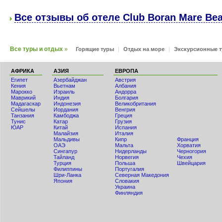
Все отзывы об отеле Club Boran Mare Bea
Все туры и отдых
»
Горящие туры
|
Отдых на море
|
Экскурсионные 
АФРИКА
АЗИЯ
ЕВРОПА
Египет
Азербайджан
Австрия
Кения
Вьетнам
Албания
Мaрокко
Израиль
Андорра
Маврикий
Индия
Болгария
Мадагаскар
Индонезия
Великобритания
Сейшелы
Иордания
Венгрия
Танзания
Камбоджа
Греция
Тунис
Катар
Грузия
ЮАР
Китай
Испания
Малайзия
Италия
Мальдивы
Кипр
Франция
ОАЭ
Мальта
Хорватия
Сингапур
Нидерланды
Черногория
Тайланд
Норвегия
Чехия
Турция
Польша
Швейцария
Филиппины
Португалия
Шри-Ланка
Северная Македония
Япония
Словакия
Украина
Финляндия