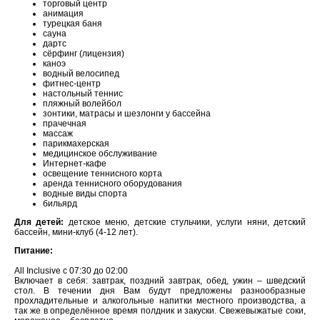
торговый центр
анимация
турецкая баня
сауна
дартс
сёрфинг (лицензия)
каноэ
водный велосипед
фитнес-центр
настольный теннис
пляжный волейбол
зонтики, матрасы и шезлонги у бассейна
прачечная
массаж
парикмахерская
медицинское обслуживание
Интернет-кафе
освещение теннисного корта
аренда теннисного оборудования
водные виды спорта
бильярд
Для детей:
детское меню, детские стульчики, услуги няни, детский
бассейн, мини-клуб (4-12 лет).
Питание:
All Inclusive с 07:30 до 02:00
Включает в себя: завтрак, поздний завтрак, обед, ужин – шведский
стол. В течении дня Вам будут предложены разнообразные
прохладительные и алкогольные напитки местного производства, а
так же в определённое время полдник и закуски. Свежевыжатые соки,