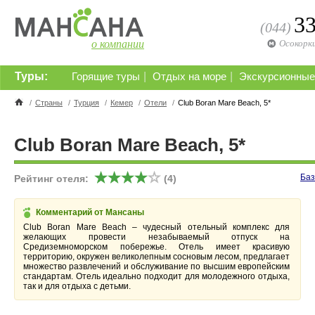
3
(044)
о компании
Осокорк
Туры:
|
|
Горящие туры
Отдых на море
Экскурсионные
/
Страны
/
Турция
/
Кемер
/
Отели
/
Club Boran Mare Beach, 5*
Club Boran Mare Beach, 5*
Баз
Рейтинг отеля:
(4)
Комментарий от Мансаны
Club Boran Mare Beach – чудесный отельный комплекс для
желающих провести незабываемый отпуск на
Средиземноморском побережье. Отель имеет красивую
территорию, окружен великолепным сосновым лесом, предлагает
множество развлечений и обслуживание по высшим европейским
стандартам. Отель идеально подходит для молодежного отдыха,
так и для отдыха с детьми.