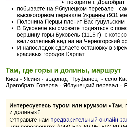
покорите г. Драгобрат
побываете на Яблунецком перевале - са
высокогорном перевале
Украины
(931 ме
Полонина Перцы пленит Вас гуцульским
В Буковеле вы сможете подняться с по
вершину горы Буковель (1115 г), с котор
великолепный вид на на Черногорский х
И напоследок сделаете остановку в Ярем
красивых городов Карпат
Там, где горы и долины, маршрут
Киев - Ясиня - водопад "Труфанец" - село Кв
Драгобрат/ Говерла - Яблунецкий перевал - 
Интересуетесь туром или круизом
«Там, 
и долины»?
Отправьте нам
предварительный онлайн за
или перезвоните: (044) 592-69-05, 592-69-0