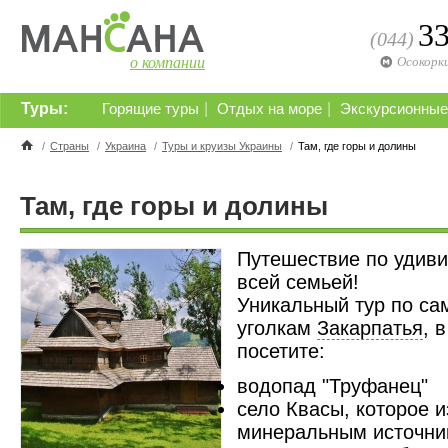
3
(044)
о компании
Осокорк
Туры:
|
|
Горящие туры
Отдых на море
Экскурсионные
/
Страны
/
Украина
/
Туры и круизы Украины
/
Там, где горы и долины
Там, где горы и долины
Путешествие по удив
всей семьей!
Уникальный тур по с
уголкам
Закарпатья
, 
посетите:
водопад "Труфанец"
село Квасы, которое 
минеральным источник