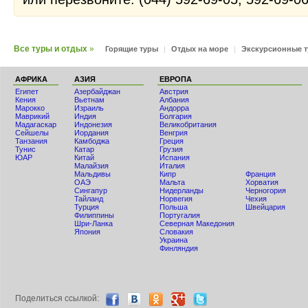
Все туры и отдых
»
Горящие туры
|
Отдых на море
|
Экскурсионные 
АФРИКА
АЗИЯ
ЕВРОПА
Египет
Азербайджан
Австрия
Кения
Вьетнам
Албания
Мaрокко
Израиль
Андорра
Маврикий
Индия
Болгария
Мадагаскар
Индонезия
Великобритания
Сейшелы
Иордания
Венгрия
Танзания
Камбоджа
Греция
Тунис
Катар
Грузия
ЮАР
Китай
Испания
Малайзия
Италия
Мальдивы
Кипр
Франция
ОАЭ
Мальта
Хорватия
Сингапур
Нидерланды
Черногория
Тайланд
Норвегия
Чехия
Турция
Польша
Швейцария
Филиппины
Португалия
Шри-Ланка
Северная Македония
Япония
Словакия
Украина
Финляндия
Поделиться ccылкой: