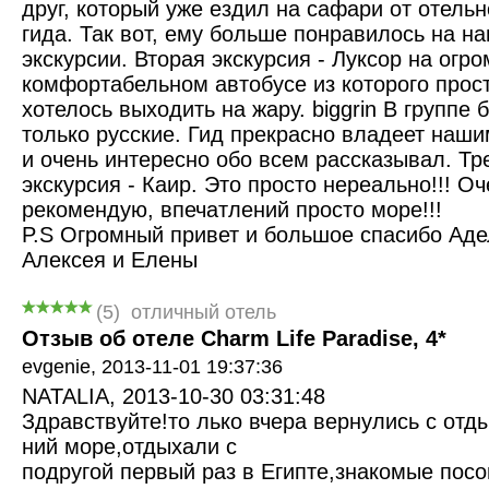
друг, который уже ездил на сафари от отельн
гида. Так вот, ему больше понравилось на н
экскурсии. Вторая экскурсия - Луксор на огр
комфортабельном автобусе из которого прос
хотелось выходить на жару. biggrin В группе 
только русские. Гид прекрасно владеет наш
и очень интересно обо всем рассказывал. Тр
экскурсия - Каир. Это просто нереально!!! Оч
рекомендую, впечатлений просто море!!!
P.S Огромный привет и большое спасибо Аде
Алексея и Елены
(
5
)
отличный отель
Отзыв об отеле Charm Life Paradise, 4*
evgenie,
2013-11-01 19:37:36
NATALIA, 2013-10-30 03:31:48
Здравствуйте!то лько вчера вернулись с отд
ний море,отдыхали с
подругой первый раз в Египте,знакомые посо