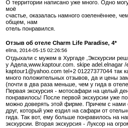
О территории написано уже много. Одно могу
моё
счастье, оказалась намного озеленённее, че
общем, нам
отель понравился.
Отзыв об отеле Charm Life Paradise, 4*
elina,
2014-05-15 02:26:56
Отдыхали с мужем в Хургаде ,Экскурсии реш
у Адела,www.kaptour.com. skipe adel.elnagar /
kaptour1@yahoo.com tel+2 01227377044 так к
много положительных отзывов, да и цены за
(почти в два раза меньше, чем у гида в отеле
Первая экскурсия - мотосафари на целый де
понравилось! После первой экскурсии уже по
можно доверять этой фирме. Причем с нами
друг, который уже ездил на сафари от отельн
гида. Так вот, ему больше понравилось на н
экскурсии. Вторая экскурсия - Луксор на огр