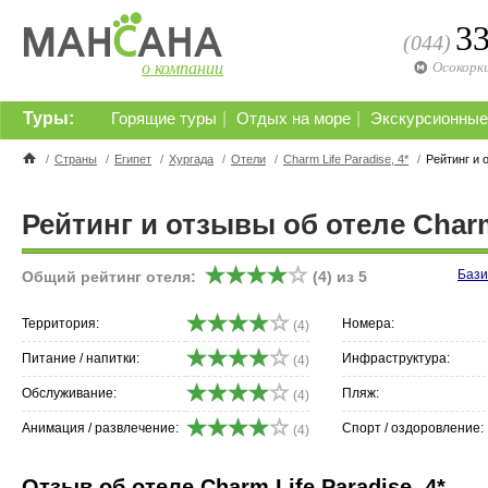
3
(044)
о компании
Осокорк
Туры:
|
|
Горящие туры
Отдых на море
Экскурсионные
/
Страны
/
Египет
/
Хургада
/
Отели
/
Charm Life Paradise, 4*
/
Рейтинг и 
Рейтинг и отзывы об отеле Charm 
Бази
Общий рейтинг отеля:
(
4
) из
5
Территория:
Номера:
(4)
Питание / напитки:
Инфраструктура:
(4)
Обслуживание:
Пляж:
(4)
Анимация / развлечение:
Спорт / оздоровление:
(4)
Отзыв об отеле Charm Life Paradise, 4*