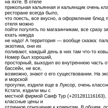
на яхте. В отеле
прикольная кальянная и кальянщик очень кл
ресторане всегда было,
что поесть, все вкусно, а оформление блюд 
отеля можно
пойти погулять по магазинчикам, все сразу з
ехать никуда
не надо! А территория — вообще сказка: пал
экзотика, они их
поливают, каждый день в них там что-то ков
Номер был хороший,
просторный, выходил во внутреннюю часть от
бассейн, не все,
возможно, знают о его существовании. На эк
и морской
прогулки, ездили еще в Луксор, очень класс
Кстати, ездили мы с
местной фирмой Саиф Тур (+201281116163), 
классные цены и
отличное отношение к клиентам. В общем, по