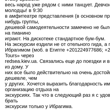
весь народ уже рядом с ними танцует. Девчо
молодцы! в 9:30
в амфитеатре представления (в основном п
нибудь группы,
дешевой самодеятельности замечено не было
на пианино
играют. На дискотеке стандартное бум-бум.
На экскурсии ездили не от отельного гида, а 
Ибрагимом (моб. в Египте +201224977686; +
Tours» через
redsea.kiev.ua. Связались еще до поездки и 
из дому. У
них все было действительно на очень достой
дешевле, чем
у других. Хочется выразить благодарность и
организацию отдыха на
экскурсиях. Так что в следующий раз я с удо
брать
экскурсии только у Ибрагима.