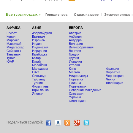
Все туры и отдых
»
Горящие туры
|
Отдых на море
|
Экскурсионные 
АФРИКА
АЗИЯ
ЕВРОПА
Египет
Азербайджан
Австрия
Кения
Вьетнам
Албания
Мaрокко
Израиль
Андорра
Маврикий
Индия
Болгария
Мадагаскар
Индонезия
Великобритания
Сейшелы
Иордания
Венгрия
Танзания
Камбоджа
Греция
Тунис
Катар
Грузия
ЮАР
Китай
Испания
Малайзия
Италия
Мальдивы
Кипр
Франция
ОАЭ
Мальта
Хорватия
Сингапур
Нидерланды
Черногория
Тайланд
Норвегия
Чехия
Турция
Польша
Швейцария
Филиппины
Португалия
Шри-Ланка
Северная Македония
Япония
Словакия
Украина
Финляндия
Поделиться ccылкой: