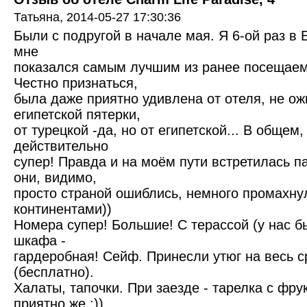
Татьяна,
2014-05-27 17:30:36
Были с подругой в начале мая. Я 6-ой раз в 
мне
показался самым лучшим из ранее посещаемы
Честно признаться,
была даже приятно удивлена от отеля, не ож
египетской пятерки,
от турецкой -да, но от египетской... В общем,
действительно
супер! Правда и на моём пути встретилась п
они, видимо,
просто страной ошиблись, немного промахну
континентами))
Номера супер! Большие! С терассой (у нас б
шкафа -
гардеробная! Сейф. Принесли утюг на весь 
(бесплатно).
Халаты, тапочки. При заезде - тарелка с фру
приятно же :))