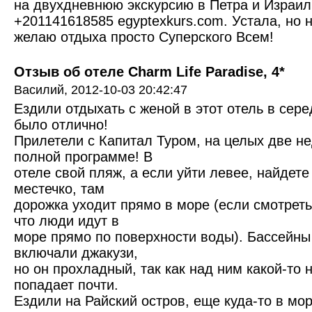
на двухдневнюю экскурсию в Петра и Израи
+201141618585 egyptexkurs.com. Устала, но 
желаю отдыха просто Суперского Всем!
Отзыв об отеле Charm Life Paradise, 4*
Василий,
2012-10-03 20:42:47
Ездили отдыхать с женой в этот отель в сере
было отлично!
Прилетели с Капитал Туром, на целых две не
полной программе! В
отеле свой пляж, а если уйти левее, найдете
местечко, там
дорожка уходит прямо в море (если смотреть 
что люди идут в
море прямо по поверхности воды). Бассейны
включали джакузи,
но он прохладный, так как над ним какой-то 
попадает почти.
Ездили на Райский остров, еще куда-то в мо