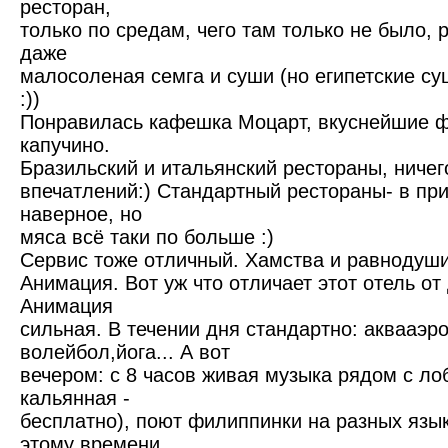
ресторан,
только по средам, чего там только не было,
даже
малосоленая семга и суши (но египетские су
:))
Понравилась кафешка Моцарт, вкуснейшие ф
капучино.
Бразильский и итальянский рестораны, ничего
впечатлений:) Стандартный рестораны- в при
наверное, но
мяса всё таки по больше :)
Сервис тоже отличный. Хамства и равнодуши
Анимация. Вот уж что отличает этот отель от 
Анимация
сильная. В течении дня стандартно: аквааэро
волейбол,йога... А вот
вечером: с 8 часов живая музыка рядом с ло
кальянная -
бесплатно), поют филиппинки на разных языка
этому времени