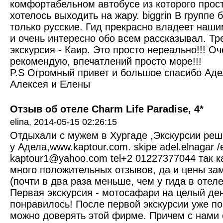
комфортабельном автобусе из которого прос
хотелось выходить на жару. biggrin В группе 
только русские. Гид прекрасно владеет наш
и очень интересно обо всем рассказывал. Тр
экскурсия - Каир. Это просто нереально!!! Оч
рекомендую, впечатлений просто море!!!
P.S Огромный привет и большое спасибо Аде
Алексея и Елены
Отзыв об отеле Charm Life Paradise, 4*
elina,
2014-05-15 02:26:15
Отдыхали с мужем в Хургаде ,Экскурсии реш
у Адела,www.kaptour.com. skipe adel.elnagar /
kaptour1@yahoo.com tel+2 01227377044 так к
много положительных отзывов, да и цены за
(почти в два раза меньше, чем у гида в отеле
Первая экскурсия - мотосафари на целый де
понравилось! После первой экскурсии уже по
можно доверять этой фирме. Причем с нами