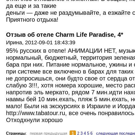
да еще и за такие
деньги — даже не раздумывайте, а езжайте с
Приятного отдыха!
Отзыв об отеле Charm Life Paradise, 4*
Ирина,
2012-09-01 18:43:39
95% русских в отеле! АНИМАЦИИ НЕТ, музык
нормальный, бюджетный, территория зеленая
бара при них. Питание нормальное, ужины и 
при системе все включено в барах для таких 
не допросишься, они будто свое от сердца о
слабую 3!!!, хотя номера хорошие, место ра
напротив эль меркато, рядом 7 мин.идти нах
наамы бей 10 мин.ехать, пляж 5 мин.ехать, н
мало! Были на экскурсиях в Израиле и Иорд
http://www.tabatour.ru, все очень понравилос
Отходхнули хорошо
Страницы
:
первая предыдущая
1
2
3
4
5
6
следующая
последн