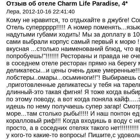
Отзыв об отеле Charm Life Paradise, 4*
Лера,
2012-10-16 22:41:40
Кому не нравится, то отдыхайте в джубге! Совс
Отель суперрррр!!!!! А номер поменять...язык
надутыми губами ходить! Мы за доплату в 10
сами выбрали корпус самый первый к морю !!
вкусная ...столько наименований блюд, что 
попробуешь!"!!!!!!! Рестораны и правда не оч
в соседнем отеле ресторан прямо на берегу 
деликатесы...и цены очень даже умеренные!!!
лобстеры..омары...осьминоги!!"! Выбираешь с
,приготовленные деликатесы у тебя на тарелке!
длинный-это такая фигня! Я тоже когда выби
по этому поводу, а вот когда поняла кайф.....э
идешь по нему получаешь супер загар! Смот
море...там столько рыбы!!!!! И наш понтон е
коралловый риф!!! Когда входишь в воду с н
просто, а в соседних отелях такого нет!!!!!!!!!!
у кого-то какие-то вопросы! Пишите,с удовол