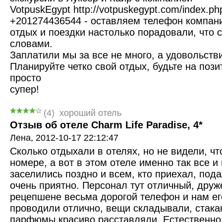
VotpuskEgypt http://votpuskegypt.com/index.php
+201274436544 - оставляем телефон компании
отдых и поездки настолько порадовали, что 
словами.
Заплатили мы за все не много, а удовольств
Планируйте четко свой отдых, будьте на пози
просто
супер!
(
4
)
хороший отель
Отзыв об отеле Charm Life Paradise, 4*
Лена,
2012-10-17 22:12:47
Сколько отдыхали в отелях, но не видели, ч
номере, а вот в этом отеле именно так все 
заселились поздно и всем, кто приехал, под
очень приятно. Персонал тут отличный, дру
рецепшене весьма дорогой телефон и нам ег
проводили отлично, вещи складывали, стака
парфюмы красиво расставляли. Естественно