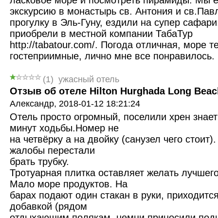
ласковое море и посмотреть пирамиды. Мы 
экскурсию в монастырь св. Антония и св.Пав
прогулку в Эль-Гуну, ездили на супер сафари
приобрели в местной компании ТабаТур
http://tabatour.com/. Погода отличная, море 
гостеприимные, лично мне все понравилось.
(
1
)
ужасный отель
Отзыв об отеле Hilton Hurghada Long Beach
Александр,
2018-01-12 18:21:24
Отель просто огромный, поселили хрен знает
минут ходьбы.Номер не
на четвёрку а на двойку (санузел чего стоит)
жалобы перестали
брать трубку.
Тротуарная плитка оставляет желать лучшего
Мало море продуктов. На
барах подают один стакан в руки, приходится
добавкой (рядом
отдыхающим полякам, немци приносили подн