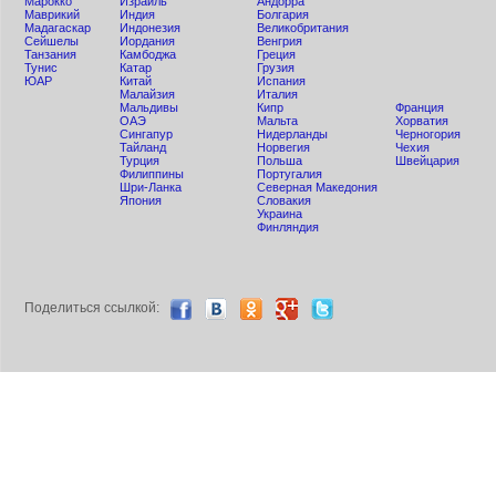
Мaрокко
Израиль
Андорра
Маврикий
Индия
Болгария
Мадагаскар
Индонезия
Великобритания
Сейшелы
Иордания
Венгрия
Танзания
Камбоджа
Греция
Тунис
Катар
Грузия
ЮАР
Китай
Испания
Малайзия
Италия
Мальдивы
Кипр
Франция
ОАЭ
Мальта
Хорватия
Сингапур
Нидерланды
Черногория
Тайланд
Норвегия
Чехия
Турция
Польша
Швейцария
Филиппины
Португалия
Шри-Ланка
Северная Македония
Япония
Словакия
Украина
Финляндия
Поделиться ccылкой: