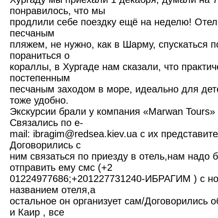
понравилось, что мы
продлили себе поездку ещё на неделю! Отел
песчаным
пляжем, не нужно, как в Шарму, спускаться п
пораниться о
кораллы, в Хургаде нам сказали, что практич
постепенным
песчаным заходом в море, идеально для дет
тоже удобно.
Экскурсии брали у компания «Marwan Tours» ht
Связались по e-
mail: ibragim@redsea.kiev.ua с их предста
Договорились с
ним связаться по приезду в отель,нам надо 
отправить ему смс (+2
01224977686;+201227731240-ИБРАГИМ ) с н
названием отеля,а
остальное он организует сам/Договорились о
и Каир , все