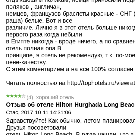
поляков , англичан,
немцев, французов браслеты красные - СНГ (
раша) белые. Вот и все
различие. Лично я в этот отель больше никог
первого раза когда небыли
в Египте никогда - вроде ничего, а по сравне
отель полная опа.В
принципе, я отель не рекомендую, т.к. по-мо
цене-качеству.
С этим коментарием а на все 100% согласен 
Читать полностью на http://tophotels.ru/viewr
(
4
)
хороший отель
Отзыв об отеле Hilton Hurghada Long Beach
Стас,
2017-10-11 14:31:06
Здравствуйте! Как обычно, летом планировал
Друзья посоветовали
отель Hilton Long Beach. В гугле нашли, что в