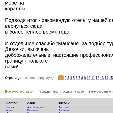
море на
кораллы.
Подводя итог - рекомендую отель, у нашей 
вернуться сюда
в более теплое время года!
И отдельное спасибо "Мансане" за подбор ту
Девочки, вы очень
доброжелательные, настоящие профессионал
границу - только с
вами!
Страницы
:
первая предыдущая
1
2
3
4
5
6
7
8
9
10
11
12
13
14
15
Все туры и отдых
»
Горящие туры
|
Отдых на море
|
Экскурсионные 
АФРИКА
АЗИЯ
ЕВРОПА
Египет
Азербайджан
Австрия
Кения
Вьетнам
Албания