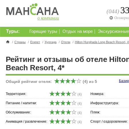
3
(044)
о компании
Осокорк
Туры:
|
|
Горящие туры
Отдых на море
Экскурсионные
/
Страны
/
Египет
/
Хургада
/
Отели
/
Hilton Hurghada Long Beach Resort, 4
Рейтинг и отзывы об отеле Hilto
Beach Resort, 4*
Базир
Общий рейтинг отеля:
(
4
) из
5
Территория:
Номера:
(4)
Питание / напитки:
Инфраструктура:
(4)
Обслуживание:
Пляж:
(4)
Анимация / развлечение:
Спорт / оздоровление:
(4)