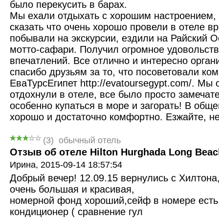
было перекусить в барах.
Мы ехали отдыхать с хорошим настроением, 
сказать что очень хорошо провели в отеле в
побывали на экскурсии, ездили на Райский О
мотто-сафари. Получил огромное удовольств
впечатлений. Все отлично и интересно орган
спасибо друзьям за то, что посоветовали ко
ЕваТурсЕгипет http://evatoursegypt.com/. Мы 
отдохнули в отеле, все было просто замечат
особенно купаться в море и загорать! В обще
хорошо и достаточно комфортно. Езжайте, н
(
3
)
обычный отель
Отзыв об отеле Hilton Hurghada Long Beach
Ирина,
2015-09-14 18:57:54
Добрый вечер! 12.09.15 вернулись с Хилтона
очень большая и красивая,
номерной фонд хороший,сейф в номере есть,
кондиционер ( сравнение гул