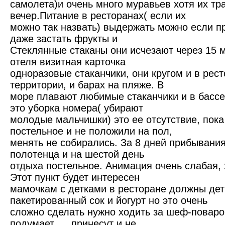
самолета)и очень много муравьев хотя их тр
вечер.Питание в ресторанах( если их
можно так назвать) выдержать можно если п
даже застать фрукты и
Стеклянные стаканы они исчезают через 15 
отеля визитная карточка
одноразовые стаканчики, они кругом и в рест
территории, и барах на пляже. В
море плавают любимые стаканчики и в бассе
это уборка номера( убирают
молодые мальчишки) это ее отсутствие, пока
постельное и не положили на пол,
менять не собирались. За 8 дней прибывани
полотенца и на шестой день
отдыха постельное. Анимация очень слабая, 
Этот пункт будет интересен
мамочкам с детками в ресторане должны дет
пакетированный сок и йогурт но это очень
сложно сделать нужно ходить за шеф-поваро
подумает..... принесут и не