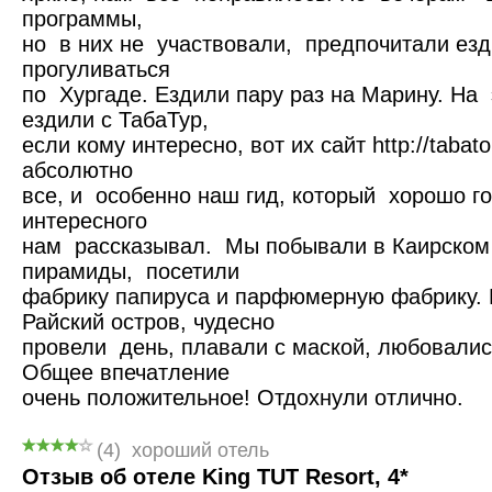
программы,
но в них не участвовали, предпочитали езди
прогуливаться
по Хургаде. Ездили пару раз на Марину. На 
ездили с ТабаТур,
если кому интересно, вот их сайт http://tabat
абсолютно
все, и особенно наш гид, который хорошо го
интересного
нам рассказывал. Мы побывали в Каирском 
пирамиды, посетили
фабрику папируса и парфюмерную фабрику.
Райский остров, чудесно
провели день, плавали с маской, любовали
Общее впечатление
очень положительное! Отдохнули отлично.
(
4
)
хороший отель
Отзыв об отеле King TUT Resort, 4*