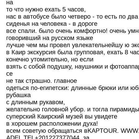
на
то что нужно ехать 5 часов,
нас в автобусе было четверо - то есть по два
сиденья на человека - в дороге
все спали. было очень комфортно! очень умн
говоривший на русском языке
лучше чем мы провел увлекательнейшу ю эк
в Каир экскурсия была групповая, ехать 8 ча
конечно утомительно, но если
взять с собой подушку, наушники и фотоаппа
се
не так страшно. главное
одеться по-египетски: длинные брюки или юб
рубашка
с длинным рукавом,
желательно головной убор. и тогла пирамиды
суперский Каирский музей вы увидете
в хорошем расположении духа!
всем советую обращаться вKAPTOUR. WW
ADEL TEL+201227377044, за