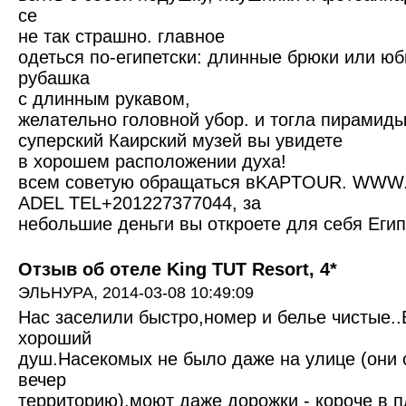
се
не так страшно. главное
одеться по-египетски: длинные брюки или юб
рубашка
с длинным рукавом,
желательно головной убор. и тогла пирамиды
суперский Каирский музей вы увидете
в хорошем расположении духа!
всем советую обращаться вKAPTOUR. WW
ADEL TEL+201227377044, за
небольшие деньги вы откроете для себя Египе
Отзыв об отеле King TUT Resort, 4*
ЭЛЬНУРА,
2014-03-08 10:49:09
Нас заселили быстро,номер и белье чистые..
хороший
душ.Насекомых не было даже на улице (они
вечер
территорию),моют даже дорожки - короче в п