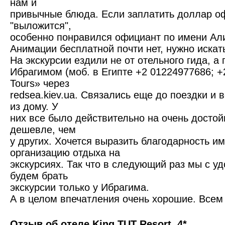
нам и
привычные блюда. Если заплатить доллар оф
"выложится",
особенно понравился официант по имени Ал
Анимации бесплатной почти нет, нужно искат
На экскурсии ездили не от отельного гида, а 
Ибрагимом (моб. в Египте +2 01224977686; 
Tours» через
redsea.kiev.ua. Связались еще до поездки и 
из дому. У
них все было действительно на очень достой
дешевле, чем
у других. Хочется выразить благодарность и
организацию отдыха на
экскурсиях. Так что в следующий раз мы с у
будем брать
экскурсии только у Ибрагима.
А в целом впечатления очень хорошие. Всем
Отзыв об отеле King TUT Resort, 4*