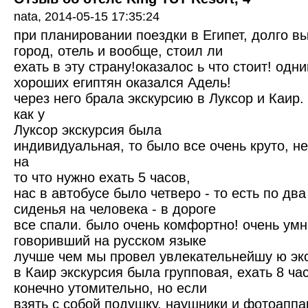
nata,
2014-05-15 17:35:24
при планировании поездки в Египет, долго в
город, отель и вообще, стоил ли
ехать в эту страну!оказалос ь что стоит! одн
хороших египтян оказался Адель!
через него брала экскурсию в Луксор и Каир. 
как у
Луксор экскурсия была
индивидуальная, то было все очень круто, н
на
то что нужно ехать 5 часов,
нас в автобусе было четверо - то есть по два
сиденья на человека - в дороге
все спали. было очень комфортно! очень умн
говоривший на русском языке
лучше чем мы провел увлекательнейшу ю эк
в Каир экскурсия была групповая, ехать 8 ча
конечно утомительно, но если
взять с собой подушку, наушники и фотоаппа