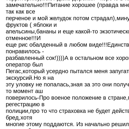
замечательно!!!Питание хорошее (правда мн
так как все
перченое и мой желудок потом страдал),мину
фруктов ( яблоки и
апельсины,бананы и еще какой-то экзотическ
отменное!!!И
еще рис обалденный в любом виде!!!Единств
понравилось -
разбавленный сок!))))А в остальном все хор
оператор был
Пегас,который усердно пытался меня запуга
экскурсий.Но я на
эту уловку не попалась,зная за это они полу
то момент аш
поверилось-Про военое положение в стране,
регестрацию в
полиции,про то что страховка не будет дейс
бред,хотя
многие этому поддаются. Из начально решил