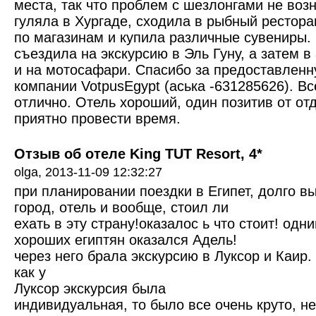
места, так что проблем с шезлонгами не воз
гуляла в Хургаде, сходила в рыбный рестора
по магазинам и купила различные сувениры.
съездила на экскурсию в Эль Гуну, а затем в
и на мотосафари. Спасибо за предоставленн
компании VotpusEgypt (аська -631285626). В
отлично. Отель хороший, один позитив от о
приятно провести время.
Отзыв об отеле King TUT Resort, 4*
olga,
2013-11-09 12:32:27
при планировании поездки в Египет, долго в
город, отель и вообще, стоил ли
ехать в эту страну!оказалос ь что стоит! одн
хороших египтян оказался Адель!
через него брала экскурсию в Луксор и Каир. 
как у
Луксор экскурсия была
индивидуальная, то было все очень круто, н