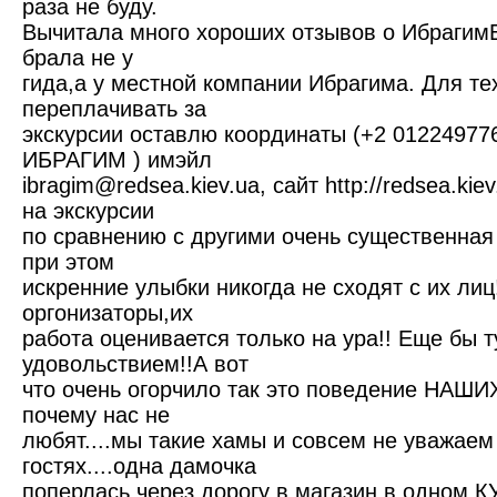
раза не буду.
Вычитала много хороших отзывов о ИбрагимЕ 
брала не у
гида,а у местной компании Ибрагима. Для тех
переплачивать за
экскурсии оставлю координаты (+2 01224977
ИБРАГИМ ) имэйл
ibragim@redsea.kiev.ua, сайт http://redsea.kie
на экскурсии
по сравнению с другими очень существенная 
при этом
искренние улыбки никогда не сходят с их лиц
оргонизаторы,их
работа оценивается только на ура!! Еще бы т
удовольствием!!А вот
что очень огорчило так это поведение НАШИ
почему нас не
любят....мы такие хамы и совсем не уважаем
гостях....одна дамочка
поперлась через дорогу в магазин в одном 