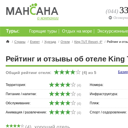
3
(044)
о компании
Осокорк
Туры:
|
|
Горящие туры
Отдых на море
Экскурсионные
/
Страны
/
Египет
/
Хургада
/
Отели
/
King TUT Resort, 4*
/
Рейтинг и отз
Рейтинг и отзывы об отеле King 
Базир
Общий рейтинг отеля:
(
4
) из
5
Территория:
Номера:
(4)
Питание / напитки:
Инфраструктура:
(4)
Обслуживание:
Пляж:
(4)
Анимация / развлечение:
Спорт / оздоровление:
(4)
(
4
)
хороший отель