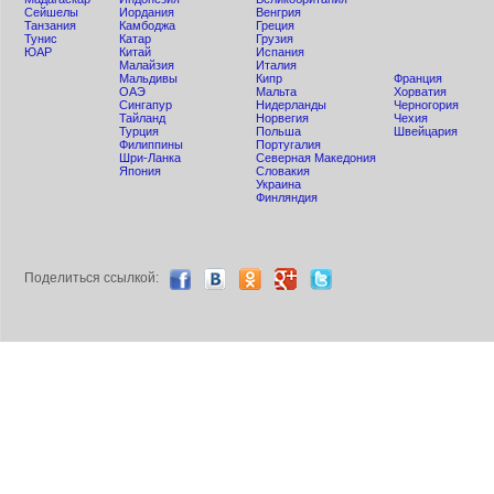
Сейшелы
Иордания
Венгрия
Танзания
Камбоджа
Греция
Тунис
Катар
Грузия
ЮАР
Китай
Испания
Малайзия
Италия
Мальдивы
Кипр
Франция
ОАЭ
Мальта
Хорватия
Сингапур
Нидерланды
Черногория
Тайланд
Норвегия
Чехия
Турция
Польша
Швейцария
Филиппины
Португалия
Шри-Ланка
Северная Македония
Япония
Словакия
Украина
Финляндия
Поделиться ccылкой: