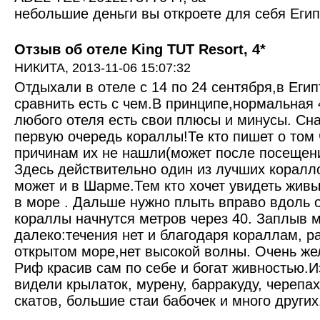
небольшие деньги вы откроете для себя Египе
Отзыв об отеле King TUT Resort, 4*
НИКИТА,
2013-11-06 15:07:32
Отдыхали в отеле с 14 по 24 сентября,в Египт
сравнить есть с чем.В принципе,нормальная 4
любого отеля есть свои плюсы и минусы. Сн
первую очередь кораллы!Те кто пишет о том ч
причинам их не нашли(может после посещен
Здесь действительно один из лучших коралл
может и в Шарме.Тем кто хочет увидеть жив
в море . Дальше нужно плыть вправо вдоль
кораллы начнутся метров через 40. Заплыв 
далеко:течения нет и благодаря кораллам, 
открытом море,нет высокой волны. Очень же
Риф красив сам по себе и богат живностью.И
видели крылаток, мурену, барракуду, черепах
скатов, большие стаи бабочек и много других