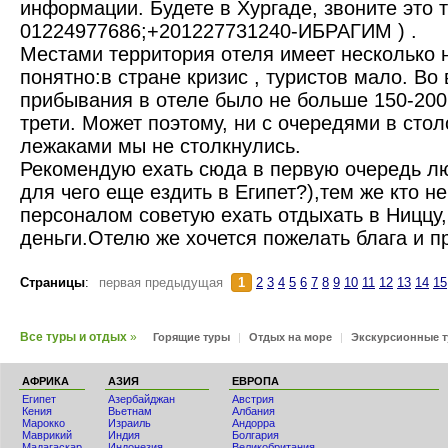
информации. Будете в Хургаде, звоните это 
01224977686;+201227731240-ИБРАГИМ ) .
Местами территория отеля имеет несколько 
понятно:в стране кризис , туристов мало. Во
прибывания в отеле было не больше 150-200 
трети. Может поэтому, ни с очередями в стол
лежаками мы не столкнулись.
Рекомендую ехать сюда в первую очередь л
для чего еще ездить в Египет?),тем же кто н
персоналом советую ехать отдыхать в Ниццу,
деньги.Отелю же хочется пожелать блага и п
Страницы
:
первая предыдущая
1
2
3
4
5
6
7
8
9
10
11
12
13
14
15
Все туры и отдых
»
Горящие туры
|
Отдых на море
|
Экскурсионные 
АФРИКА
АЗИЯ
ЕВРОПА
Египет
Азербайджан
Австрия
Кения
Вьетнам
Албания
Мaрокко
Израиль
Андорра
Маврикий
Индия
Болгария
Мадагаскар
Индонезия
Великобритания