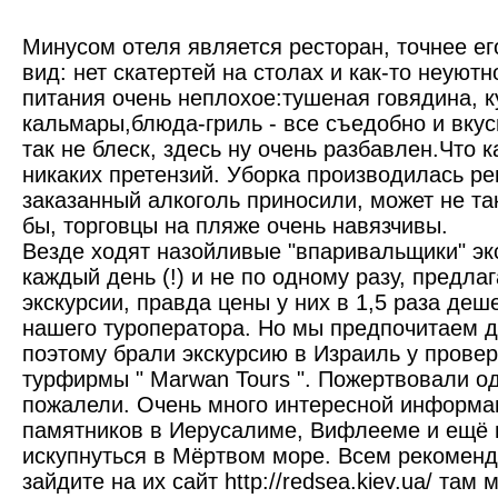
Минусом отеля является ресторан, точнее е
вид: нет скатертей на столах и как-то неуютн
питания очень неплохое:тушеная говядина, 
кальмары,блюда-гриль - все съедобно и вку
так не блеск, здесь ну очень разбавлен.Что 
никаких претензий. Уборка производилась р
заказанный алкоголь приносили, может не та
бы, торговцы на пляже очень навязчивы.
Везде ходят назойливые "впаривальщики" эк
каждый день (!) и не по одному разу, предла
экскурсии, правда цены у них в 1,5 раза деш
нашего туроператора. Но мы предпочитаем д
поэтому брали экскурсию в Израиль у прове
турфирмы " Marwan Tours ". Пожертвовали о
пожалели. Очень много интересной информац
памятников в Иерусалиме, Вифлееме и ещё 
искупнуться в Мёртвом море. Всем рекоменд
зайдите на их сайт http://redsea.kiev.ua/ там