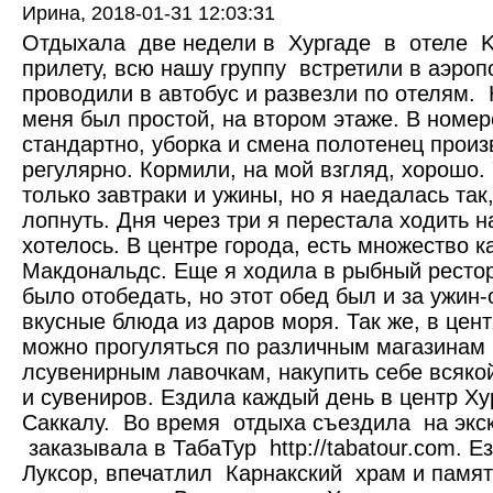
Ирина,
2018-01-31 12:03:31
Отдыхала две недели в Хургаде в отеле Ki
прилету, всю нашу группу встретили в аэроп
проводили в автобус и развезли по отелям.
меня был простой, на втором этаже. В номер
стандартно, уборка и смена полотенец прои
регулярно. Кормили, на мой взгляд, хорошо.
только завтраки и ужины, но я наедалась так
лопнуть. Дня через три я перестала ходить н
хотелось. В центре города, есть множество к
Макдональдс. Еще я ходила в рыбный ресто
было отобедать, но этот обед был и за ужин
вкусные блюда из даров моря. Так же, в цен
можно прогуляться по различным магазинам 
лсувенирным лавочкам, накупить себе всяко
и сувениров. Ездила каждый день в центр Ху
Саккалу. Во время отдыха съездила на экск
заказывала в ТабаТур http://tabatour.com. 
Луксор, впечатлил Карнакский храм и памя