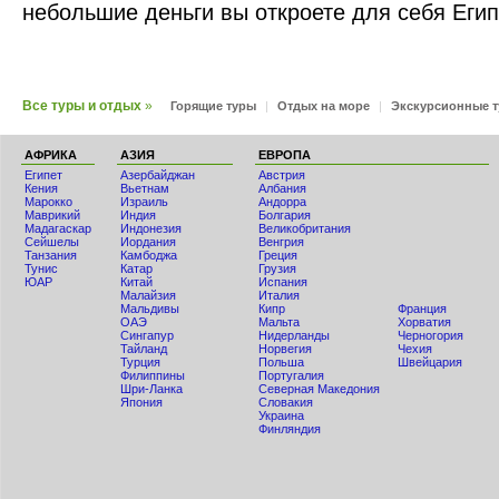
небольшие деньги вы откроете для себя Египе
Все туры и отдых
»
Горящие туры
|
Отдых на море
|
Экскурсионные 
АФРИКА
АЗИЯ
ЕВРОПА
Египет
Азербайджан
Австрия
Кения
Вьетнам
Албания
Мaрокко
Израиль
Андорра
Маврикий
Индия
Болгария
Мадагаскар
Индонезия
Великобритания
Сейшелы
Иордания
Венгрия
Танзания
Камбоджа
Греция
Тунис
Катар
Грузия
ЮАР
Китай
Испания
Малайзия
Италия
Мальдивы
Кипр
Франция
ОАЭ
Мальта
Хорватия
Сингапур
Нидерланды
Черногория
Тайланд
Норвегия
Чехия
Турция
Польша
Швейцария
Филиппины
Португалия
Шри-Ланка
Северная Македония
Япония
Словакия
Украина
Финляндия