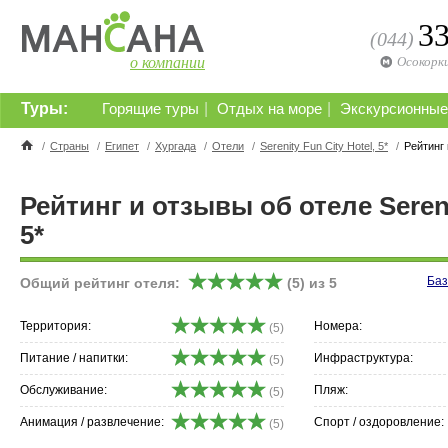
3
(044)
о компании
Осокорк
Туры:
|
|
Горящие туры
Отдых на море
Экскурсионные
/
Страны
/
Египет
/
Хургада
/
Отели
/
Serenity Fun City Hotel, 5*
/
Рейтинг
Рейтинг и отзывы об отеле Sereni
5*
Баз
Общий рейтинг отеля:
(
5
) из
5
Территория:
Номера:
(5)
Питание / напитки:
Инфраструктура:
(5)
Обслуживание:
Пляж:
(5)
Анимация / развлечение:
Спорт / оздоровление:
(5)