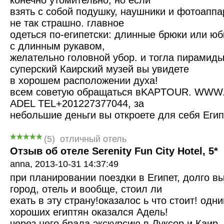
конечно утомительно, но если
взять с собой подушку, наушники и фотоаппа
не так страшно. главное
одеться по-египетски: длинные брюки или юб
с длинным рукавом,
желательно головной убор. и тогла пирамиды
суперский Каирский музей вы увидете
в хорошем расположении духа!
всем советую обращаться вKAPTOUR. WW
ADEL TEL+201227377044, за
небольшие деньги вы откроете для себя Египе
(
5
)
отличный отель
Отзыв об отеле Serenity Fun City Hotel, 5*
anna,
2013-10-31 14:37:49
при планировании поездки в Египет, долго в
город, отель и вообще, стоил ли
ехать в эту страну!оказалос ь что стоит! одн
хороших египтян оказался Адель!
через него брала экскурсию в Луксор и Каир. 