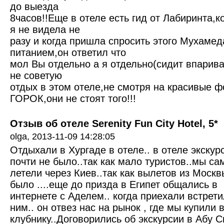
до выезда
8часов!!Еще в отеле есть гид от Лабиринта,к
я не видела не
разу и когда пришла спросить этого Мухамед
питанием,он ответил что
мол Вы отдельно а я отдельно(сидит впарива
не советую
отдых в этом отеле,не смотря на красивые
ГОРОК,они не стоят того!!!
Отзыв об отеле Serenity Fun City Hotel, 5*
olga,
2013-11-09 14:28:05
Отдыхали в Хургаде в отеле.. в отеле экскур
почти не было..так как мало туристов..мы са
летели через Киев..так как вылетов из Моск
было ....еще до призда в Египет общались в
интернете с Аделем.. когда приехали встрети
ним.. он отвез нас на рынок , где мы купили 
клубнику..Договорились об экскурсии в Абу С