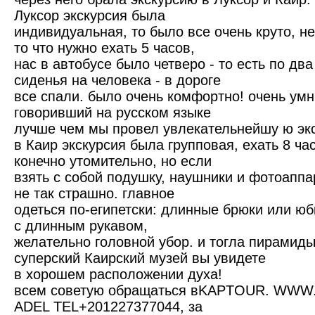
Луксор экскурсия была
индивидуальная, то было все очень круто, н
то что нужно ехать 5 часов,
нас в автобусе было четверо - то есть по два
сиденья на человека - в дороге
все спали. было очень комфортно! очень умн
говоривший на русском языке
лучше чем мы провел увлекательнейшу ю эк
в Каир экскурсия была групповая, ехать 8 ча
конечно утомительно, но если
взять с собой подушку, наушники и фотоаппа
не так страшно. главное
одеться по-египетски: длинные брюки или юб
с длинным рукавом,
желательно головной убор. и тогла пирамиды
суперский Каирский музей вы увидете
в хорошем расположении духа!
всем советую обращаться вKAPTOUR. WW
ADEL TEL+201227377044, за