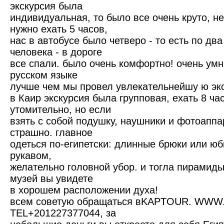
экскурсия была
индивидуальная, то было все очень круто, не
нужно ехать 5 часов,
нас в автобусе было четверо - то есть по два
человека - в дороге
все спали. было очень комфортно! очень умн
русском языке
лучше чем мы провел увлекательнейшу ю эк
в Каир экскурсия была групповая, ехать 8 ча
утомительно, но если
взять с собой подушку, наушники и фотоаппар
страшно. главное
одеться по-египетски: длинные брюки или ю
рукавом,
желательно головной убор. и тогла пирамиды
музей вы увидете
в хорошем расположении духа!
всем советую обращаться вKAPTOUR. WW
TEL+201227377044, за