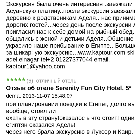
Экскурсия была очень интересная .заезжали 
Асуанскую платину..после экскурсии заезжал
деревню к родственикам Аделя.. нас приним
дорогих гостей...через день после экскурсии
пригласил нас к себе домой на рыбный обед.
общались с женой и детьми Аделя..Общение
украсило наше прибывание в Египте.. Больш
за шикарную экскурсию..,www.kaptour.com sk
adel.elnagar tel+2 01227377044 email,
kaptour1@yahoo.com
(
5
)
отличный отель
Отзыв об отеле Serenity Fun City Hotel, 5*
dema,
2013-11-07 15:48:07
при планировании поездки в Египет, долго вы
вообще, стоил ли
ехать в эту страну!оказалос ь что стоит! одн
египтян оказался Адель!
через него брала экскурсию в Луксор и Каир. 