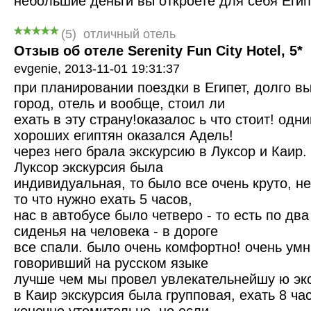
небольшие деньги вы откроете для себя Египе
(
5
)
отличный отель
Отзыв об отеле Serenity Fun City Hotel, 5*
evgenie,
2013-11-01 19:31:37
при планировании поездки в Египет, долго в
город, отель и вообще, стоил ли
ехать в эту страну!оказалос ь что стоит! одн
хороших египтян оказался Адель!
через него брала экскурсию в Луксор и Каир. 
Луксор экскурсия была
индивидуальная, то было все очень круто, н
то что нужно ехать 5 часов,
нас в автобусе было четверо - то есть по два
сиденья на человека - в дороге
все спали. было очень комфортно! очень умн
говоривший на русском языке
лучше чем мы провел увлекательнейшу ю эк
в Каир экскурсия была групповая, ехать 8 ча