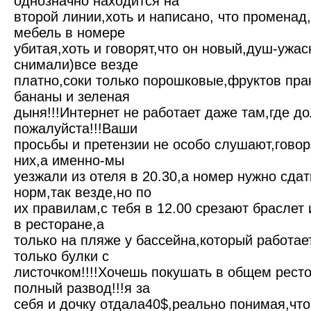
однозначно находится на
второй линии,хоть и написано, что променад
мебель в номере
убитая,хоть и говорят,что он новый,душ-ужас
снимали)все везде
платно,соки только порошковые,фруктов прак
бананы и зеленая
дыня!!!Интернет не работает даже там,где до
пожалуйста!!!Ваши
просьбы и претензии не особо слушают,говор
них,а именно-мы
уезжали из отеля в 20.30,а номер нужно сдать
норм,так везде,но по
их правилам,с тебя в 12.00 срезают браслет
в ресторане,а
только на пляже у бассейна,который работает
только булки с
листочком!!!!Хочешь покушать в общем ресто
полный развод!!!я за
себя и дочку отдала40$,реально понимая,что