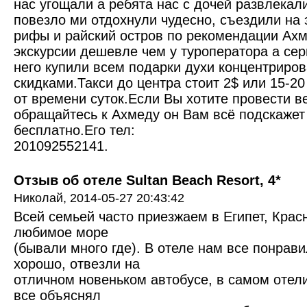
нас угощали а ребята нас с дочей развлекали
повезло ми отдохнули чудесно, съездили на 
рифы и райский остров по рекомендации Ахме
экскурсии дешевле чем у туроператора а сер
него купили всем подарки духи концентриро
скидками.Такси до центра стоит 2$ или 15-2
от времени суток.Если Вы хотите провести в
обращайтесь к Ахмеду он Вам всё подскажет
бесплатно.Его тел:
201092552141.
Отзыв об отеле Sultan Beach Resort, 4*
Николай,
2014-05-27 20:43:42
Всей семьей часто приезжаем в Египет, Кра
любимое море
(бывали много где). В отеле нам все понрави
хорошо, отвезли на
отличном новеньком автобусе, в самом отели
все объяснял