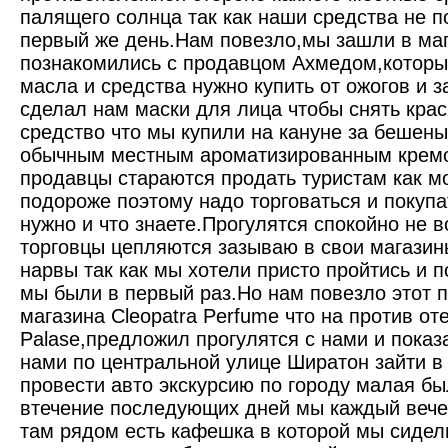
палящего солнца так как наши средства не п
первый же день.Нам повезло,мы зашли в маг
познакомились с продавцом Ахмедом,которы
масла и средства нужно купить от ожогов и 
сделал нам маски для лица чтобы снять крас
средство что мы купили на кануне за бешены
обычным местным ароматизированным кремо
продавцы стараются продать туристам как м
подороже поэтому надо торговаться и покупа
нужно и что знаете.Прогулятся спокойно не в
торговцы цепляются зазываю в свои магазины
нарвы так как мы хотели присто пройтись и 
мы были в первый раз.Но нам повезло этот 
магазина Cleopatra Perfume что на против оте
Palase,предложил прогулятся с нами и показа
нами по центральной улице Ширатон зайти в
провести авто экскурсию по городу малая бы
втечение последующих дней мы каждый вече
там рядом есть кафешка в которой мы сидел