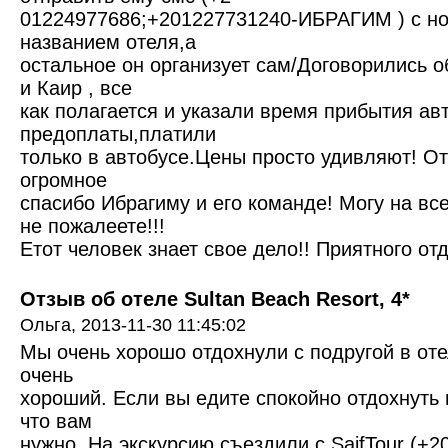
01224977686;+201227731240-ИБРАГИМ ) с н
названием отеля,а
остальное он организует сам/Договорились о
и Каир , все
как полагается и указали время прибытия авт
предоплаты,платили
только в автобусе.Цены просто удивляют! От
огромное
спасибо Ибрагиму и его команде! Могу на все
не пожалеете!!!
Етот человек знает свое дело!! Приятного от
Отзыв об отеле Sultan Beach Resort, 4*
Ольга,
2013-11-30 11:45:02
Мы очень хорошо отдохнули с подругой в оте
очень
хороший. Если вы едите спокойно отдохнуть и
что вам
нужно. На экскурсию съездили с SaifTour (+2