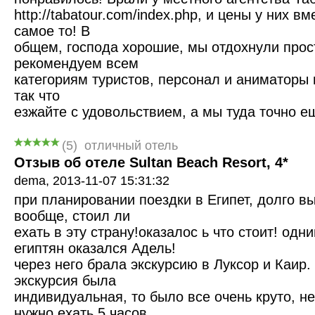
http://tabatour.com/index.php, и цены у них
самое то! В
общем, господа хорошие, мы отдохнули про
рекомендуем всем
категориям туристов, персонал и аниматоры 
так что
езжайте с удовольствием, а мы туда точно е
(
5
)
отличный отель
Отзыв об отеле Sultan Beach Resort, 4*
dema,
2013-11-07 15:31:32
при планировании поездки в Египет, долго вы
вообще, стоил ли
ехать в эту страну!оказалос ь что стоит! одн
египтян оказался Адель!
через него брала экскурсию в Луксор и Каир. 
экскурсия была
индивидуальная, то было все очень круто, не
нужно ехать 5 часов,