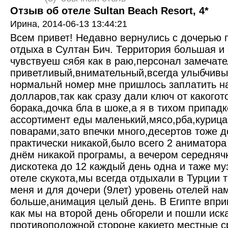
Отзыв об отеле Sultan Beach Resort, 4*
Ирина,
2014-06-13 13:44:21
Всем привет! Недавно вернулись с дочерью 
отдыха в Султан Бич. Территория большая и
чувствуеш сябя как в раю,персонал замечат
приветливый,внимательный,всегда улыбчивы
нормальнй номер мне пришлось заплатить н
долларов,так как сразу дали ключ от какогот
борака,дочка бла в шоке,а я в тихом припад
ассортимент еды маленький,мясо,рба,курица
поварами,зато впечки много,десертов тоже 
практически никакой,было всего 2 аниматор
днём никакой програмы, а вечером середняч
дискотека до 12 каждый день одна и таже му
отеле скукота,мы всегда отдыхали в Турции 
меня и для дочери (9лет) уровень отелей на
больше,анимация целый день. В Египте впри
как мы на второй день обгорели и пошли иска
противоположной стороне какието местные ср