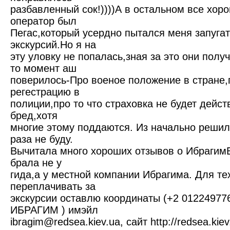
разбавленный сок!))))А в остальном все хор
оператор был
Пегас,который усердно пытался меня запуга
экскурсий.Но я на
эту уловку не попалась,зная за это они полу
то момент аш
поверилось-Про военое положение в стране,
регестрацию в
полиции,про то что страховка не будет дейс
бред,хотя
многие этому поддаются. Из начально решил
раза не буду.
Вычитала много хороших отзывов о ИбрагимЕ 
брала не у
гида,а у местной компании Ибрагима. Для тех
переплачивать за
экскурсии оставлю координаты (+2 01224977
ИБРАГИМ ) имэйл
ibragim@redsea.kiev.ua, сайт http://redsea.kie