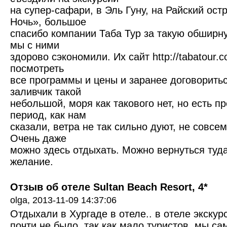
на супер-сафари, в Эль Гуну, на Райский ост
Ночь», большое
спасибо компании Таба Тур за такую обширну
мы с ними
здорово сэкономили. Их сайт http://tabatour.
посмотреть
все программы и цены и заранее договоритьс
заливчик такой
небольшой, моря как такового нет, но есть 
период, как нам
сказали, ветра не так сильно дуют, не совсе
Очень даже
можно здесь отдыхать. Можно вернуться туда
желание.
Отзыв об отеле Sultan Beach Resort, 4*
olga,
2013-11-09 14:37:06
Отдыхали в Хургаде в отеле.. в отеле экскур
почти не было..так как мало туристов..мы са