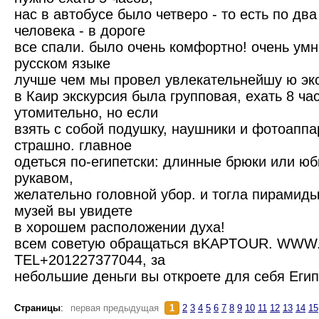
нас в автобусе было четверо - то есть по два
человека - в дороге
все спали. было очень комфортно! очень умн
русском языке
лучше чем мы провел увлекательнейшу ю эк
в Каир экскурсия была групповая, ехать 8 ча
утомительно, но если
взять с собой подушку, наушники и фотоаппар
страшно. главное
одеться по-египетски: длинные брюки или ю
рукавом,
желательно головной убор. и тогла пирамиды
музей вы увидете
в хорошем расположении духа!
всем советую обращаться вKAPTOUR. WW
TEL+201227377044, за
небольшие деньги вы откроете для себя Египе
Страницы
:
первая предыдущая
1
2
3
4
5
6
7
8
9
10
11
12
13
14
15