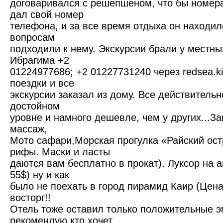
договаривался с решепшеном, что бы номер
дал свой номер
телефона, и за все время отдыха он находил
вопросам
подходили к нему. Экскурсии брали у местны
Ибрагима +2
01224977686; +2 01227731240 через redsea.k
поездки и все
экскурсии заказал из дому. Все действительн
достойном
уровне и намного дешевле, чем у других...З
массаж,
Мото сафари,Морская прогулка «Райский ос
рифы. Маски и ласты
даются вам бесплатно в прокат). Луксор на 
55$) ну и как
было не поехать в город пирамид Каир (Цена
восторг!!
Отель тоже оставил только положительные э
рекомендую кто хочет