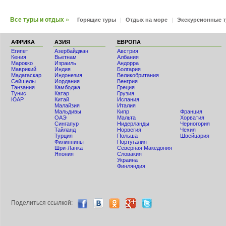
Все туры и отдых
»
Горящие туры
|
Отдых на море
|
Экскурсионные 
АФРИКА
АЗИЯ
ЕВРОПА
Египет
Азербайджан
Австрия
Кения
Вьетнам
Албания
Мaрокко
Израиль
Андорра
Маврикий
Индия
Болгария
Мадагаскар
Индонезия
Великобритания
Сейшелы
Иордания
Венгрия
Танзания
Камбоджа
Греция
Тунис
Катар
Грузия
ЮАР
Китай
Испания
Малайзия
Италия
Мальдивы
Кипр
Франция
ОАЭ
Мальта
Хорватия
Сингапур
Нидерланды
Черногория
Тайланд
Норвегия
Чехия
Турция
Польша
Швейцария
Филиппины
Португалия
Шри-Ланка
Северная Македония
Япония
Словакия
Украина
Финляндия
Поделиться ccылкой: