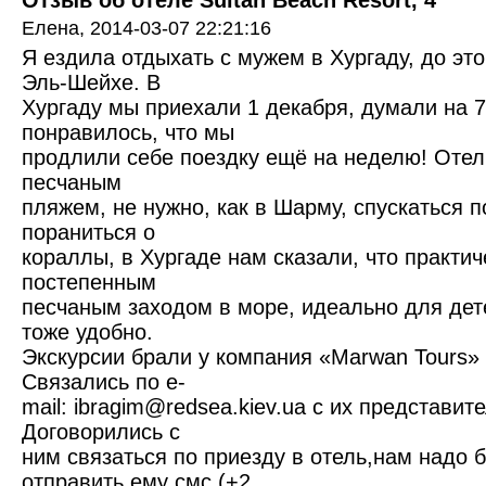
Отзыв об отеле Sultan Beach Resort, 4*
Eлена,
2014-03-07 22:21:16
Я ездила отдыхать с мужем в Хургаду, до эт
Эль-Шейхе. В
Хургаду мы приехали 1 декабря, думали на 7
понравилось, что мы
продлили себе поездку ещё на неделю! Отел
песчаным
пляжем, не нужно, как в Шарму, спускаться п
пораниться о
кораллы, в Хургаде нам сказали, что практич
постепенным
песчаным заходом в море, идеально для дет
тоже удобно.
Экскурсии брали у компания «Marwan Tours» ht
Связались по e-
mail: ibragim@redsea.kiev.ua с их предста
Договорились с
ним связаться по приезду в отель,нам надо 
отправить ему смс (+2