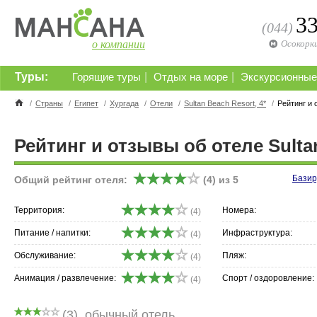
3
(044)
о компании
Осокорк
Туры:
|
|
Горящие туры
Отдых на море
Экскурсионные
/
Страны
/
Египет
/
Хургада
/
Отели
/
Sultan Beach Resort, 4*
/
Рейтинг и
Рейтинг и отзывы об отеле Sultan
Базир
Общий рейтинг отеля:
(
4
) из
5
Территория:
Номера:
(4)
Питание / напитки:
Инфраструктура:
(4)
Обслуживание:
Пляж:
(4)
Анимация / развлечение:
Спорт / оздоровление:
(4)
(
3
)
обычный отель