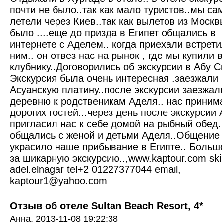
почти не было..так как мало туристов..мы са
летели через Киев..так как вылетов из Моск
было ....еще до призда в Египет общались в
интернете с Аделем.. когда приехали встрети
ним.. он отвез нас на рынок , где мы купили 
клубнику..Договорились об экскурсии в Абу С
Экскурсия была очень интересная .заезжали 
Асуанскую платину..после экскурсии заезжал
деревню к родственикам Аделя.. нас приним
дорогих гостей...через день после экскурсии
пригласил нас к себе домой на рыбный обед.
общались с женой и детьми Аделя..Общение
украсило наше прибывание в Египте.. Больш
за шикарную экскурсию..,www.kaptour.com sk
adel.elnagar tel+2 01227377044 email,
kaptour1@yahoo.com
Отзыв об отеле Sultan Beach Resort, 4*
Анна,
2013-11-08 19:22:38