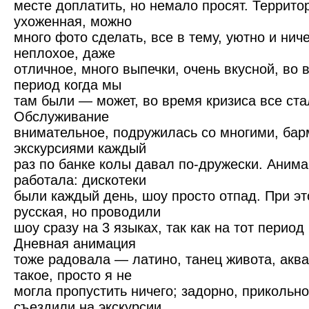
месте доплатить, но немало просят. Террито
ухоженная, можно
много фото сделать, все в тему, уютно и нич
неплохое, даже
отличное, много выпечки, очень вкусной, во 
период когда мы
там были — может, во время кризиса все ста
Обслуживание
внимательное, подружилась со многими, ба
экскурсиями каждый
раз по банке колы давал по-дружески. Анима
работала: дискотеки
были каждый день, шоу просто отпад. При э
русская, но проводили
шоу сразу на 3 языках, так как на тот перио
Дневная анимация
тоже радовала — латино, танец живота, аква
такое, просто я не
могла пропустить ничего; задорно, прикольно
съездили на экскурсии