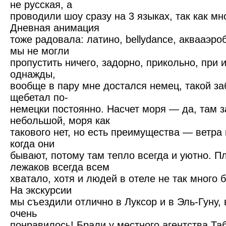
не русская, а
проводили шоу сразу на 3 языках, так как мн
Дневная анимация
тоже радовала: латино, bellydance, аквааэро
мы не могли
пропустить ничего, задорно, прикольно, при 
однажды,
вообще в пару мне достался немец, такой за
щебетал по-
немецки постоянно. Насчет моря — да, там з
небольшой, моря как
такового нет, но есть преимущества — ветра 
когда они
бывают, потому там тепло всегда и уютно. П
лежаков всегда всем
хватало, хотя и людей в отеле не так много б
На экскурсии
мы съездили отлично в Луксор и в Эль-Гуну,
очень
понравилось! Брали у местного агентства Таб