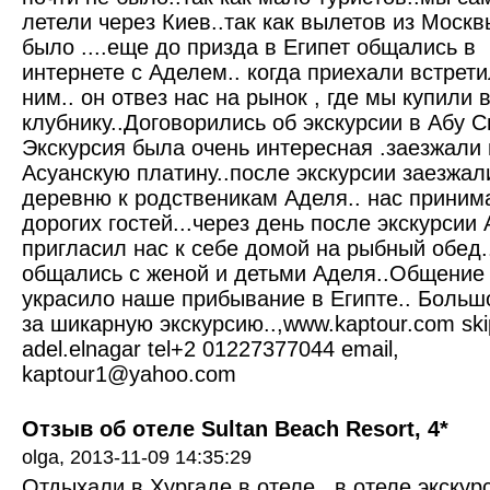
летели через Киев..так как вылетов из Моск
было ....еще до призда в Египет общались в
интернете с Аделем.. когда приехали встрети
ним.. он отвез нас на рынок , где мы купили 
клубнику..Договорились об экскурсии в Абу С
Экскурсия была очень интересная .заезжали 
Асуанскую платину..после экскурсии заезжал
деревню к родственикам Аделя.. нас приним
дорогих гостей...через день после экскурсии
пригласил нас к себе домой на рыбный обед.
общались с женой и детьми Аделя..Общение
украсило наше прибывание в Египте.. Больш
за шикарную экскурсию..,www.kaptour.com sk
adel.elnagar tel+2 01227377044 email,
kaptour1@yahoo.com
Отзыв об отеле Sultan Beach Resort, 4*
olga,
2013-11-09 14:35:29
Отдыхали в Хургаде в отеле.. в отеле экскур