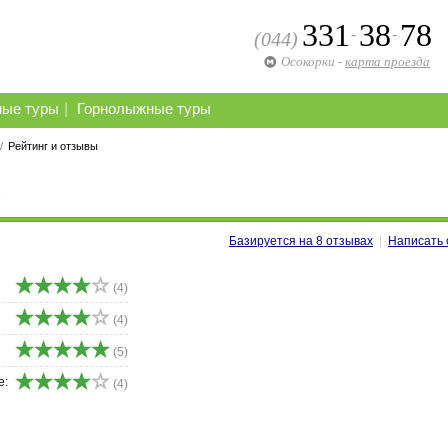
331
38
78
-
-
(044)
Осокорки
-
карта проезда
|
ные туры
Горнолыжные туры
/
Рейтинг и отзывы
Базируется на
8
отзывах
|
Написать 
(4)
(4)
(5)
е:
(4)