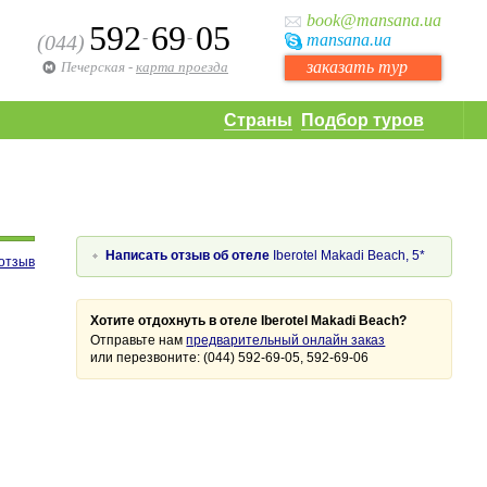
book
@mansana.ua
592
69
05
-
-
(044)
mansana
.ua
заказать тур
Печерская
-
карта проезда
Страны
Подбор туров
Написать отзыв об отеле
Iberotel Makadi Beach, 5*
отзыв
Хотите отдохнуть в отеле Iberotel Makadi Beach?
Отправьте нам
предварительный онлайн заказ
или перезвоните: (044) 592-69-05, 592-69-06