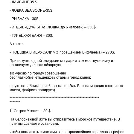
- ДАЙВИНГ 35 $
- ЛОДКА SEA SCOPE-35$.
- РЫБАЛКА - 30$.
- ИНДИВИДУАЛЬНАЯ ЛОДКА(до 6 человек) – 350$.
- ТУРЕЦКАЯ БАНЯ – 30$.
А также:
- ПОЕЗДКА В ИЕРУСАЛИМ(с посещением Вифлеема) – 270$.
При покупке одной экскурсии мы дарим вам местную симку и
организуем для вас обзорную
экскурсию по городу совершенно
бесплатно(мечеть,церковь,старый город,рынок
фруктов,фабрика лечебных масел Эль-Барака,магазин восточных
масел, фабрика папируса).
************************************************************
*******
1- Остров Утопия – 30 $
На белоснежной яхте вы отправитесь в морское путешествие. В
пути вы сделаете остановки,
чтобы поплавать с масками возле красивейших коралловых рифов