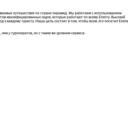
ваемые путешествия по стране пирамид. Мы работаем с использованием
том квалифицированных гидов, которые работают по всему Египту. Высокий
 к каждому туристу. Наша цель состоит в том, чтобы всем, кто посетил Египе
чем у туроператов, но с таким же уровнем сервиса: