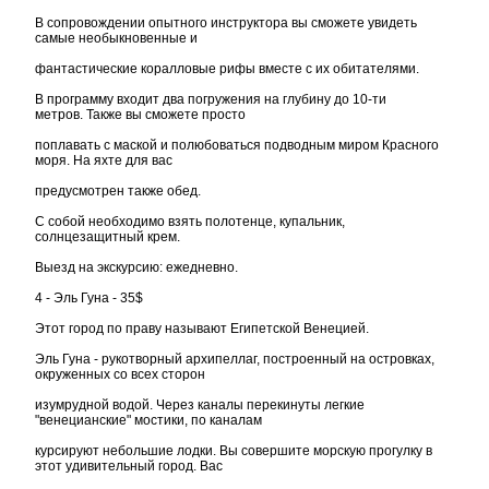
В сопровождении опытного инструктора вы сможете увидеть
самые необыкновенные и
фантастические коралловые рифы вместе с их обитателями.
В программу входит два погружения на глубину до 10-ти
метров. Также вы сможете просто
поплавать с маской и полюбоваться подводным миром Красного
моря. На яхте для вас
предусмотрен также обед.
С собой необходимо взять полотенце, купальник,
солнцезащитный крем.
Выезд на экскурсию: ежедневно.
4 - Эль Гуна - 35$
Этот город по праву называют Египетской Венецией.
Эль Гуна - рукотворный архипеллаг, построенный на островках,
окруженных со всех сторон
изумрудной водой. Через каналы перекинуты легкие
"венецианские" мостики, по каналам
курсируют небольшие лодки. Вы совершите морскую прогулку в
этот удивительный город. Вас