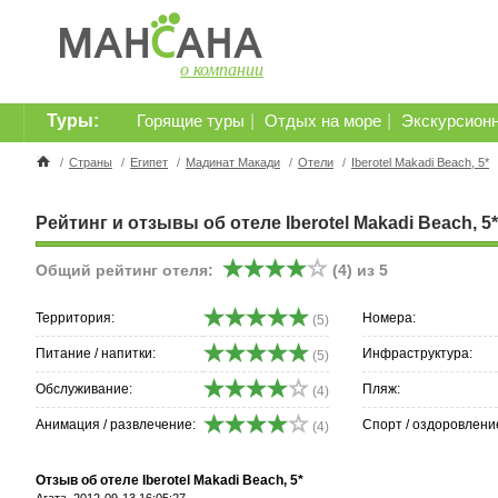
о компании
Туры:
|
|
Горящие туры
Отдых на море
Экскурсион
/
Страны
/
Египет
/
Мадинат Макади
/
Отели
/
Iberotel Makadi Beach, 5*
Рейтинг и отзывы об отеле Iberotel Makadi Beach, 5*
Общий рейтинг отеля:
(
4
) из
5
Территория:
Номера:
(5)
Питание / напитки:
Инфраструктура:
(5)
Обслуживание:
Пляж:
(4)
Анимация / развлечение:
Спорт / оздоровлени
(4)
Отзыв об отеле Iberotel Makadi Beach, 5*