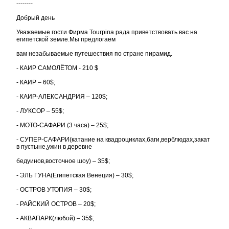
--------
Добрый день
Уважаемые гости.Фирма Tourpina рада приветствовать вас на
египетской земле.Мы предлогаем
вам незабываемые путешествия по стране пирамид.
- КАИР САМОЛЁТОМ - 210 $
- КАИР – 60$;
- КАИР-АЛЕКСАНДРИЯ – 120$;
- ЛУКСОР – 55$;
- МОТО-САФАРИ (3 часа) – 25$;
- СУПЕР-САФАРИ(катание на квадроциклах,баги,верблюдах,закат
в пустыне,ужин в деревне
бедуинов,восточное шоу) – 35$;
- ЭЛЬ ГУНА(Египетская Венеция) – 30$;
- ОСТРОВ УТОПИЯ – 30$;
- РАЙСКИЙ ОСТРОВ – 20$;
- АКВАПАРК(любой) – 35$;