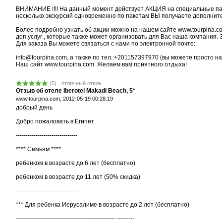
ВНИМАНИЕ !!!! На данный момент действует АКЦИЯ на специальные пак
несколько экскурсий одновременно по пакетам ВЫ получаете дополните
Более подробно узнать об акции можно на нашем сайте www.tourpina.c
доп.услуг , которые также может организовать для Вас наша компания. 
Для заказа Вы можете связаться с нами по электронной почте:
info@tourpina.com, а также по тел.:+201157397970 (вы можете просто н
Наш сайт www.tourpina.com. Желаем вам приятного отдыха!
(
5
)
отличный отель
Отзыв об отеле Iberotel Makadi Beach, 5*
www.tourpina.com,
2012-05-19 00:28:19
добрый день
Добро пожаловать в Египет
-------------------------------
**** Семьям ****
ребенком в возрасте до 6 лет (бесплатно)
ребенком в возрасте до 11 лет (50% скидка)
-------------------------------
*** Для ребенка Иерусалиме в возрасте до 2 лет (бесплатно)
-------------------------------------------------- ---------