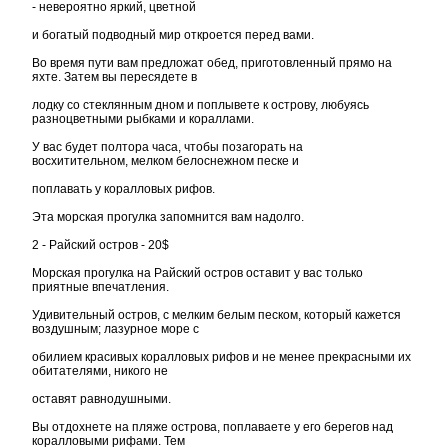
- невероятно яркий, цветной
и богатый подводный мир откроется перед вами.
Во время пути вам предложат обед, приготовленный прямо на
яхте. Затем вы пересядете в
лодку со стеклянным дном и поплывете к острову, любуясь
разноцветными рыбками и кораллами.
У вас будет полтора часа, чтобы позагорать на
восхитительном, мелком белоснежном песке и
поплавать у коралловых рифов.
Эта морская прогулка запомнится вам надолго.
2 - Райский остров - 20$
Морская прогулка на Райский остров оставит у вас только
приятные впечатления.
Удивительный остров, с мелким белым песком, который кажется
воздушным; лазурное море с
обилием красивых коралловых рифов и не менее прекрасными их
обитателями, никого не
оставят равнодушными.
Вы отдохнете на пляже острова, поплаваете у его берегов над
коралловыми рифами. Тем