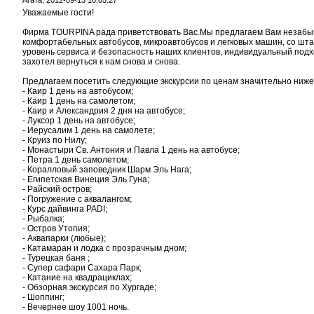
Агата,
2012-09-13 16:05:27
Уважаемые гости!
Фирма TOURPINA рада приветствовать Вас.Мы предлагаем Вам незабы
комфортабельных автобусов, микроавтобусов и легковых машин, со шта
уровень сервиса и безопасность наших клиентов, индивидуальный подход
захотел вернуться к нам снова и снова.
Предлагаем посетить следующие экскурсии по ценам значительно ниже, 
- Каир 1 день на автобусом;
- Каир 1 день на самолетом;
- Каир и Александрия 2 дня на автобусе;
- Луксор 1 день на автобусе;
- Иерусалим 1 день на самолете;
- Круиз по Нилу;
- Монастыри Св. Антония и Павла 1 день на автобусе;
- Петра 1 день самолетом;
- Коралловый заповедник Шарм Эль Нага;
- Египетская Винеция Эль Гуна;
- Райский остров;
- Погружение с аквалангом;
- Курс дайвинга PADI;
- Рыбалка;
- Остров Утопия;
- Аквапарки (любые);
- Катамаран и лодка с прозрачным дном;
- Турецкая баня ;
- Супер сафари Сахара Парк;
- Катание на квадрациклах;
- Обзорная экскурсия по Хургаде;
- Шоппинг;
- Вечернее шоу 1001 ночь.