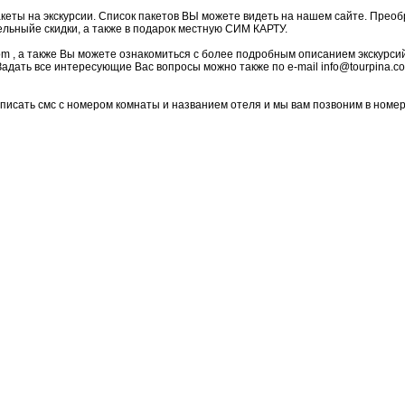
еты на экскурсии. Список пакетов ВЫ можете видеть на нашем сайте. Прео
льныйе скидки, а также в подарок местную СИМ КАРТУ.
om , а также Вы можете ознакомиться с более подробным описанием экскурси
Задать все интересующие Вас вопросы можно также по e-mail info@tourpina.c
аписать смс с номером комнаты и названием отеля и мы вам позвоним в номер