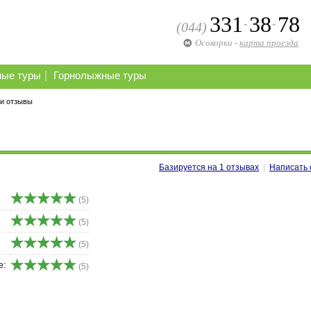
331
38
78
-
-
(044)
Осокорки
-
карта проезда
|
ные туры
Горнолыжные туры
 и отзывы
Базируется на
1
отзывах
|
Написать 
(5)
(5)
(5)
е:
(5)