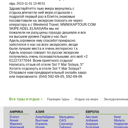
olga,
2013-11-01 13:48:51
Здравствуйте!то лько вчера вернулись с
отдыха,впечатле ний море,отдыхали с
подругой первый раз в Египте,знакомые
посоветовали на экскурсии поехать не через
оператора а с Weekend Travel, WWW.KAPTOUR.COM
SKIPE ADEL.ELNAGARи мы не
пожалели ни разу,цены гораздо дешевле и все
на высшем уровне.Гидом у нас был
Адель,огромное ему спасибо! прекрасно
заботился о нас на всех экскурсиях, везде
были лучшие места и очень интересно т.к.
Адель хорошо говорит по русски экскурсии
получились очень познавательными ,его моб.+2
01227377044. Всем приятного отдыха!
Написать отзыв об отеле Sol Y Mar Solaya, 5*
Хотите отдохнуть в отеле Sol Y Mar Solaya?
Отправьте нам предварительный онлайн заказ
или перезвоните: (044) 592-69-05, 592-69-06
Все туры и отдых
»
Горящие туры
|
Отдых на море
|
Экскурсионны
АФРИКА
АЗИЯ
ЕВРОПА
Египет
Азербайджан
Мальдивы
Австрия
Кипр
Кения
Вьетнам
ОАЭ
Албания
Мальта
Мaрокко
Израиль
Сингапур
Андорра
Нидерла
Маврикий
Индия
Тайланд
Болгария
Норвегия