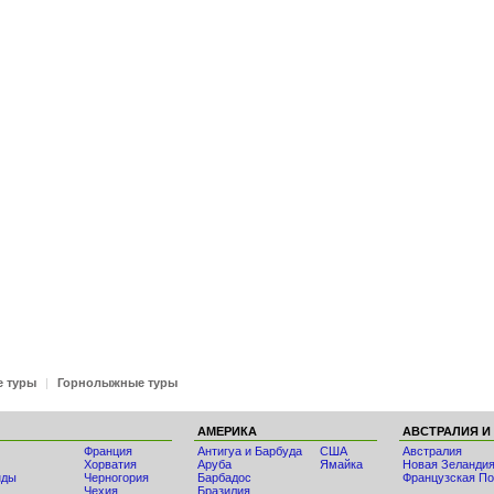
е туры
|
Горнолыжные туры
АМЕРИКА
АВСТРАЛИЯ И
Франция
Антигуа и Барбуда
США
Австралия
Хорватия
Аруба
Ямайка
Новая Зеланди
нды
Черногория
Барбадос
Французская По
Чехия
Бразилия