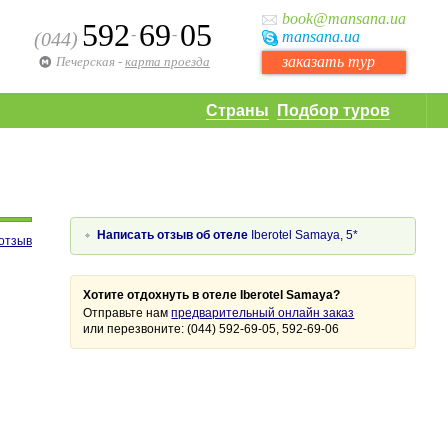
book
@mansana.ua
592
69
05
-
-
(044)
mansana
.ua
заказать тур
Печерская
-
карта проезда
Страны
Подбор туров
Написать отзыв об отеле
Iberotel Samaya, 5*
отзыв
Хотите отдохнуть в отеле Iberotel Samaya?
Отправьте нам
предварительный онлайн заказ
или перезвоните: (044) 592-69-05, 592-69-06