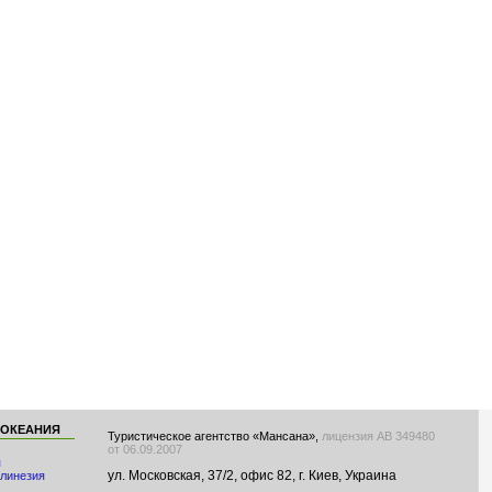
 ОКЕАНИЯ
Туристическое агентство «Мансана»,
лицензия АВ 349480
от 06.09.2007
я
ул. Московская, 37/2, офис 82, г. Киев, Украина
линезия