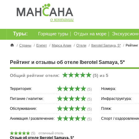
о компании
Туры:
|
|
Горящие туры
Отдых на море
Экскурсион
/
Страны
/
Египет
/
Марса Алам
/
Отели
/
Iberotel Samaya, 5*
/
Рейтинг
Рейтинг и отзывы об отеле Iberotel Samaya, 5*
Общий рейтинг отеля:
(
5
) из
5
Территория:
Номера:
(5)
Питание / напитки:
Инфраструктура:
(5)
Обслуживание:
Пляж:
(5)
Анимация / развлечение:
Спорт / оздоровлени
(5)
(
5
)
отличный отель
Отзыв об отеле Iberotel Samaya, 5*