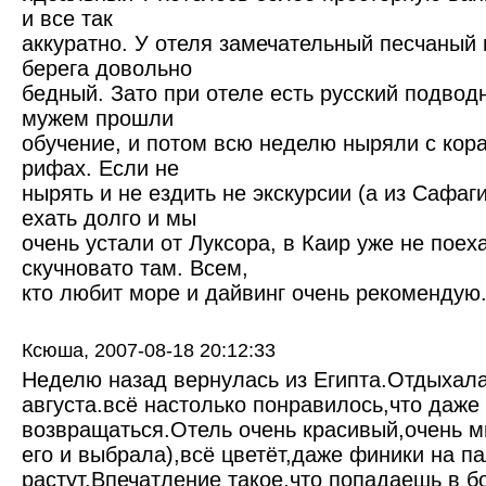
и все так
аккуратно. У отеля замечательный песчаный 
берега довольно
бедный. Зато при отеле есть русский подводн
мужем прошли
обучение, и потом всю неделю ныряли с кор
рифах. Если не
нырять и не ездить не экскурсии (а из Сафаги
ехать долго и мы
очень устали от Луксора, в Каир уже не поеха
скучновато там. Всем,
кто любит море и дайвинг очень рекомендую
Ксюша,
2007-08-18 20:12:33
Неделю назад вернулась из Египта.Отдыхала 
августа.всё настолько понравилось,что даже
возвращаться.Отель очень красивый,очень м
его и выбрала),всё цветёт,даже финики на п
растут.Впечатление такое,что попадаешь в б