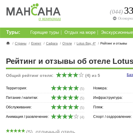
3
(044)
о компании
Осокорк
Туры:
|
|
Горящие туры
Отдых на море
Экскурсионные
/
Страны
/
Египет
/
Сафага
/
Отели
/
Lotus Bay, 4*
/
Рейтинг и отзывы
Рейтинг и отзывы об отеле Lotus 
Баз
Общий рейтинг отеля:
(
4
) из
5
Территория:
Номера:
(5)
Питание / напитки:
Инфраструктура:
(5)
Обслуживание:
Пляж:
(5)
Анимация / развлечение:
Спорт / оздоровление:
(4)
(
5
)
отличный отель