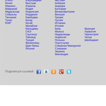
Египет
Азербайджан
Австрия
Кения
Вьетнам
Албания
Мaрокко
Израиль
Андорра
Маврикий
Индия
Болгария
Мадагаскар
Индонезия
Великобритания
Сейшелы
Иордания
Венгрия
Танзания
Камбоджа
Греция
Тунис
Катар
Грузия
ЮАР
Китай
Испания
Малайзия
Италия
Мальдивы
Кипр
Франция
ОАЭ
Мальта
Хорватия
Сингапур
Нидерланды
Черногория
Тайланд
Норвегия
Чехия
Турция
Польша
Швейцария
Филиппины
Португалия
Шри-Ланка
Северная Македония
Япония
Словакия
Украина
Финляндия
Поделиться ccылкой: