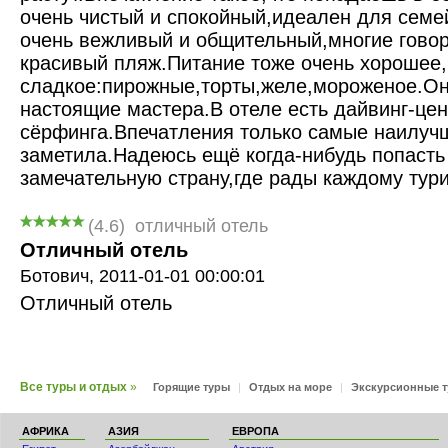
очень чистый и спокойный,идеален для семе
очень вежливый и общительный,многие говор
красивый пляж.Питание тоже очень хорошее,
сладкое:пирожные,торты,желе,мороженое.Он
настоящие мастера.В отеле есть дайвинг-цен
сёрфинга.Впечатления только самые наилуч
заметила.Надеюсь ещё когда-нибудь попасть в
замечательную страну,где рады каждому тури
(
4.6
)
отличный отель
Отличный отель
Ботович,
2011-01-01 00:00:01
Отличный отель
Все туры и отдых
»
Горящие туры
|
Отдых на море
|
Экскурсионные 
АФРИКА
АЗИЯ
ЕВРОПА