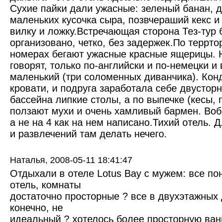
Сухие пайки дали ужасные: зеленый банан, д
маленьких кусочка сыра, позвчераший кекс и с
вилку и ложку.Встречающая сторона Тез-тур 
организовано, четко, без задержек.По террто
номерах бегают ужасные красные ящерицы. Н
говорят, только по-английски и по-немецки 
маленький (три соломенных диванчика). Кон
кровати, и подруга заработала себе двусторн
бассейна липкие столы, а по выпечке (кесы, п
ползают мухи и очень хамливый бармен. Воб
а не на 4 как на нем написано.Тихий отель. 
и развлечений там делать нечего.
Наталья,
2008-05-11 18:41:47
Отдыхали в отеле Lotus Bay с мужем: все п
отель, комнаты
достаточно просторные ? все в двухэтажных
конечно, не
идеальный ? хотелось более просторную ванн