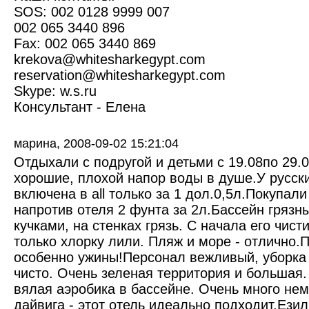
SOS: 002 0128 9999 007
002 065 3440 896
Fax: 002 065 3440 869
krekova@whitesharkegypt.com
reservation@whitesharkegypt.com
Skype: w.s.ru
Консультант - Елена
марина,
2008-09-02 15:21:04
Отдыхали с подругой и детьми с 19.08по 29.
хорошие, плохой напор воды в душе.У русски
включена в all только за 1 дол.0,5л.Покупали
напротив отеля 2 фунта за 2л.Бассейн грязны
кучками, на стенках грязь. С начала его чист
только хлорку лили. Пляж и море - отлично.П
особенно ужины!Персонал вежливый, уборка
чисто. Очень зеленая территория и большая.
вялая аэробика в бассейне. Очень много не
дайвига - этот отель идеально подходит.Езил