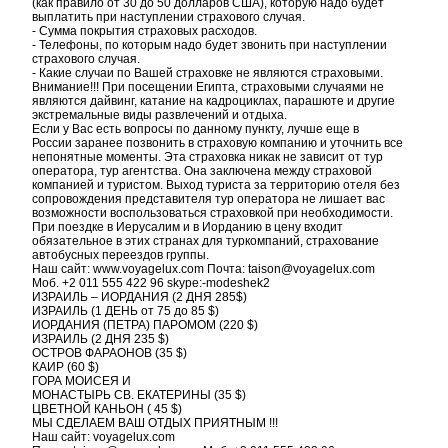
(как правило от 30 до 50 долларов США), которую надо будет
выплатить при наступлении страхового случая.
- Сумма покрытия страховых расходов.
- Телефоны, по которым надо будет звонить при наступлении
страхового случая.
- Какие случаи по Вашей страховке не являются страховыми.
Внимание!!! При посещении Египта, страховыми случаями не
являются дайвинг, катание на кадроциклах, парашюте и другие
экстремальные виды развлечений и отдыха.
Если у Вас есть вопросы по данному пункту, лучше еще в
России заранее позвонить в страховую компанию и уточнить все
непонятные моменты. Эта страховка никак не зависит от тур
оператора, тур агентства. Она заключена между страховой
компанией и туристом. Выход туриста за территорию отеля без
сопровождения представителя тур оператора не лишает вас
возможности воспользоваться страховкой при необходимости.
При поездке в Иерусалим и в Иорданию в цену входит
обязательное в этих странах для туркомпаний, страхование
автобусных переездов группы.
Наш сайт: www.voyagelux.com Почта: taison@voyagelux.com
Моб. +2 011 555 422 96 skype:-modeshek2
ИЗРАИЛЬ – ИОРДАНИЯ (2 ДНЯ 285$)
ИЗРАИЛЬ (1 ДЕНЬ от 75 до 85 $)
ИОРДАНИЯ (ПЕТРА) ПАРОМОМ (220 $)
ИЗРАИЛЬ (2 ДНЯ 235 $)
ОСТРОВ ФАРАОНОВ (35 $)
КАИР (60 $)
ГОРА МОИСЕЯ И
МОНАСТЫРЬ СВ. ЕКАТЕРИНЫ (35 $)
ЦВЕТНОЙ КАНЬОН ( 45 $)
МЫ СДЕЛАЕМ ВАШ ОТДЫХ ПРИЯТНЫМ !!!
Наш сайт: voyagelux.com