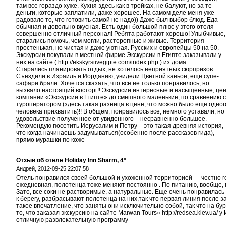
там все гораздо хуже. Кухня здесь как в тройках, не балуют, но за те
деньги, которые заплатили, даже хорошее. На самом деле меня уже
радовало то, что готовить самой не надо)) Даже был выбор блюд. Еда
обычная и довольно вкусная. Есть один большой плюс у этого отеля –
совершенно отличный персонал! Ребята работают хорошо! Улыбчивые,
старались помочь, чем могли, расторопные и живые. Территория
простенькая, но чистая и даже уютная. Русских и европейцы 50 на 50.
Экскурсии покупали в местной фирме Экскурсии в Египте заказывали у
них на сайте ( http://ekskyrsiivegipte.com/index.php ) из дома.
Старались планировать отдых, не хотелось неприятных сюрпризов.
Съездили в Израиль и Иорданию, увидели Цветной каньон, еще супе-
сафари брали. Хочется сказать, что все не только понравилось, но
вызвало настоящий восторг!! Экскурсии интересные и насыщенные, це
компании «Экскурсии в Египте» до смешного маленькие, по сравнению с
туроператором (здесь такая разница в цене, что можно было еще одног
человека прихватить)!! В общем, понравилось все, немного уставали, но
удовольствие полученное от увиденного – несравненно большее.
Рекомендую посетить Иерусалим и Петру – это такая древняя история,
что когда начинаешь задумываться(особенно после рассказов гида),
прямо мурашки по коже
Отзыв об отеле Holiday Inn Sharm, 4*
Андрей,
2012-09-25 22:07:58
Отель понравился своей большой и ухоженной территорией — честно гов
ежедневная, полотенца тоже меняют постоянно . По питанию, вообще,
Зато, все соки не растворимые, а натуральные. Еще очень понравилась 
к берегу, разбрасывают полотенца на них,так что первая линия после за
такое впечатление, что заняты они исключительно собой, так что на бу
то, что заказал экскурсию на сайте Marwan Tours» http://redsea.kiev.ua
отличную развлекательную программу