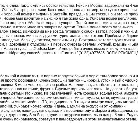
теле одна. Так сложились обстоятельства. Рейс из Москвы задержали на 4 час
. Очень быстро расселили. Как только я попала в номер, мне тут же принесли
ч. хороший номер с видом на бассейн. правда, на 1-м этаже. Но и это не проб
. Номер был расчитан на 2-х, но я там жила одна. Убирали номер регулярно.
ня не огорчило. Уборка номера регулярно. Порой они переживали из-за того, 
ельно, в отеле мало кто говорит по-русски. Тем не менее моего маленького
лом. Перед экскурсиями мне всегда готовили с собой завтра, порой и ужин. В
день я познакомилась с другими туристами из этого отеля. Проблем с общен
молодежи: бары, дискотеки, магазины и т.д. Вечерами в отеле звучит живая
ом. Я довольна и отдыхом, и в первую очередь отелем. Уютный, красивый! Бр
Марван турс http://redsea.kiev.ua/ мне ребята очень помогли, получила все, ч
 Израиль.Ибрагиму спасибо, звоните в Египте +2(0122)4977686. ВСЕМ РЕКОМЕ
 большой и лучше жить в первых корпусах ближе к морю: там более зелено и 
ия просто роскошная. Очень хороший пантон - широкий, устойчивый с удобно
м людям. В море много красивых рыбок. На пляже выдают бесплатно полотенц
готовленная на гриле, фрукты. Вкусные гарниры и салаты. На десерты йогурт
емьям с детьми это нужно. Из развлечений: есть хорошая водная горка, амфите
е дорого. Анимация вечерами спокойная - живая музыка, кино, шумных тусовок
удобная мягкая мебель, ТВ, кондиционер. В каждом номере холодильник, чайн
апочки. Убирают номер каждый день. Ездили на экскурсии от компании
ию не случайно, наши друзья отдыхали в прошлом году в Шарме и обращались за
подводную лодку Sea Scope, купили экскурсию специально для ребенка. Ему о
е очень понравилось, советуем и вам отдохнуть в этом замечательном отеле.