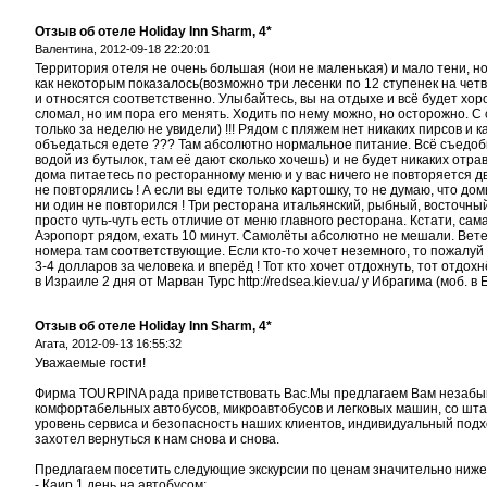
Отзыв об отеле Holiday Inn Sharm, 4*
Валентина,
2012-09-18 22:20:01
Территория отеля не очень большая (нои не маленькая) и мало тени, но
как некоторым показалось(возможно три лесенки по 12 ступенек на четв
и относятся соответственно. Улыбайтесь, вы на отдыхе и всё будет хор
сломал, но им пора его менять. Ходить по нему можно, но осторожно. С
только за неделю не увидели) !!! Рядом с пляжем нет никаких пирсов и ка
объедаться едете ??? Там абсолютно нормальное питание. Всё съедобно 
водой из бутылок, там её дают сколько хочешь) и не будет никаких отра
дома питаетесь по ресторанному меню и у вас ничего не повторяется дв
не повторялись ! А если вы едите только картошку, то не думаю, что до
ни один не повторился ! Три ресторана итальянский, рыбный, восточный
просто чуть-чуть есть отличие от меню главного ресторана. Кстати, са
Аэропорт рядом, ехать 10 минут. Самолёты абсолютно не мешали. Ветер 
номера там соответствующие. Если кто-то хочет неземного, то пожалуй
3-4 долларов за человека и вперёд ! Тот кто хочет отдохнуть, тот отдох
в Израиле 2 дня от Марван Турс http://redsea.kiev.ua/ у Ибрагима (моб.
Отзыв об отеле Holiday Inn Sharm, 4*
Агата,
2012-09-13 16:55:32
Уважаемые гости!
Фирма TOURPINA рада приветствовать Вас.Мы предлагаем Вам незабы
комфортабельных автобусов, микроавтобусов и легковых машин, со шта
уровень сервиса и безопасность наших клиентов, индивидуальный подход
захотел вернуться к нам снова и снова.
Предлагаем посетить следующие экскурсии по ценам значительно ниже, 
- Каир 1 день на автобусом;