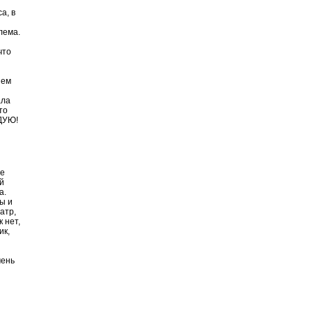
а, в
лема.
что
ием
ала
то
НДУЮ!
не
й
а.
ы и
атр,
 нет,
ик,
чень