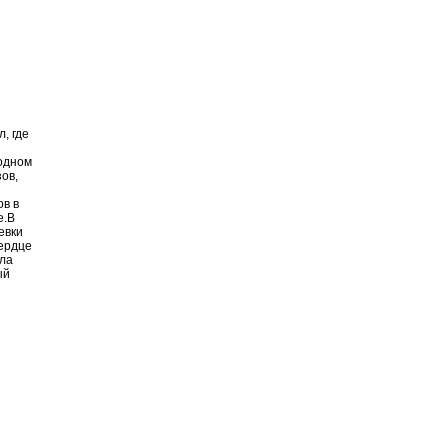
, где
 одном
ов,
ов в
е.В
евки
сердце
ала
ый