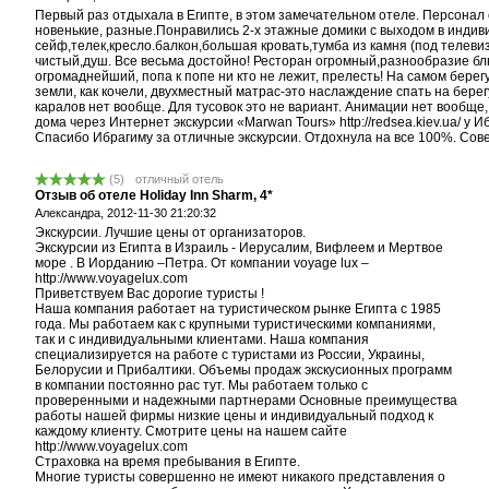
Первый раз отдыхала в Египте, в этом замечательном отеле. Персонал 
новенькие, разные.Понравились 2-х этажные домики с выходом в инди
сейф,телек,кресло.балкон,большая кровать,тумба из камня (под телеви
чистый,душ. Все весьма достойно! Ресторан огромный,разнообразие блю
огромаднейший, попа к попе ни кто не лежит, прелесть! На самом берегу
земли, как кочели, двухместный матрас-это наслаждение спать на берегу 
каралов нет вообще. Для тусовок это не вариант. Анимации нет вообще,
дома через Интернет экскурсии «Marwan Tours» http://redsea.kiev.ua/ у
Спасибо Ибрагиму за отличные экскурсии. Отдохнула на все 100%. Сов
(
5
)
отличный отель
Отзыв об отеле Holiday Inn Sharm, 4*
Aлександра,
2012-11-30 21:20:32
Экскурсии. Лучшие цены от организаторов.
Экскурсии из Египта в Израиль - Иерусалим, Вифлеем и Мертвое
море . В Иорданию –Петра. От компании voyage lux –
http://www.voyagelux.com
Приветствуем Вас дорогие туристы !
Наша компания работает на туристическом рынке Египта с 1985
года. Мы работаем как с крупными туристическими компаниями,
так и с индивидуальными клиентами. Наша компания
специализируется на работе с туристами из России, Украины,
Белорусии и Прибалтики. Объемы продаж экскусионных программ
в компании постоянно рас тут. Мы работаем только с
проверенными и надежными партнерами Основные преимущества
работы нашей фирмы низкие цены и индивидуальный подход к
каждому клиенту. Смотрите цены на нашем сайте
http://www.voyagelux.com
Страховка на время пребывания в Египте.
Многие туристы совершенно не имеют никакого представления о