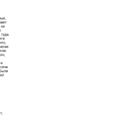
ные,
амит
 не
ы
о туда
ите
что,
чески
делю
го,
 и
ысячи
 Были
ую!
т,