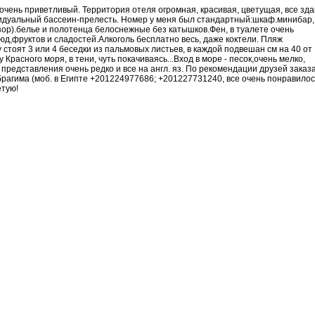
очень приветливый. Территория отеля огромная, красивая, цветущая, все зд
видуальный бассеин-прелесть. Номер у меня был стандартный:шкаф.минибар,
зор).белье и полотенца белоснежные без катышков.Фен, в туалете очень
д,фруктов и сладостей.Алкоголь бесплатно весь, даже коктели. Пляж
 стоят 3 или 4 беседки из пальмовых листьев, в каждой подвешан см на 40 от
Красного моря, в тени, чуть покачиваясь...Вход в море - песок,очень мелко,
 представления очень редко и все на англ. яз. По рекомендации друзей заказ
 Ибрагима (моб. в Египте +201224977686; +201227731240, все очень понравилос
етую!