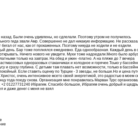
 назад. Были очень удивлены, но сдлелали. Поэтому утром не получилось
тельного гида звали Амр. Совершенно не дал никакую информацию. Не рассказал
 бегал от нас, как от прокаженных. Поэтому никуда не ходили и не ездили.
дый день. Бар тоже поплнялся ежедневно. Еда однообразная. Каждый день в
открывать. Ничего нового не увидите. Мухи тоже надоедали.Много было арбуз
латными только на завтрак. На обед и ужин -платно. А на пляже до 7 вечера
пластмассовых одноразовых стаканчиках и холодное и горячее.Тоько у бассейн
усу и сразу глубина. С детьми там плавать нет возможности, только в бассейн
окойный. Если ставить оценку по Турции - 3 звезды, не больше.Но и цена пут
с Христос, очень интенсивное мсето своей энергетикой, это радостью в моем 
концу года поеду снова. Организация мне понравилась Марван Турс организов
86; +2 01227731240 Ибрагим. Спасибо большое, Ибрагим очень добрый и щедр
ул и даже денег с меня не взял
е
ение