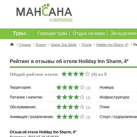
о компании
Туры:
|
|
Горящие туры
Отдых на море
Экскурсион
/
Страны
/
Египет
/
Шарм Эль Шейх
/
Отели
/
Holiday Inn Sharm, 4*
/
Ре
Рейтинг и отзывы об отеле Holiday Inn Sharm, 4*
Общий рейтинг отеля:
(
4
) из
5
Территория:
Номера:
(4)
Питание / напитки:
Инфраструктура:
(4)
Обслуживание:
Пляж:
(4)
Анимация / развлечение:
Спорт / оздоровлени
(4)
Отзыв об отеле Holiday Inn Sharm, 4*