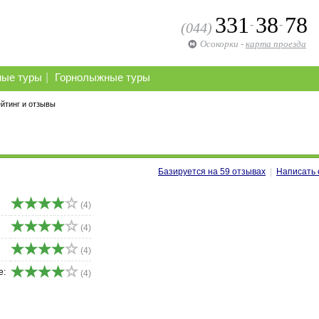
331
38
78
-
-
(044)
Осокорки
-
карта проезда
|
ные туры
Горнолыжные туры
йтинг и отзывы
Базируется на
59
отзывах
|
Написать 
(4)
(4)
(4)
е:
(4)