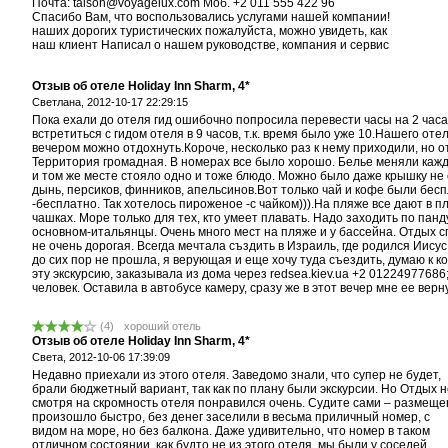
Почта: taison@voyagelux.com Моб. +2 011 555 422 96
Спасибо Вам, что воспользовались услугами нашей компании!
наших дорогих туристических пожалуйста, можно увидеть, как
наш клиент Написал о нашем руководстве, компания и сервис
Отзыв об отеле Holiday Inn Sharm, 4*
Светлана,
2012-10-17 22:29:15
Пока ехали до отеля гид ошибочно попросила перевести часы на 2 часа
встретиться с гидом отеля в 9 часов, т.к. время было уже 10.Нашего о
вечером можно отдохнуть.Короче, несколько раз к нему приходили, но от
Территория громадная. В номерах все было хорошо. Белье меняли каж
и том же месте стояло одно и тоже блюдо. Можно было даже крышку не 
дынь, персиков, финников, апельсинов.Вот только чай и кофе были бесп
-бесплатно. Так хотелось пироженое -с чайком))).На пляже все дают в 
чашках. Море только для тех, кто умеет плавать. Надо заходить по панд
основном-итальянцы. Очень много мест на пляже и у бассейна. Отдых сп
не очень дорогая. Всегда мечтала създить в Израиль, где родился Иису
до сих пор не прошла, я верующая и еще хочу туда съездить, думаю к 
эту экскурсию, заказывала из дома через redsea.kiev.ua +2 012249776
человек. Оставила в автобусе камеру, сразу же в этот вечер мне ее верн
(
4
)
хороший отель
Отзыв об отеле Holiday Inn Sharm, 4*
Света,
2012-10-06 17:39:09
Недавно приехали из этого отеля. Заведомо знали, что супер не будет,
брали бюджетный вариант, так как по плану были экскурсии. Но Отдых н
смотря на скромность отеля понравился очень. Судите сами – размещ
произошло быстро, без денег заселили в весьма приличный номер, с
видом на море, но без балкона. Даже удивительно, что номер в таком
отличном состоянии, как будто не из этого отеля, мы были у соседей,