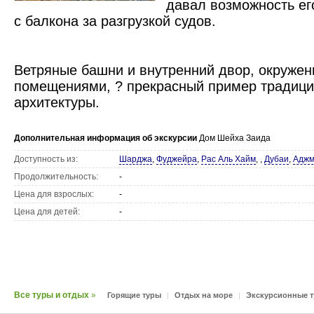
давал возможность ег
с балкона за разгрузкой судов.
Ветряные башни и внутренний двор, окруже
помещениями, ? прекрасный пример традици
архитектуры.
Дополнительная информация об экскурсии
Дом Шейха Заида
Доступность из:
Шарджа
,
Фуджейра
,
Рас Аль Хайм
,
,
Дубаи
,
Аджм
Продолжительность:
-
Цена для взрослых:
-
Цена для детей:
-
Все туры и отдых
»
Горящие туры
|
Отдых на море
|
Экскурсионные 