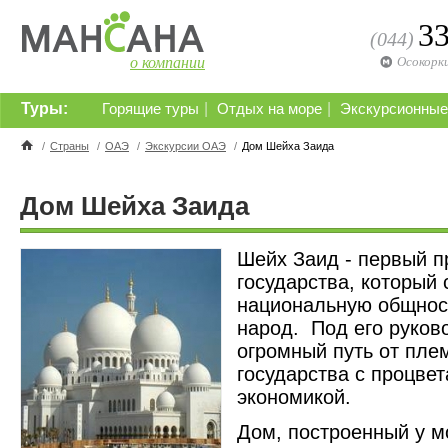
3
(044)
о компании
Осокорк
Туры:
|
|
Горящие туры
Отдых на море
Экскурсионные
/
Страны
/
ОАЭ
/
Экскурсии ОАЭ
/
Дом Шейха Заида
Дом Шейха Заида
Шейх Заид - первый п
государства, который
национальную общност
народ. Под его руко
огромный путь от пле
государства с процве
экономикой.
Дом, построенный у мо