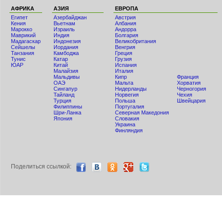
АФРИКА
АЗИЯ
ЕВРОПА
Египет
Азербайджан
Австрия
Кения
Вьетнам
Албания
Мaрокко
Израиль
Андорра
Маврикий
Индия
Болгария
Мадагаскар
Индонезия
Великобритания
Сейшелы
Иордания
Венгрия
Танзания
Камбоджа
Греция
Тунис
Катар
Грузия
ЮАР
Китай
Испания
Малайзия
Италия
Мальдивы
Кипр
Франция
ОАЭ
Мальта
Хорватия
Сингапур
Нидерланды
Черногория
Тайланд
Норвегия
Чехия
Турция
Польша
Швейцария
Филиппины
Португалия
Шри-Ланка
Северная Македония
Япония
Словакия
Украина
Финляндия
Поделиться ccылкой: