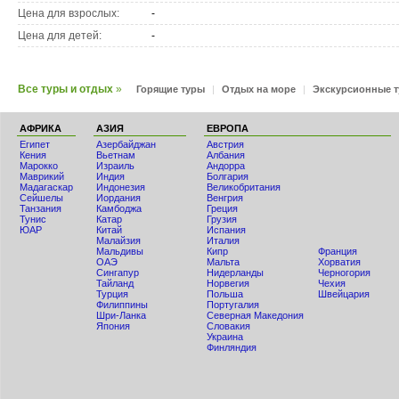
Цена для взрослых:
-
Цена для детей:
-
Все туры и отдых
»
Горящие туры
|
Отдых на море
|
Экскурсионные 
АФРИКА
АЗИЯ
ЕВРОПА
Египет
Азербайджан
Австрия
Кения
Вьетнам
Албания
Мaрокко
Израиль
Андорра
Маврикий
Индия
Болгария
Мадагаскар
Индонезия
Великобритания
Сейшелы
Иордания
Венгрия
Танзания
Камбоджа
Греция
Тунис
Катар
Грузия
ЮАР
Китай
Испания
Малайзия
Италия
Мальдивы
Кипр
Франция
ОАЭ
Мальта
Хорватия
Сингапур
Нидерланды
Черногория
Тайланд
Норвегия
Чехия
Турция
Польша
Швейцария
Филиппины
Португалия
Шри-Ланка
Северная Македония
Япония
Словакия
Украина
Финляндия