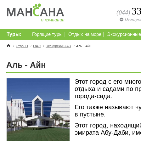
3
(044)
о компании
Осокорк
Туры:
|
|
Горящие туры
Отдых на море
Экскурсионные
/
Страны
/
ОАЭ
/
Экскурсии ОАЭ
/
Аль - Айн
Аль - Айн
Этот город с его мно
отдыха и садами по п
города-сада.
Его также называют ч
в пустыне.
Этот город, находящи
эмирата
Абу-Даби
, и