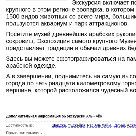
Экскурсия включает п
крупного в этом регионе зоопарка, в которо
1500 видов животных со всего мира, больши
пользуются аквариум и парк аттракционов.
Посетите музей древнейших арабских рукопи
сокровищ. Экспозиция самого крупного Музе
представляет традиции и обычаи древних бе
Здесь вы можете сфотографироваться на па
арабской одежде.
А в завершении, поднимитесь на самую высо
города по четырнадцати километровому горн
вершине, которой расположился чудесный во
Дополнительная информация об экскурсии
Аль - Айн
Доступность из:
Шарджа
,
Фуджейра
,
Рас Аль Хайм
,
,
Дубаи
,
Аджм
Продолжительность:
-