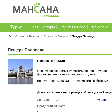
о компании
Туры:
|
|
Горящие туры
Отдых на море
Экскурсион
/
Страны
/
Венгрия
/
Экскурсии Венгрии
/
Пещера Палвелди
Пещера Палвелди
Пещера Палвелди
Одна из посещаемых туристами пещера Будапештск
формы (похожие на слона, на крокодила).
Воздух пещеры обладает лечебными свойствами.
Дополнительная информация об экскурсии
Пещер
Доступность из:
Будапешт
Продолжительность:
_