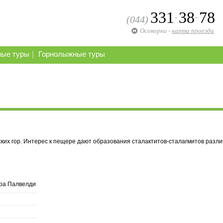
331
38
78
-
-
(044)
Осокорки
-
карта проезда
|
ные туры
Горнолыжные туры
их гор. Интерес к пещере дают образования сталактитов-сталагмитов разл
а Палвелди