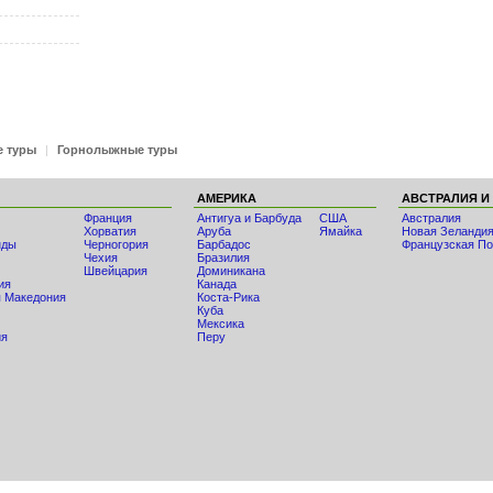
е туры
|
Горнолыжные туры
АМЕРИКА
АВСТРАЛИЯ И
Франция
Антигуа и Барбуда
США
Австралия
Хорватия
Аруба
Ямайка
Новая Зеланди
нды
Черногория
Барбадос
Французская По
Чехия
Бразилия
Швейцария
Доминикана
ия
Канада
 Македония
Коста-Рика
Куба
Мексика
ия
Перу