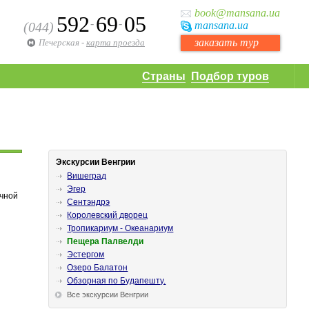
book
@mansana.ua
592
69
05
-
-
(044)
mansana
.ua
заказать тур
Печерская
-
карта проезда
Страны
Подбор туров
Экскурсии Венгрии
Вишеград
Эгер
ичной
Сентэндрэ
Королевский дворец
Тропикариум - Океанариум
Пещера Палвелди
Эстергом
Озеро Балатон
Обзорная по Будапешту.
Все экскурсии Венгрии