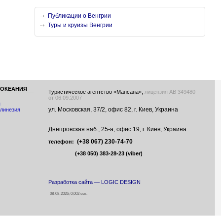
Публикации о Венгрии
Туры и круизы Венгрии
 ОКЕАНИЯ
Туристическое агентство «Мансана»,
лицензия АВ 349480
от 06.09.2007
я
ул. Московская, 37/2, офис 82, г. Киев, Украина
линезия
Днепровская наб., 25-а, офис 19, г. Киев, Украина
(+38 067) 230-74-70
телефон:
(+38 050) 383-28-23
(viber)
Разработка сайта — LOGIC DESIGN
08-08-2026; 0,002 сек.