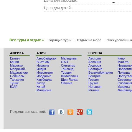
Цена для взрослых:
_
Цена для детей:
_
Все туры и отдых
»
Горящие туры
|
Отдых на море
|
Экскурсионны
АФРИКА
АЗИЯ
ЕВРОПА
Египет
Азербайджан
Мальдивы
Австрия
Кипр
Кения
Вьетнам
ОАЭ
Албания
Мальта
Мaрокко
Израиль
Сингапур
Андорра
Нидерла
Маврикий
Индия
Тайланд
Болгария
Норвегия
Мадагаскар
Индонезия
Турция
Великобритания
Польша
Сейшелы
Иордания
Филиппины
Венгрия
Португал
Танзания
Камбоджа
Шри-Ланка
Греция
Северная
Тунис
Катар
Япония
Грузия
Словакия
ЮАР
Китай
Испания
Украина
Малайзия
Италия
Финлянд
Поделиться ccылкой: