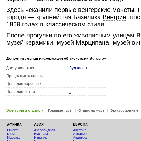
Здесь чеканили первые венгерские монеты. 
города — крупнейшая Базилика
Венгрии
, по
1869 годах в классическом стиле.
После прогулки по его живописным улицам В
музей керамики, музей Марципана, музей вин
Дополнительная информация об экскурсии
Эстергом
Доступность из:
Будапешт
Продолжительность:
_
Цена для взрослых:
_
Цена для детей:
_
Все туры и отдых
»
Горящие туры
|
Отдых на море
|
Экскурсионные 
АФРИКА
АЗИЯ
ЕВРОПА
Египет
Азербайджан
Австрия
Кения
Вьетнам
Албания
Мaрокко
Израиль
Андорра