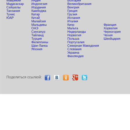
Маврикий
Индия
Болгария
Мадагаскар
Индонезия
Великобритания
Сейшелы
Иордания
Венгрия
Танзания
Камбоджа
Греция
Тунис
Катар
Грузия
ЮАР
Китай
Испания
Малайзия
Италия
Мальдивы
Кипр
Франция
ОАЭ
Мальта
Хорватия
Сингапур
Нидерланды
Черногория
Тайланд
Норвегия
Чехия
Турция
Польша
Швейцария
Филиппины
Португалия
Шри-Ланка
Северная Македония
Япония
Словакия
Украина
Финляндия
Поделиться ccылкой: