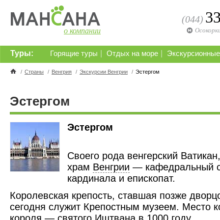
3
(044)
о компании
Осокорк
Туры:
|
|
Горящие туры
Отдых на море
Экскурсионные
/
Страны
/
Венгрия
/
Экскурсии Венгрии
/
Эстергом
Эстергом
Эстергом
Своего рода венгерский Ватикан
храм
Венгрии
— кафедральный с
кардинала и епископат.
Королевская крепость, ставшая позже дворц
сегодня служит Крепостным музеем. Место к
короля — святого Иштвана в 1000 году.