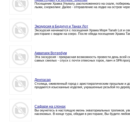
Посещение Храма Улувату, расположенного на скале, побережья
лыжи, сноркелинг. Далее - отправление на лодке на остров чере
Экскурсия в Бедугул и Танах Лот
Экскурсия начинается с посещения Храма Моря Tanah Lot и свя
ресторане с видом на озеро. После обеда посещение Храма Ta
Аквапарк Вотербум
Эта экскурсия - прекрасная возможность провести день всей се
самых смелых - спуск с почти отвесных горок, ланч и SPA прог
Денпасар
Столица, оживленный город с аристократическим прошлым и до
продаются изысканные изделия, украшенные резьбой по дереву
Сафари на слонах
Вы окунетесь в настоящую жизнь экваториальных тропиков, уви
насекомых. В конце тура, обедая в ресторане, Вы будите любов