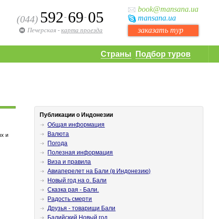
book
@mansana.ua
592
69
05
-
-
(044)
mansana
.ua
заказать тур
Печерская
-
карта проезда
Страны
Подбор туров
Публикации о Индонезии
Общая информация
Валюта
ых и
Погода
Полезная информация
Виза и правила
Авиаперелет на Бали (в Индонезию)
Новый год на о. Бали
Сказка рая - Бали.
Радость смерти
Друзья - товарищи Бали
Балийский Новый год.