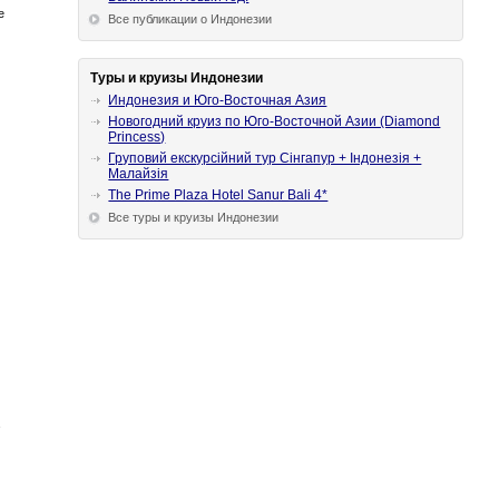
е
Все публикации о Индонезии
Туры и круизы Индонезии
Индонезия и Юго-Восточная Азия
Новогодний круиз по Юго-Восточной Азии (Diamond
Princess)
Груповий екскурсійний тур Сінгапур + Індонезія +
Малайзія
The Prime Plaza Hotel Sanur Bali 4*
Все туры и круизы Индонезии