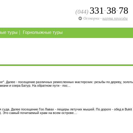
331
38
78
-
-
(044)
Осокорки
-
карта проезда
|
ные туры
Горнолыжные туры
нг". Далее - посещение различных ремесленных мастерских: резьбы по дереву, золот
ани и озера Батур. На обратном пути - пос...
 суда. Далее посещение Гоо Лавах - пещеры летучих мышей. По дороге - обед в Bukit
. Это самый почитаемый храм на всем острове....