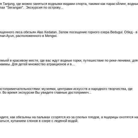
 Tanjung, где можно заняться водными видами спорта, такими как парасэйлинг, водны
пах "Serangan". Экскурсия по острову...
щенного леса обезьян Alas Kedatan. Затем посещение горного озера Bedugul. Обед - в
man Ayun, расположенного в Mengwi.
мьей в красивом месте, где вас ждут водные горки, путешествие по реке-ленивке, для
раммы. Для детей множество атракционов и в...
стопримечательностями: музеями, центрами искусств и народного творчества, где
. Во время экскурсии Вы увидите главные достопримеч...
дите, как обезьяны на пальмах ссорятся из-за спелых плодов, а ящерицы охотятся на
аться, купанием слонов в озере с ледяной водой.