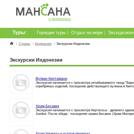
о компании
Туры:
|
|
Горящие туры
Отдых на море
Экскурсион
/
Страны
/
Индонезия
/
Экскурсии Индонезии
Экскурсии Индонезии
Вулкан Кинтамани
Экскурсия начинается с просмотра незабываемого танца "Баро
серебряных изделий; посещение действующего вулкана в Кинтам
Храм Бесаких
Экскурсия начинается с просмотра Кертагосы - древнего здания
Jumbul. После обеда - посещение храма Бесаких (Храм Матери)
Храм Улувату и остров Черепах