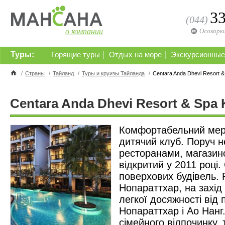
3
(044)
о компании
Осокорк
Туры:
|
|
Горящие туры
Отдых на море
Экскурсионные
/
Страны
/
Тайланд
/
Туры и круизы Тайланда
/
Centara Anda Dhevi Resort &
Centara Anda Dhevi Resort & Spa K
Комфортабельний мер
дитячий клуб. Поруч н
ресторанами, магазино
відкритий у 2011 році.
поверхових будівель. 
Нопараттхар, на захід
легкої досяжності від 
Нопараттхар і Ао Нанг.
сімейного відпочинку, 