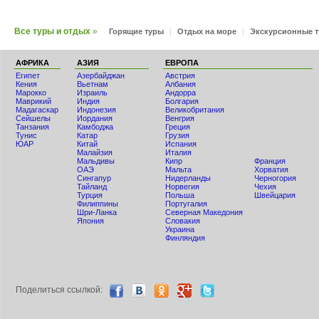
Все туры и отдых
»
Горящие туры
|
Отдых на море
|
Экскурсионные 
АФРИКА
АЗИЯ
ЕВРОПА
Египет
Азербайджан
Австрия
Кения
Вьетнам
Албания
Мaрокко
Израиль
Андорра
Маврикий
Индия
Болгария
Мадагаскар
Индонезия
Великобритания
Сейшелы
Иордания
Венгрия
Танзания
Камбоджа
Греция
Тунис
Катар
Грузия
ЮАР
Китай
Испания
Малайзия
Италия
Мальдивы
Кипр
Франция
ОАЭ
Мальта
Хорватия
Сингапур
Нидерланды
Черногория
Тайланд
Норвегия
Чехия
Турция
Польша
Швейцария
Филиппины
Португалия
Шри-Ланка
Северная Македония
Япония
Словакия
Украина
Финляндия
Поделиться ccылкой: