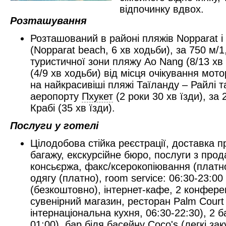
відпочинку вдвох.
Розташування
Розташований в районі пляжів Nopparat і
(Nopparat beach, 6 хв ходьби), за 750 м/1
туристичної зони пляжу Ao Nang (8/13 хв 
(4/9 хв ходьби) від місця очікування мот
на найкрасивіші пляжі Таїланду – Райлі т
аеропорту
Пхукет
(2 роки 30 хв їзди), за
Крабі (35 хв їзди).
Послуги у готелі
Цілодобова стійка реєстрації, доставка п
багажу, екскурсійне бюро, послуги з прод
консьєржа, факс/ксерокопіювання (платно
одягу (платно), room service: 06:30-23:00 (
(безкоштовно), інтернет-кафе, 2 конферен
сувенірний магазин, ресторан Palm Court 
інтернаціональна кухня, 06:30-22:30), 2 б
01:00), бар біля басейну Coco's (легкі за