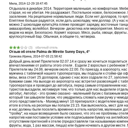
Мила,
2014-12-29 18:47:45
Отдыхала в декабре 2014. Территория маленькая, но комфортная. Мебе
старая, но не убитая. Не раздражает. Постельное новое, белоснежное. 
заселение. На рецепшене нормальные люди. Если нет долларов, то куп
Египтяне больше радуются, если дать шоколадку, чем доллар. (А у нас 
можно 2 шоколадки купить)На пляже проводят зарядку, восточные танц
аквааэробику, волейбол. Вечером- дискотека или мероприятия. Много н
видом на море. Безопасно. Кормят хорошо. Мясо, рыба, овощи, фрукты..
круглосуточный бар. Обычная, в общем-то, четверка.
(
3
)
обычный отель
Отзыв об отеле Palma de Mirette Sunny Days, 4*
Громова Ирина,
2014-07-03 21:58:42
Добрый день всем! Прилетели 02.07.14 и сразу же хочеться поделиться
впечатлениями от работы этого отеля . Ездили 2 взрослых с ребенком 7
Прилетели мы 24.06. вечером около 22.00. По приезду, в аэропорту, нас
мужчина с табличкой нашего туроператора, мы подошли к стойке-где 
визы, виза стоит 25 долларов, однако с нас всех содрали по 27, заполн
бумажки сами. На выходе из аеропорта нас встретил развозящий с таб
туроператора и проводил до автобуса, перед самым отправлением нас 
туристов высадили, мотивируя тем, что только для нас выделили отдел
автобус. Автобус - это громко сказано - маленький бусик с багажным вер
который так швыряли багаж, что умудрились сломать нам ручку у чемод
этого представитель - Махмуд минут 10 препирался с водителем куда на
итоге в отель на ресепшн мы попали 23.15. Как выяснилось, мест для н
и нас должны были поселить временно в отель напротив, маленькое доп
"тройку", на наши возмущения было сказано, что это не проблемы отеля
напротив нам поставили условие или подписываем бумагу на английско
отсутствием претензий к отелю (предоставляли так называемую компен
фрукты, вода, 1 раз массаж, пицца) или будем ночевать в другом месте.