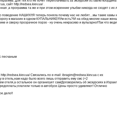
 Ибрагима. Для тех кто не хочет переплачивать за экскурсии оставлю координ
сайт http://redsea.kiev.ua/ .
ая ,а программа та же и при этом искренние улыбки никогда не сходят с их ли
то поведение НАШИХ!!Я теперь поняла почему нас не любят....мы такие хамы 
 дорогу в магазин в одном КУПАЛЬНИКЕ!!!Ум есть?!И на обед многие наши же
ике и сверху прозрачное порэо - ну очень некрасиво и вульгарно!!Так что вед
 с песчаным
p://redsea.kiev.ua/ Связались по e-mail: ibragim@redsea.kiev.ua с их
в отель,нам надо было всего лишь отправить ему смс (+2
отеля,а остальное он организует сам/Договорились об экскурсиях в Израил
з предоплаты,платили только в автобусе.Цены просто удивляют! Отлично
ое дело!!