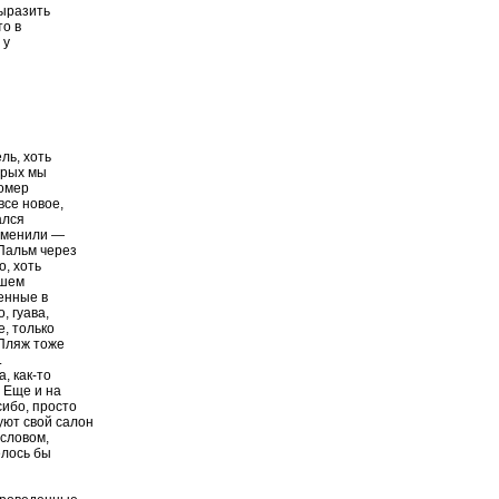
выразить
то в
 у
ль, хоть
орых мы
Номер
все новое,
ался
 сменили —
 Пальм через
о, хоть
ашем
ленные в
, гуава,
е, только
 Пляж тоже
.
, как-то
. Еще и на
сибо, просто
ют свой салон
 словом,
елось бы