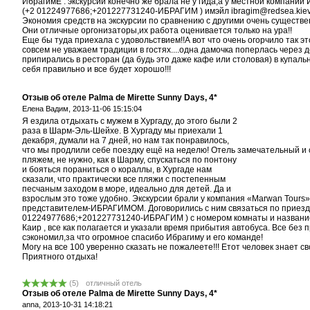
ИбрагимЕ . экскурсии конечно же брала не у гида,а у местной компании
(+2 01224977686;+201227731240-ИБРАГИМ ) имэйл ibragim@redsea.kiev.ua, 
Экономия средств на экскурсии по сравнению с другими очень существенн
Они отличные оргонизаторы,их работа оценивается только на ура!!
Еще бы туда приехала с удовольствием!!А вот что очень огорчило так э
совсем не уважаем традиции в гостях....одна дамочка поперлась через
припирались в ресторан (да будь это даже кафе или столовая) в купальн
себя правильно и все будет хорошо!!!
Отзыв об отеле Palma de Mirette Sunny Days, 4*
Елена Вадим,
2013-11-06 15:15:04
Я ездила отдыхать с мужем в Хургаду, до этого были 2
раза в Шарм-Эль-Шейхе. В Хургаду мы приехали 1
декабря, думали на 7 дней, но нам так понравилось,
что мы продлили себе поездку ещё на неделю! Отель замечательный и
пляжем, не нужно, как в Шарму, спускаться по понтону
и бояться пораниться о кораллы, в Хургаде нам
сказали, что практически все пляжи с постепенным
песчаным заходом в море, идеально для детей. Да и
взрослым это тоже удобно. Экскурсии брали у компания «Marwan Tours» htt
представителем-ИБРАГИМОМ. Договорились с ним связаться по приезду 
01224977686;+201227731240-ИБРАГИМ ) с номером комнаты и названием 
Каир , все как полагается и указали время прибытия автобуса. Все бе
сэкономил,за что огромное спасибо Ибрагиму и его команде!
Могу на все 100 уверенно сказать не пожалеете!!! Етот человек знает св
Приятного отдыха!
(
5
)
отличный отель
Отзыв об отеле Palma de Mirette Sunny Days, 4*
anna,
2013-10-31 14:18:21