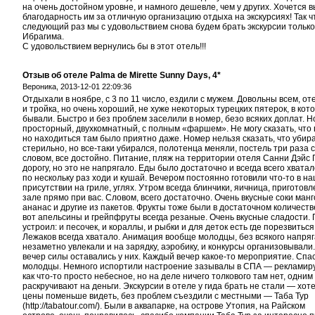
на очень достойном уровне, и намного дешевле, чем у других. Хочется 
благодарность им за отличную организацию отдыха на экскурсиях! Так ч
следующий раз мы с удовольствием снова будем брать экскурсии только
Ибрагима.
С удовольствием вернулись бы в этот отель!!!
Отзыв об отеле Palma de Mirette Sunny Days, 4*
Вероника,
2013-12-01 22:09:36
Отдыхали в ноябре, с 3 по 11 число, ездили с мужем. Довольны всем, оте
и тройка, но очень хороший, не хуже некоторых турецких пятерок, в кот
бывали. Быстро и без проблем заселили в номер, безо всяких доплат. 
просторный, двухкомнатный, с полным «фаршем». Не могу сказать, что 
но находиться там было приятно даже. Номер нельзя сказать, что убир
стерильно, но все-таки убирался, полотенца меняли, постель три раза
словом, все достойно. Питание, пляж на территории отеля Санни Дэйс
дорогу, но это не напрягало. Еды было достаточно и всегда всего хватал
по нескольку раз ходи и кушай. Вечером постоянно готовили что-то в н
присутствии на гриле, углях. Утром всегда блинчики, яичница, приготов
зале прямо при вас. Словом, всего достаточно. Очень вкусные соки манго
ананас и другие из пакетов. Фрукты тоже были в достаточном количеств
вот апельсины и грейпфруты всегда резаные. Очень вкусные сладости.
устроил: и песочек, и кораллы, и рыбки и для деток есть где порезвиться
Лежаков всегда хватало. Анимация вообще молодцы, без всякого напряга
незаметно увлекали и на зарядку, аэробику, и конкурсы организовывали
вечер силы оставались у них. Каждый вечер какое-то мероприятие. Спа
молодцы. Немного испортили настроение зазывалы в СПА — рекламиру
как что-то просто небесное, но на деле ничего толкового там нет, одним
раскручивают на деньги. Экскурсии в отеле у гида брать не стали — хот
цены поменьше видеть, без проблем съездили с местными — Таба Тур
(http://tabatour.com/). Были в аквапарке, на острове Утопия, на Райском