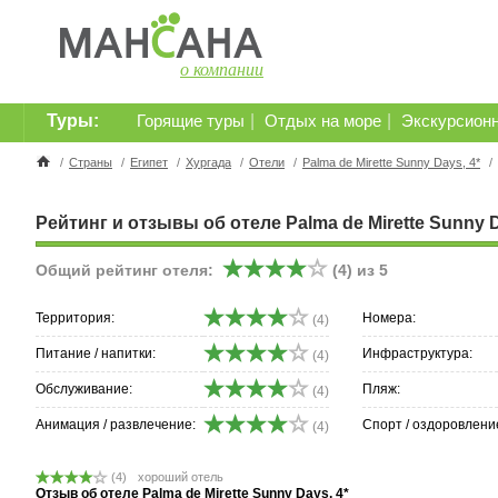
о компании
Туры:
|
|
Горящие туры
Отдых на море
Экскурсион
/
Страны
/
Египет
/
Хургада
/
Отели
/
Palma de Mirette Sunny Days, 4*
/
Рейтинг и отзывы об отеле Palma de Mirette Sunny D
Общий рейтинг отеля:
(
4
) из
5
Территория:
Номера:
(4)
Питание / напитки:
Инфраструктура:
(4)
Обслуживание:
Пляж:
(4)
Анимация / развлечение:
Спорт / оздоровлени
(4)
(
4
)
хороший отель
Отзыв об отеле Palma de Mirette Sunny Days, 4*