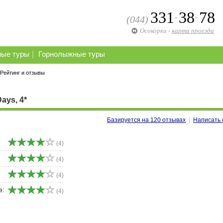
331
38
78
-
-
(044)
Осокорки
-
карта проезда
|
ные туры
Горнолыжные туры
Рейтинг и отзывы
ays, 4*
Базируется на
120
отзывах
|
Написать 
(4)
(4)
(4)
е:
(4)