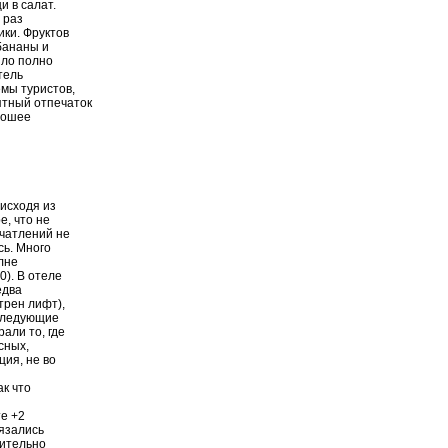
и в салат.
 раз
ики. Фруктов
бананы и
ыло полно
тель
мы туристов,
ятный отпечаток
рошее
 исходя из
е, что не
ечатлений не
сь. Много
лне
). В отеле
едва
трен лифт),
оследующие
али то, где
сных,
ия, не во
ак что
те +2
вязались
вительно