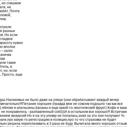
, но слишком
ати, не
юбят. Почти
оловой,
лом,
мотрели
дя разные
в. Но если
 гладкое
красоту нужно
ло вполне
 — залог
раничка
Нам
пили такие
Отель, в
, но, если
. Просто, еще
 душ.Насекомых не было даже на улице (они обрабатывают каждый вечер
амечательно!!!Питание хорошее (правда мне не совсем подошло так как все
 ( яблоки и апельсины,бананы и еще какой-то экзотический фрукт).Кофе и кака
не понравилось - разбавленный сок!))))А в остальном все хорошо!!! Встреча
нием экскурсий.Но я на эту уловку не попалась,зная за это они получают %-
ане,про какую то регестрацию в полиции,про то что страховка не будет
льно решила переплачивать в 3 раза не буду. Вычитала много хороших отзыв