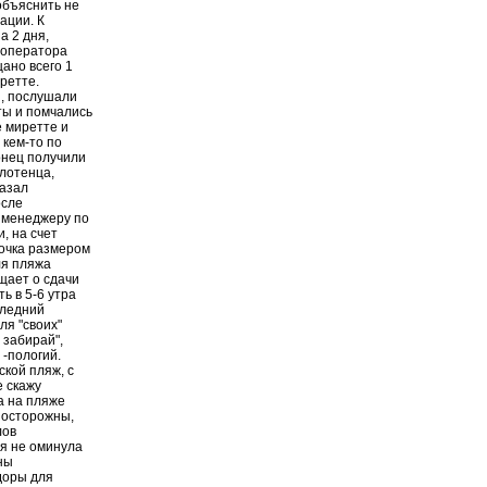
объяснить не
ации. К
а 2 дня,
роператора
ано всего 1
ретте.
и, послушали
ты и помчались
е миретте и
 кем-то по
онец получили
олотенца,
казал
осле
я менеджеру по
, на счет
сочка размером
ля пляжа
щает о сдачи
ь в 5-6 утра
следний
ля "своих"
 забирай",
 -пологий.
ской пляж, с
е скажу
а на пляже
е осторожны,
лов
я не оминула
ны
доры для