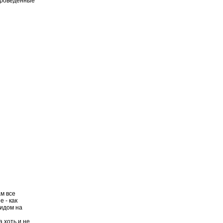
 проведенные
ам все
 - как
видом на
 хоть и не