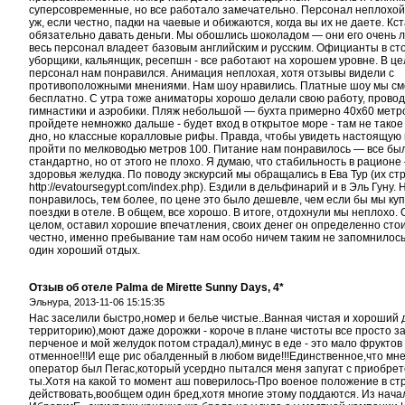
суперсовременные, но все работало замечательно. Персонал неплохой
уж, если честно, падки на чаевые и обижаются, когда вы их не даете. Кст
обязательно давать деньги. Мы обошлись шоколадом — они его очень л
весь персонал владеет базовым английским и русским. Официанты в ст
уборщики, кальянщик, ресепшн - все работают на хорошем уровне. В це
персонал нам понравился. Анимация неплохая, хотя отзывы видели с
противоположными мнениями. Нам шоу нравились. Платные шоу мы с
бесплатно. С утра тоже аниматоры хорошо делали свою работу, прово
гимнастики и аэробики. Пляж небольшой — бухта примерно 40х60 метро
пройдете немножко дальше - будет вход в открытое море - там не такое
дно, но классные коралловые рифы. Правда, чтобы увидеть настоящую 
пройти по мелководью метров 100. Питание нам понравилось — все бы
стандартно, но от этого не плохо. Я думаю, что стабильность в рационе
здоровья желудка. По поводу экскурсий мы обращались в Ева Тур (их ст
http://evatoursegypt.com/index.php). Ездили в дельфинарий и в Эль Гуну. 
понравилось, тем более, по цене это было дешевле, чем если бы мы ку
поездки в отеле. В общем, все хорошо. В итоге, отдохнули мы неплохо. 
целом, оставил хорошие впечатления, своих денег он определенно стоит
честно, именно пребывание там нам особо ничем таким не запомнилось
один хороший отдых.
Отзыв об отеле Palma de Mirette Sunny Days, 4*
Эльнура,
2013-11-06 15:15:35
Нас заселили быстро,номер и белье чистые..Ванная чистая и хороший
территорию),моют даже дорожки - короче в плане чистоты все просто з
перченое и мой желудок потом страдал),минус в еде - это мало фруктов
отменное!!!И еще рис обалденный в любом виде!!!Единственное,что мне 
оператор был Пегас,который усердно пытался меня запугат с приобрете
ты.Хотя на какой то момент аш поверилось-Про военое положение в стр
действовать,вообщем один бред,хотя многие этому поддаются. Из нача