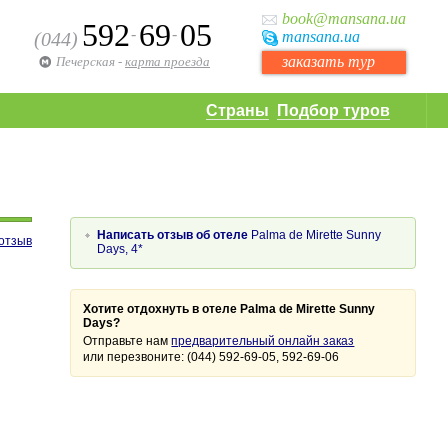
book
@mansana.ua
592
69
05
-
-
(044)
mansana
.ua
заказать тур
Печерская
-
карта проезда
Страны
Подбор туров
Написать отзыв об отеле
Palma de Mirette Sunny
отзыв
Days, 4*
Хотите отдохнуть в отеле Palma de Mirette Sunny
Days?
Отправьте нам
предварительный онлайн заказ
или перезвоните: (044) 592-69-05, 592-69-06