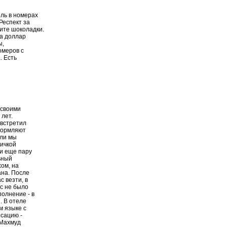
ль в номерах
Респект за
ите шоколадки.
на доллар
ы,
омеров с
. Есть
 своими
 лет.
 встретил
оформляют
яли мы
личкой
и еще пару
ьный
хом, на
ана. После
с везти, в
ас не было
олнение - в
. В отеле
м языке с
сацию -
 Махмуд