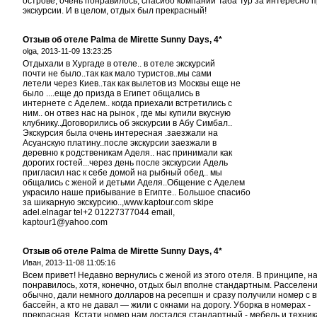
острове, очень понравилось, спасибо компании Таба Тур за интересно
экскурсии. И в целом, отдых был прекрасный!
Отзыв об отеле Palma de Mirette Sunny Days, 4*
olga,
2013-11-09 13:23:25
Отдыхали в Хургаде в отеле.. в отеле экскурсий
почти не было..так как мало туристов..мы сами
летели через Киев..так как вылетов из Москвы еще не
было ....еще до призда в Египет общались в
интернете с Аделем.. когда приехали встретились с
ним.. он отвез нас на рынок , где мы купили вкусную
клубнику..Договорились об экскурсии в Абу Симбал..
Экскурсия была очень интересная .заезжали на
Асуанскую платину..после экскурсии заезжали в
деревню к родственикам Аделя.. нас принимали как
дорогих гостей...через день после экскурсии Адель
пригласил нас к себе домой на рыбный обед.. мы
общались с женой и детьми Аделя..Общение с Аделем
украсило наше прибывание в Египте.. Большое спасибо
за шикарную экскурсию..,www.kaptour.com skipe
adel.elnagar tel+2 01227377044 email,
kaptour1@yahoo.com
Отзыв об отеле Palma de Mirette Sunny Days, 4*
Иван,
2013-11-08 11:05:16
Всем привет! Недавно вернулись с женой из этого отеля. В принципе, н
понравилось, хотя, конечно, отдых был вполне стандартным. Расселение
обычно, дали немного долларов на ресепшн и сразу получили номер с 
бассейн, а кто не давал — жили с окнами на дорогу. Уборка в номерах -
прекрасная. Кстати номер нам достался стандартный - мебель и техника