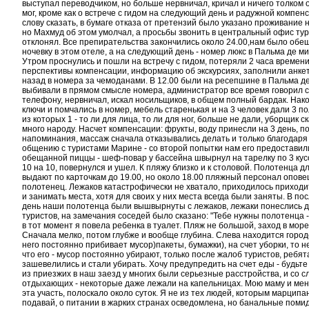
выступал переводчиком, но больше нервничал, кричал и ничего толком 
мог, кроме как о встрече с гидом на следующий день и радужной компенс
слову сказать, в бумаге отказа от претензий было указано проживание н
но Махмуд об этом умолчал, а просьбы звонить в центральный офис ту
отклонял. Все препирательства закончились около 24.00,нам было обещ
ночевку в этом отеле, а на следующий день - номер люкс в Пальма де ми
Утром проснулись и пошли на встречу с гидом, потеряли 2 часа времен
перспективы компенсации, информацию об экскурсиях, заполнили анке
назад в номера за чемоданами. В 12.00 были на ресепшине в Пальма д
выбивали в прямом смысле номера, администратор все время говорил с
телефону, нервничал, искал носильщиков, в общем полный бардак. Нак
ключи и помчались в номер, мебель старенькая и на 3 человек дали 3 п
из которых 1 - то ли для лица, то ли для ног, больше не дали, уборщик с
много народу. Насчет компенсации: фрукты, воду принесли на 3 день, п
напоминания, массаж сначала отказывались делать и только благодар
общению с туристами Марине - со второй попытки нам его предоставили
обещанной пиццы - шеф-повар у бассейна швырнул на тарелку по 3 ку
10 на 10, повернулся и ушел. К пляжу близко и к столовой. Полотенца д
выдают по карточкам до 19.00, но около 18.00 пляжный персонал опове
полотенец. Лежаков катастрофически не хватало, приходилось приходит
и занимать места, хотя для своих у них места всегда были заняты. В по
день наши полотенца были вышвырнуты с лежаков, лежаки понеслись д
туристов, на замечания соседей было сказано: "Тебе нужны полотенца -
в тот момент я повела ребенка в туалет. Пляж не большой, заход в море
Сначала мелко, потом глубже и вообще глубина. Слева находится город
него постоянно прибивает мусор)пакеты, бумажки), на счет уборки, то н
что его - мусор постоянно убирают, только после жалоб туристов, ребят
зашевелились и стали убирать. Хочу предупредить на счет еды - будьт
из приезжих в наш заезд у многих были серьезные расстройства, и со с
отдыхающих - некоторые даже лежали на капельницах. Мою маму и мен
эта участь, полоскало около суток. Я не из тех людей, которым марципа
подавай, о питании в жарких странах осведомлена, но банальные поми