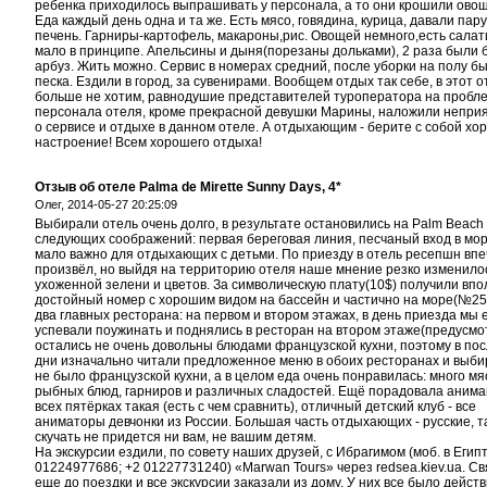
ребенка приходилось выпрашивать у персонала, а то они крошили овощ
Еда каждый день одна и та же. Есть мясо, говядина, курица, давали пару
печень. Гарниры-картофель, макароны,рис. Овощей немного,есть салат
мало в принципе. Апельсины и дыня(порезаны дольками), 2 раза были 
арбуз. Жить можно. Сервис в номерах средний, после уборки на полу б
песка. Ездили в город, за сувенирами. Вообщем отдых так себе, в этот о
больше не хотим, равнодушие представителей туроператора на пробле
персонала отеля, кроме прекрасной девушки Марины, наложили непри
о сервисе и отдыхе в данном отеле. А отдыхающим - берите с собой хо
настроение! Всем хорошего отдыха!
Отзыв об отеле Palma de Mirette Sunny Days, 4*
Олег,
2014-05-27 20:25:09
Выбирали отель очень долго, в результате остановились на Palm Beach
следующих соображений: первая береговая линия, песчаный вход в мор
мало важно для отдыхающих с детьми. По приезду в отель ресепшн вп
произвёл, но выйдя на территорию отеля наше мнение резко изменило
ухоженной зелени и цветов. За символическую плату(10$) получили впо
достойный номер с хорошим видом на бассейн и частично на море(№250
два главных ресторана: на первом и втором этажах, в день приезда мы 
успевали поужинать и поднялись в ресторан на втором этаже(предусмо
остались не очень довольны блюдами французской кухни, поэтому в п
дни изначально читали предложенное меню в обоих ресторанах и выбир
не было французской кухни, а в целом еда очень понравилась: много мя
рыбных блюд, гарниров и различных сладостей. Ещё порадовала анимац
всех пятёрках такая (есть с чем сравнить), отличный детский клуб - все
аниматоры девчонки из России. Большая часть отдыхающих - русские, т
скучать не придется ни вам, не вашим детям.
На экскурсии ездили, по совету наших друзей, с Ибрагимом (моб. в Егип
01224977686; +2 01227731240) «Marwan Tours» через redsea.kiev.ua. С
еще до поездки и все экскурсии заказали из дому. У них все было дейст